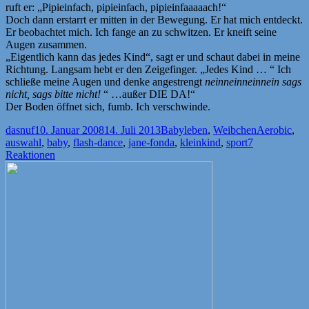
ruft er: „Pipieinfach, pipieinfach, pipieinfaaaaach!“
Doch dann erstarrt er mitten in der Bewegung. Er hat mich entdeckt.
Er beobachtet mich. Ich fange an zu schwitzen. Er kneift seine
Augen zusammen.
„Eigentlich kann das jedes Kind“, sagt er und schaut dabei in meine
Richtung. Langsam hebt er den Zeigefinger. „Jedes Kind … “ Ich
schließe meine Augen und denke angestrengt
neinneinneinnein sags
nicht, sags bitte nicht!
“ …außer DIE DA!“
Der Boden öffnet sich, fumb. Ich verschwinde.
Autor
Veröffentlicht
Kategorien
Schlagwörte
dasnuf
10. Januar 2008
14. Juli 2013
Babyleben
,
Weibchen
Aerobic
,
am
auswahl
,
baby
,
flash-dance
,
jane-fonda
,
kleinkind
,
sport
7
Reaktionen