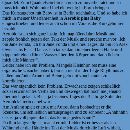
Quaddel. Zum Quaddelsein bin ich noch zu unverheiratet und so
muss ich mich Wohl oder Übel ein wenig in Form bringen.
Das Kursangebot mit Baby ist in Berlin reichhaltig. Und so habe ich
mich in meiner Unerfahrenheit in
Aerobic plus Baby
eingeschrieben und leider auch schon im Voraus die Kursgebühren
bezahlt.
Aerobic ist an sich ganz lustig. Ich mag 80er-Jahre Musik und
zapple fröhlich gegen den Takt der Musik und spreche mir vor „Ich
bin Jane Fonda, ich bin Jane Fonda und eines Tages, da bin ich Alex
Owens aus Flash Dance. Ich tanze dann in einer leeren Halle und
kippe mir einen Eimer Wasser über den Körper und dann lieben
mich alle Männer!“.
Leider habe ich ein Problem. Mangels Kleinhirn (es muss eine
organische Ursache haben), bin ich nicht in der Lage Rhythmus zu
halten und/oder Arme und Beine getrennt voneinander zu
koordinieren.
Das war eigentlich kein Problem. Erwachsene zeigen schließlich
sozial erwünschtes Verhalten und deswegen hat noch nie jemand
über mich gelacht. Bis – ja bis eines Tages der 3 jährige Sohn der
Aerobiclehrerin dabei war.
Am Anfang spielt er artig mit Autos, dann beobachtet er die
Szenerie, um schließlich aufzuspringen und zu schreien: „Ähhhhhhh
das ist ja voll pipieinfach, das kann ja jedes Kind!“
Da ihm langweilig ist, macht er mit. Leider ist er besser als ich.
Während er die Hände im Takt der Musik durch die Luft wirbelt,