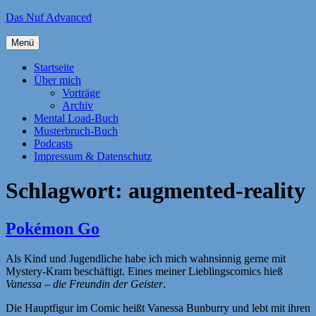
Zum
Das Nuf Advanced
Inhalt
springen
Menü
Startseite
Über mich
Vorträge
Archiv
Mental Load-Buch
Musterbruch-Buch
Podcasts
Impressum & Datenschutz
Schlagwort:
augmented-reality
Pokémon Go
Als Kind und Jugendliche habe ich mich wahnsinnig gerne mit
Mystery-Kram beschäftigt. Eines meiner Lieblingscomics hieß
Vanessa – die Freundin der Geister
.
Die Hauptfigur im Comic heißt Vanessa Bunburry und lebt mit ihren