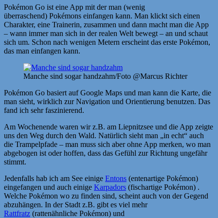
Pokémon Go ist eine App mit der man (wenig
überraschend) Pokémons einfangen kann. Man klickt sich einen
Charakter, eine Trainerin, zusammen und dann macht man die App
– wann immer man sich in der realen Welt bewegt – an und schaut
sich um. Schon nach wenigen Metern erscheint das erste Pokémon,
das man einfangen kann.
Manche sind sogar handzahm/Foto @Marcus Richter
Pokémon Go basiert auf Google Maps und man kann die Karte, die
man sieht, wirklich zur Navigation und Orientierung benutzen. Das
fand ich sehr faszinierend.
Am Wochenende waren wir z.B. am Liepnitzsee und die App zeigte
uns den Weg durch den Wald. Natürlich sieht man „in echt“ auch
die Trampelpfade – man muss sich aber ohne App merken, wo man
abgebogen ist oder hoffen, dass das Gefühl zur Richtung ungefähr
stimmt.
Jedenfalls hab ich am See einige
Entons
(entenartige Pokémon)
eingefangen und auch einige
Karpadors
(fischartige Pokémon) .
Welche Pokémon wo zu finden sind, scheint auch von der Gegend
abzuhängen. In der Stadt z.B. gibt es viel mehr
Rattfratz
(rattenähnliche Pokémon) und