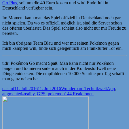
Go Plus
, soll um die 40 Euro kosten und wird Ende Juli in
Deutschland verfügbar sein.
Im Moment kann man das Spiel offiziell in Deutschland noch gar
nicht spielen. Da wo es offiziell möglich ist, sind die Server schon
des öfteren überlastet. Das Spiel scheint also nicht nur mir Freude zu
bereiten.
Ich bin übrigens Team Blau und wer mit seinen Pokémon gegen
mich kämpfen will, finde sich gelegentlich am Frankfurter Tor ein.
tldr: Pokémon Go macht Spaß. Man kann nicht nur Pokémon
fangen und trainieren sndern auch in der Kohlenstoffwelt neue
Dinge entdecken. Die empfohlenen 10.000 Schritte pro Tag schafft
man ganz neben bei.
Autor
Veröffentlicht
Kategorien
Schlagwörte
dasnuf
11. Juli 2016
11. Juli 2016
Wunderbare Technikwelt
App
,
am
augmented-reality
,
GPS
,
pokemon
144 Reaktionen