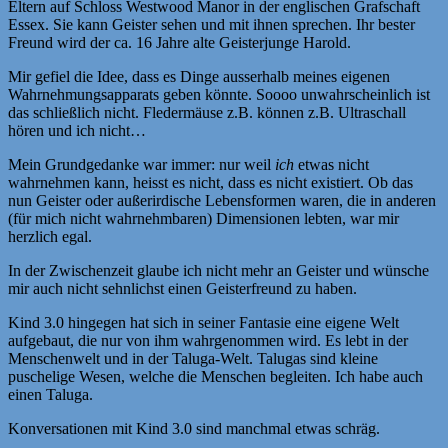
Eltern auf Schloss Westwood Manor in der englischen Grafschaft
Essex. Sie kann Geister sehen und mit ihnen sprechen. Ihr bester
Freund wird der ca. 16 Jahre alte Geisterjunge Harold.
Mir gefiel die Idee, dass es Dinge ausserhalb meines eigenen
Wahrnehmungsapparats geben könnte. Soooo unwahrscheinlich ist
das schließlich nicht. Fledermäuse z.B. können z.B. Ultraschall
hören und ich nicht…
Mein Grundgedanke war immer: nur weil
ich
etwas nicht
wahrnehmen kann, heisst es nicht, dass es nicht existiert. Ob das
nun Geister oder außerirdische Lebensformen waren, die in anderen
(für mich nicht wahrnehmbaren) Dimensionen lebten, war mir
herzlich egal.
In der Zwischenzeit glaube ich nicht mehr an Geister und wünsche
mir auch nicht sehnlichst einen Geisterfreund zu haben.
Kind 3.0 hingegen hat sich in seiner Fantasie eine eigene Welt
aufgebaut, die nur von ihm wahrgenommen wird. Es lebt in der
Menschenwelt und in der Taluga-Welt. Talugas sind kleine
puschelige Wesen, welche die Menschen begleiten. Ich habe auch
einen Taluga.
Konversationen mit Kind 3.0 sind manchmal etwas schräg.