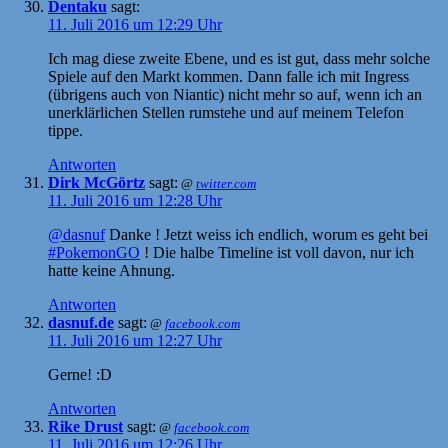
Dentaku
sagt:
11. Juli 2016 um 12:29 Uhr
Ich mag diese zweite Ebene, und es ist gut, dass mehr solche
Spiele auf den Markt kommen. Dann falle ich mit Ingress
(übrigens auch von Niantic) nicht mehr so auf, wenn ich an
unerklärlichen Stellen rumstehe und auf meinem Telefon
tippe.
Antworten
Dirk McGörtz
sagt:
@
twitter.com
11. Juli 2016 um 12:28 Uhr
@dasnuf
Danke ! Jetzt weiss ich endlich, worum es geht bei
#PokemonGO
! Die halbe Timeline ist voll davon, nur ich
hatte keine Ahnung.
Antworten
dasnuf.de
sagt:
@
facebook.com
11. Juli 2016 um 12:27 Uhr
Gerne! :D
Antworten
Rike Drust
sagt:
@
facebook.com
11. Juli 2016 um 12:26 Uhr