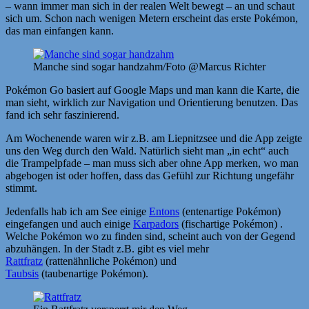
– wann immer man sich in der realen Welt bewegt – an und schaut
sich um. Schon nach wenigen Metern erscheint das erste Pokémon,
das man einfangen kann.
Manche sind sogar handzahm/Foto @Marcus Richter
Pokémon Go basiert auf Google Maps und man kann die Karte, die
man sieht, wirklich zur Navigation und Orientierung benutzen. Das
fand ich sehr faszinierend.
Am Wochenende waren wir z.B. am Liepnitzsee und die App zeigte
uns den Weg durch den Wald. Natürlich sieht man „in echt“ auch
die Trampelpfade – man muss sich aber ohne App merken, wo man
abgebogen ist oder hoffen, dass das Gefühl zur Richtung ungefähr
stimmt.
Jedenfalls hab ich am See einige
Entons
(entenartige Pokémon)
eingefangen und auch einige
Karpadors
(fischartige Pokémon) .
Welche Pokémon wo zu finden sind, scheint auch von der Gegend
abzuhängen. In der Stadt z.B. gibt es viel mehr
Rattfratz
(rattenähnliche Pokémon) und
Taubsis
(taubenartige Pokémon).