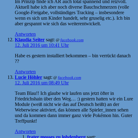
Im Prinzip finde ich AR auch total spannend und reizvoll.
Aktuell habe ich aber noch diverse Bauchschmerzen (volle
Google-Freigabe, vollständiges Tracking – insbesondere
wenn es sich um Kinder handelt, sehr gruselig etc.). Ich bin
aber gespannt wie sich das weiterentwickelt.
Antworten
Klaudia Seiter
sagt:
@
facebook.com
12. Juli 2016 um 10:41 Uhr
Habe es gestern installiert bekommen – bin verrückt danach
??
Antworten
Lucie Höhler
sagt:
@
facebook.com
12. Juli 2016 um 08:49 Uhr
Team Blau!! Ich glaube wir laufen uns jetzt öfter in
Friedrichshain über den Weg… :) gestern hatten wir ein Lure
Module (weiß nicht wie das auf Deutsch heißt) an der
Weberwiese aktiviert, das können alle Spieler_innen sehen
und da kommen dann immer ganz viele Pokémon hin. Guter
Treffpunkt!
Antworten
frater mosses zu lobdenberg
sagt: