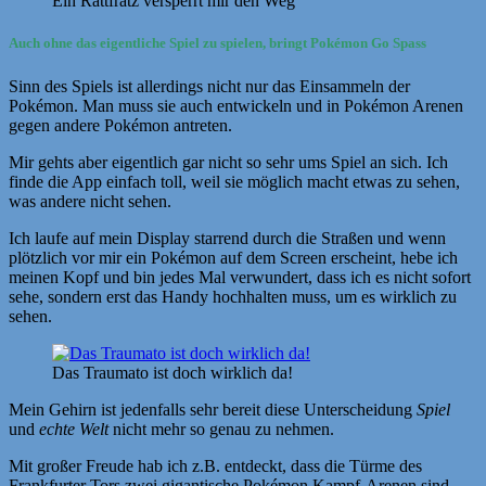
Ein Rattfratz versperrt mir den Weg
Auch ohne das eigentliche Spiel zu spielen, bringt Pokémon Go Spass
Sinn des Spiels ist allerdings nicht nur das Einsammeln der
Pokémon. Man muss sie auch entwickeln und in Pokémon Arenen
gegen andere Pokémon antreten.
Mir gehts aber eigentlich gar nicht so sehr ums Spiel an sich. Ich
finde die App einfach toll, weil sie möglich macht etwas zu sehen,
was andere nicht sehen.
Ich laufe auf mein Display starrend durch die Straßen und wenn
plötzlich vor mir ein Pokémon auf dem Screen erscheint, hebe ich
meinen Kopf und bin jedes Mal verwundert, dass ich es nicht sofort
sehe, sondern erst das Handy hochhalten muss, um es wirklich zu
sehen.
Das Traumato ist doch wirklich da!
Mein Gehirn ist jedenfalls sehr bereit diese Unterscheidung
Spiel
und
echte Welt
nicht mehr so genau zu nehmen.
Mit großer Freude hab ich z.B. entdeckt, dass die Türme des
Frankfurter Tors zwei gigantische Pokémon Kampf-Arenen sind.