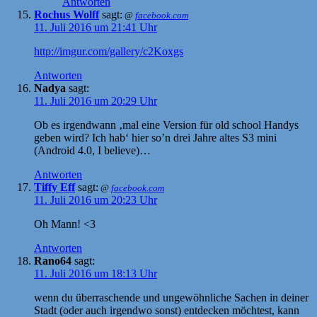
Antworten
Rochus Wolff
sagt:
@
facebook.com
11. Juli 2016 um 21:41 Uhr
http://imgur.com/gallery/c2Koxgs
Antworten
Nadya
sagt:
11. Juli 2016 um 20:29 Uhr
Ob es irgendwann ‚mal eine Version für old school Handys
geben wird? Ich hab‘ hier so’n drei Jahre altes S3 mini
(Android 4.0, I believe)…
Antworten
Tiffy Eff
sagt:
@
facebook.com
11. Juli 2016 um 20:23 Uhr
Oh Mann! <3
Antworten
Rano64
sagt:
11. Juli 2016 um 18:13 Uhr
wenn du überraschende und ungewöhnliche Sachen in deiner
Stadt (oder auch irgendwo sonst) entdecken möchtest, kann