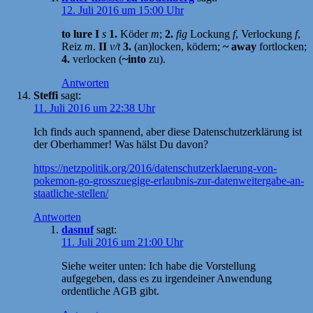
12. Juli 2016 um 15:00 Uhr
to lure I
s
1.
Köder
m
;
2.
fig
Lockung
f
, Verlockung
f
,
Reiz
m
.
II
v/t
3.
(an)locken, ködern;
~ away
fortlocken;
4.
verlocken (
~into
zu).
Antworten
Steffi
sagt:
11. Juli 2016 um 22:38 Uhr
Ich finds auch spannend, aber diese Datenschutzerklärung ist
der Oberhammer! Was hälst Du davon?
https://netzpolitik.org/2016/datenschutzerklaerung-von-
pokemon-go-grosszuegige-erlaubnis-zur-datenweitergabe-an-
staatliche-stellen/
Antworten
dasnuf
sagt:
11. Juli 2016 um 21:00 Uhr
Siehe weiter unten: Ich habe die Vorstellung
aufgegeben, dass es zu irgendeiner Anwendung
ordentliche AGB gibt.