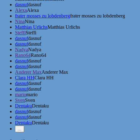
dasnuf
dasnuf
Alexa
Alexa
frater mosses zu lobdenberg
frater mosses zu lobdenberg
Nina
Nina
Matthias Urlichs
Matthias Urlichs
Steffi
Steffi
dasnuf
dasnuf
dasnuf
dasnuf
Nadya
Nadya
Rano64
Rano64
dasnuf
dasnuf
dasnuf
dasnuf
Anderer Max
Anderer Max
Clara HH
Clara HH
dasnuf
dasnuf
dasnuf
dasnuf
mario
mario
Sven
Sven
Dentaku
Dentaku
dasnuf
dasnuf
dasnuf
dasnuf
Dentaku
Dentaku
Weniger
…
Erwähnungen
zeigen