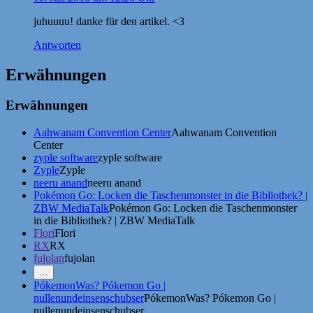
juhuuuu! danke für den artikel. <3
Antworten
Erwähnungen
Erwähnungen
Aahwanam Convention Center
Aahwanam Convention
Center
zyple software
zyple software
Zyple
Zyple
neeru anand
neeru anand
Pokémon Go: Locken die Taschenmonster in die Bibliothek? |
ZBW MediaTalk
Pokémon Go: Locken die Taschenmonster
in die Bibliothek? | ZBW MediaTalk
Flori
Flori
RX
RX
fujolan
fujolan
Mehr
…
Erwähnungen
PókemonWas? Pókemon Go |
zeigen
nullenundeinsenschubser
PókemonWas? Pókemon Go |
nullenundeinsenschubser