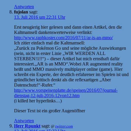
Antworten
fujolan
sagt:
13. Juli 2016 um 22:31 Uhr
Erst neugierig hier gelesen und dann einen Artikel, den die
Kaltmamsell dankenswerterweise verlinkt:
http://www.raphkoster.com/2016/07/11/ar-is-an-mmo/
Ich zitier einfach mal die Kaltmamsell:
„Zurück zu Pokémon Go und seine mögliche Auswirkungen
(nein, nicht in erster Linie „WIR WERDEN ALL
STERBEN!1!!“) – dieser Artikel hat mich ernsthaft dafür
interessiert.„AR is an MMO“.Wobei AR augmented reality
heißt und MMO massively multiplayer online (game). Hier
schreibt ein Experte, der deutlich erfahrener im Spielen ist und
gründlicher kritisch denkt als die reflexartigen „Aber
Datenschutz!“-Rufer.“
http://www.vorspeisenplatte.de/speisen/2016/07/journal-
dienstag-12-juli-2016-12von12.htm
(i killed her hyperlinks…)
Dieser Text ist ein großer Augenöffner
Antworten
Herr Rpunkt
sagt:
@
twitter.com