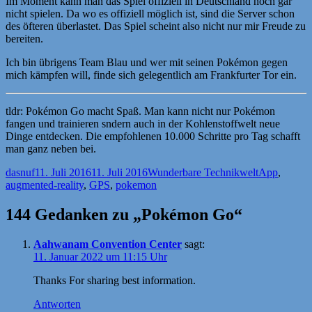
Im Moment kann man das Spiel offiziell in Deutschland noch gar
nicht spielen. Da wo es offiziell möglich ist, sind die Server schon
des öfteren überlastet. Das Spiel scheint also nicht nur mir Freude zu
bereiten.
Ich bin übrigens Team Blau und wer mit seinen Pokémon gegen
mich kämpfen will, finde sich gelegentlich am Frankfurter Tor ein.
tldr: Pokémon Go macht Spaß. Man kann nicht nur Pokémon
fangen und trainieren sndern auch in der Kohlenstoffwelt neue
Dinge entdecken. Die empfohlenen 10.000 Schritte pro Tag schafft
man ganz neben bei.
Autor
Veröffentlicht
Kategorien
Schlagwörte
dasnuf
11. Juli 2016
11. Juli 2016
Wunderbare Technikwelt
App
,
am
augmented-reality
,
GPS
,
pokemon
144 Gedanken zu „Pokémon Go“
Aahwanam Convention Center
sagt:
11. Januar 2022 um 11:15 Uhr
Thanks For sharing best information.
Antworten