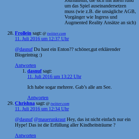
Journalistin, die sich mit allem rund
um das Spiel auseinandersetzen
muss (wie z.B. die unsägliche AGB,
Vorgänger wie Ingress und
Augmented Reality Ansätze an sich)
Frollein
sagt:
@
twitter.com
11. Juli 2016 um 12:37 Uhr
@dasnuf
Du hast ein Enton?? schöner,gut erklärender
Blogeintrag :)
Antworten
dasnuf
sagt:
11. Juli 2016 um 13:22 Uhr
Ich habe sogar mehrere. Gab’s alle am See.
Antworten
Chrishna
sagt:
@
twitter.com
11. Juli 2016 um 12:34 Uhr
@dasnuf
@mauerunkraut
Hey, das ist nicht einfach nur ein
Hype! Das ist die Erfüllung aller Kindheitsträume ?
Antworten