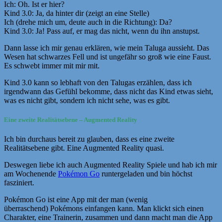
Ich: Oh. Ist er hier?
Kind 3.0: Ja, da hinter dir (zeigt an eine Stelle)
Ich (drehe mich um, deute auch in die Richtung): Da?
Kind 3.0: Ja! Pass auf, er mag das nicht, wenn du ihn anstupst.
Dann lasse ich mir genau erklären, wie mein Taluga aussieht. Das
Wesen hat schwarzes Fell und ist ungefähr so groß wie eine Faust.
Es schwebt immer mit mir mit.
Kind 3.0 kann so lebhaft von den Talugas erzählen, dass ich
irgendwann das Gefühl bekomme, dass nicht das Kind etwas sieht,
was es nicht gibt, sondern ich nicht sehe, was es gibt.
Eine zweite Realitätsebene – Augmented Reality
Ich bin durchaus bereit zu glauben, dass es eine zweite
Realitätsebene gibt. Eine Augmented Reality quasi.
Deswegen liebe ich auch Augmented Reality Spiele und hab ich mir
am Wochenende
Pokémon Go
runtergeladen und bin höchst
fasziniert.
Pokémon Go ist eine App mit der man (wenig
überraschend) Pokémons einfangen kann. Man klickt sich einen
Charakter, eine Trainerin, zusammen und dann macht man die App