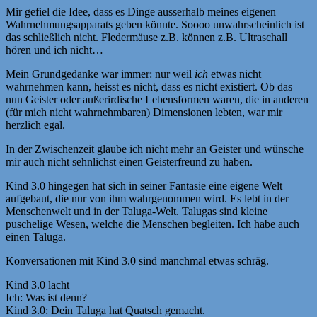
Mir gefiel die Idee, dass es Dinge ausserhalb meines eigenen
Wahrnehmungsapparats geben könnte. Soooo unwahrscheinlich ist
das schließlich nicht. Fledermäuse z.B. können z.B. Ultraschall
hören und ich nicht…
Mein Grundgedanke war immer: nur weil
ich
etwas nicht
wahrnehmen kann, heisst es nicht, dass es nicht existiert. Ob das
nun Geister oder außerirdische Lebensformen waren, die in anderen
(für mich nicht wahrnehmbaren) Dimensionen lebten, war mir
herzlich egal.
In der Zwischenzeit glaube ich nicht mehr an Geister und wünsche
mir auch nicht sehnlichst einen Geisterfreund zu haben.
Kind 3.0 hingegen hat sich in seiner Fantasie eine eigene Welt
aufgebaut, die nur von ihm wahrgenommen wird. Es lebt in der
Menschenwelt und in der Taluga-Welt. Talugas sind kleine
puschelige Wesen, welche die Menschen begleiten. Ich habe auch
einen Taluga.
Konversationen mit Kind 3.0 sind manchmal etwas schräg.
Kind 3.0 lacht
Ich: Was ist denn?
Kind 3.0: Dein Taluga hat Quatsch gemacht.