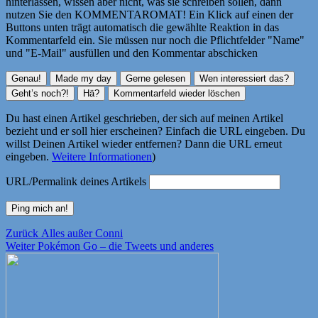
hinterlassen, wissen aber nicht, was sie schreiben sollen, dann
nutzen Sie den KOMMENTAROMAT! Ein Klick auf einen der
Buttons unten trägt automatisch die gewählte Reaktion in das
Kommentarfeld ein. Sie müssen nur noch die Pflichtfelder "Name"
und "E-Mail" ausfüllen und den Kommentar abschicken
Du hast einen Artikel geschrieben, der sich auf meinen Artikel
bezieht und er soll hier erscheinen? Einfach die URL eingeben. Du
willst Deinen Artikel wieder entfernen? Dann die URL erneut
eingeben.
Weitere Informationen
)
URL/Permalink deines Artikels
Beitragsnavigation
Vorheriger
Zurück
Alles außer Conni
Nächster
Beitrag:
Weiter
Pokémon Go – die Tweets und anderes
Beitrag: