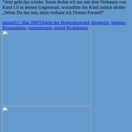
*Jetzt geht das wieder. Sonst drohte ich nur mit dem Verhauen von
Kind 1.0 in dessen Gegenwart, woraufhin das Kind zurück drohte
„Wenn Du das tust, dann verhaue ich Deinen Freund!“
Autor
Veröffentlicht
Kategorien
Schlagwörter
dasnuf
12. Mai 2007
Objekt der Begierde
award
,
bloggerin
,
blogine
,
am
Blogosphäre
,
nominierung
,
preis
9 Reaktionen