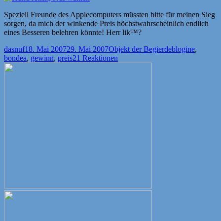
Speziell Freunde des Applecomputers müssten bitte für meinen Sieg
sorgen, da mich der winkende Preis höchstwahrscheinlich endlich
eines Besseren belehren könnte! Herr lik™?
Autor
Veröffentlicht
Kategorien
Schlagwörter
dasnuf
18. Mai 2007
29. Mai 2007
Objekt der Begierde
blogine
,
am
bondea
,
gewinn
,
preis
21 Reaktionen