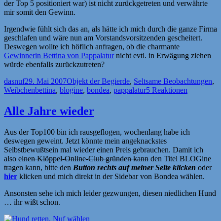
der Top 5 positioniert war) ist nicht zurückgetreten und verwährte
mir somit den Gewinn.
Irgendwie fühlt sich das an, als hätte ich mich durch die ganze Firma
geschlafen und wäre nun am Vorstandsvorsitzenden gescheitert.
Deswegen wollte ich höflich anfragen, ob die charmante
Gewinnerin Bettina von Pappalatur
nicht evtl. in Erwägung ziehen
würde ebenfalls zurückzutreten?
Autor
Veröffentlicht
Kategorien
dasnuf
29. Mai 2007
Objekt der Begierde
,
Seltsame Beobachtungen
,
am
Schlagwörter
Weibchen
bettina
,
blogine
,
bondea
,
pappalatur
5 Reaktionen
Alle Jahre wieder
Aus der Top100 bin ich rausgeflogen, wochenlang habe ich
deswegen geweint. Jetzt könnte mein angeknackstes
Selbstbewußtsein mal wieder einen Preis gebrauchen. Damit ich
also
einen Klöppel-Online-Club gründen kann
den Titel BLOGine
tragen kann, bitte den
Button rechts auf meiner Seite klicken
oder
hier
klicken und mich direkt in der Sidebar von Bondea wählen.
Ansonsten sehe ich mich leider gezwungen, diesen niedlichen Hund
… ihr wißt schon.