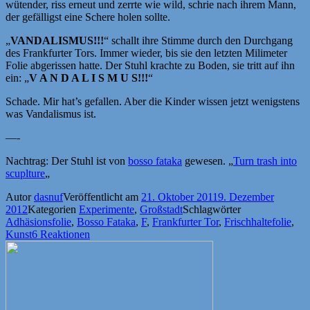
wütender, riss erneut und zerrte wie wild, schrie nach ihrem Mann,
der gefälligst eine Schere holen sollte.
„
VANDALISMUS!!!
“ schallt ihre Stimme durch den Durchgang
des Frankfurter Tors. Immer wieder, bis sie den letzten Milimeter
Folie abgerissen hatte. Der Stuhl krachte zu Boden, sie tritt auf ihn
ein: „
V A N D A L I S M U S!!!
“
Schade. Mir hat’s gefallen. Aber die Kinder wissen jetzt wenigstens
was Vandalismus ist.
—-
Nachtrag: Der Stuhl ist von
bosso fataka
gewesen. „
Turn trash into
scuplture
„
Autor
dasnuf
Veröffentlicht am
21. Oktober 2011
9. Dezember
2012
Kategorien
Experimente
,
Großstadt
Schlagwörter
Adhäsionsfolie
,
Bosso Fataka
,
F
,
Frankfurter Tor
,
Frischhaltefolie
,
Kunst
6 Reaktionen