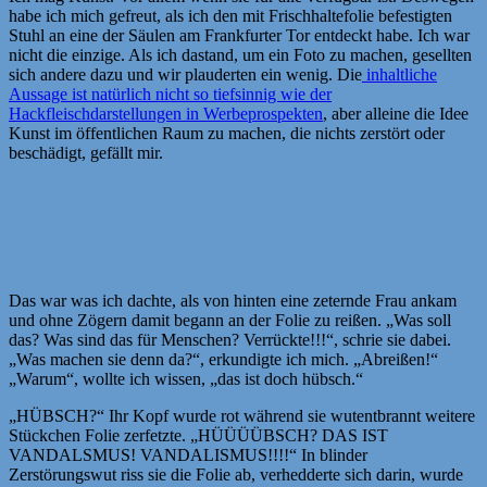
habe ich mich gefreut, als ich den mit Frischhaltefolie befestigten
Stuhl an eine der Säulen am Frankfurter Tor entdeckt habe. Ich war
nicht die einzige. Als ich dastand, um ein Foto zu machen, gesellten
sich andere dazu und wir plauderten ein wenig. Die
inhaltliche
Aussage ist natürlich nicht so tiefsinnig wie der
Hackfleischdarstellungen in Werbeprospekten
, aber alleine die Idee
Kunst im öffentlichen Raum zu machen, die nichts zerstört oder
beschädigt, gefällt mir.
Das war was ich dachte, als von hinten eine zeternde Frau ankam
und ohne Zögern damit begann an der Folie zu reißen. „Was soll
das? Was sind das für Menschen? Verrückte!!!“, schrie sie dabei.
„Was machen sie denn da?“, erkundigte ich mich. „Abreißen!“
„Warum“, wollte ich wissen, „das ist doch hübsch.“
„HÜBSCH?“ Ihr Kopf wurde rot während sie wutentbrannt weitere
Stückchen Folie zerfetzte. „HÜÜÜÜBSCH? DAS IST
VANDALSMUS! VANDALISMUS!!!!“ In blinder
Zerstörungswut riss sie die Folie ab, verhedderte sich darin, wurde