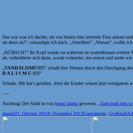
Das war was ich dachte, als von hinten eine zeternde Frau ankam und
sie denn da?“, erkundigte ich mich. „Abreißen!“ „Warum“, wollte ich 
„HÜBSCH?“ Ihr Kopf wurde rot während sie wutentbrannt weiter
ab, verhedderte sich darin, wurde wütender, riss erneut und zerrte wie
„
VANDALISMUS!!!
“ schallt ihre Stimme durch den Durchgang des F
D A L I S M U S!!!
“
Schade. Mir hat’s gefallen. Aber die Kinder wissen jetzt wenigstens w
—-
Nachtrag: Der Stuhl ist von
bosso fataka
gewesen. „
Turn trash into sc
Autor
Veröffentlicht
Kategorien
Sch
dasnuf
21. Oktober 2011
9. Dezember 2012
Experimente
,
Großstadt
Ad
am