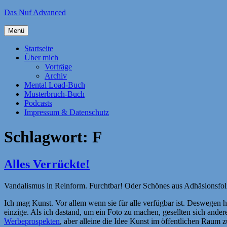
Zum
Das Nuf Advanced
Inhalt
springen
Menü
Startseite
Über mich
Vorträge
Archiv
Mental Load-Buch
Musterbruch-Buch
Podcasts
Impressum & Datenschutz
Schlagwort:
F
Alles Verrückte!
Vandalismus in Reinform. Furchtbar! Oder Schönes aus Adhäsionsfol
Ich mag Kunst. Vor allem wenn sie für alle verfügbar ist. Deswegen hab
einzige. Als ich dastand, um ein Foto zu machen, gesellten sich ande
Werbeprospekten
, aber alleine die Idee Kunst im öffentlichen Raum zu