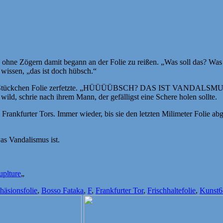
 ohne Zögern damit begann an der Folie zu reißen. „Was soll das? Was 
wissen, „das ist doch hübsch.“
e Stückchen Folie zerfetzte. „HÜÜÜÜBSCH? DAS IST VANDALSMUS! V
 wild, schrie nach ihrem Mann, der gefälligst eine Schere holen sollte.
rankfurter Tors. Immer wieder, bis sie den letzten Milimeter Folie abger
as Vandalismus ist.
uplture
„
lagwörter
häsionsfolie
,
Bosso Fataka
,
F
,
Frankfurter Tor
,
Frischhaltefolie
,
Kunst
6