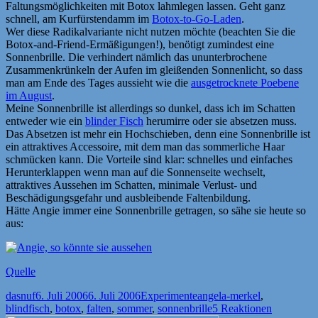
Faltungsmöglichkeiten mit Botox lahmlegen lassen. Geht ganz
schnell, am Kurfürstendamm im
Botox-to-Go-Laden
.
Wer diese Radikalvariante nicht nutzen möchte (beachten Sie die
Botox-and-Friend-Ermäßigungen!), benötigt zumindest eine
Sonnenbrille. Die verhindert nämlich das ununterbrochene
Zusammenkrünkeln der Aufen im gleißenden Sonnenlicht, so dass
man am Ende des Tages aussieht wie die
ausgetrocknete Poebene
im August
.
Meine Sonnenbrille ist allerdings so dunkel, dass ich im Schatten
entweder wie ein
blinder Fisch
herumirre oder sie absetzen muss.
Das Absetzen ist mehr ein Hochschieben, denn eine Sonnenbrille ist
ein attraktives Accessoire, mit dem man das sommerliche Haar
schmücken kann. Die Vorteile sind klar: schnelles und einfaches
Herunterklappen wenn man auf die Sonnenseite wechselt,
attraktives Aussehen im Schatten, minimale Verlust- und
Beschädigungsgefahr und ausbleibende Faltenbildung.
Hätte Angie immer eine Sonnenbrille getragen, so sähe sie heute so
aus:
Quelle
Autor
Veröffentlicht
Kategorien
Schlagwörter
dasnuf
6. Juli 2006
6. Juli 2006
Experimente
angela-merkel
,
am
blindfisch
,
botox
,
falten
,
sommer
,
sonnenbrille
5 Reaktionen