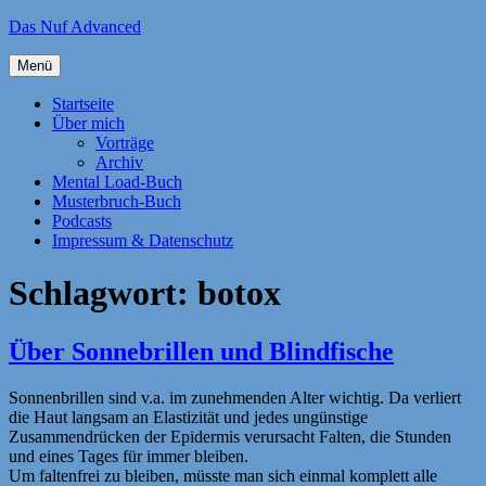
Zum
Das Nuf Advanced
Inhalt
springen
Menü
Startseite
Über mich
Vorträge
Archiv
Mental Load-Buch
Musterbruch-Buch
Podcasts
Impressum & Datenschutz
Schlagwort:
botox
Über Sonnebrillen und Blindfische
Sonnenbrillen sind v.a. im zunehmenden Alter wichtig. Da verliert
die Haut langsam an Elastizität und jedes ungünstige
Zusammendrücken der Epidermis verursacht Falten, die Stunden
und eines Tages für immer bleiben.
Um faltenfrei zu bleiben, müsste man sich einmal komplett alle