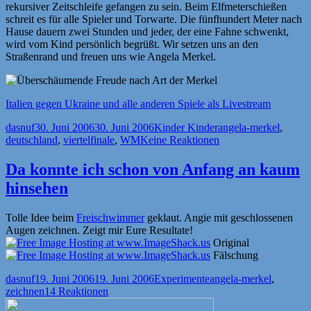
rekursiver Zeitschleife gefangen zu sein. Beim Elfmeterschießen
schreit es für alle Spieler und Torwarte. Die fünfhundert Meter nach
Hause dauern zwei Stunden und jeder, der eine Fahne schwenkt,
wird vom Kind persönlich begrüßt. Wir setzen uns an den
Straßenrand und freuen uns wie Angela Merkel.
Italien gegen Ukraine und alle anderen Spiele als Livestream
Autor
Veröffentlicht
Kategorien
Schlagwörter
dasnuf
30. Juni 2006
30. Juni 2006
Kinder Kinder
angela-merkel
,
am
deutschland
,
viertelfinale
,
WM
Keine Reaktionen
Da konnte ich schon von Anfang an kaum
hinsehen
Tolle Idee beim
Freischwimmer
geklaut. Angie mit geschlossenen
Augen zeichnen. Zeigt mir Eure Resultate!
Original
Fälschung
Autor
Veröffentlicht
Kategorien
Schlagwörter
dasnuf
19. Juni 2006
19. Juni 2006
Experimente
angela-merkel
,
am
zeichnen
14 Reaktionen