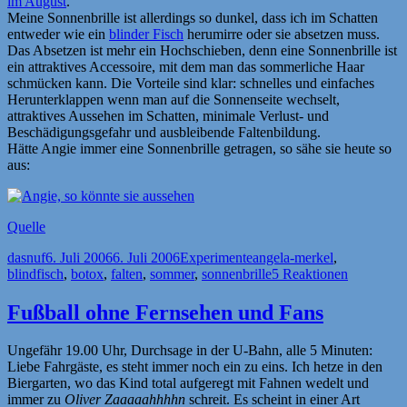
im August
.
Meine Sonnenbrille ist allerdings so dunkel, dass ich im Schatten
entweder wie ein
blinder Fisch
herumirre oder sie absetzen muss.
Das Absetzen ist mehr ein Hochschieben, denn eine Sonnenbrille ist
ein attraktives Accessoire, mit dem man das sommerliche Haar
schmücken kann. Die Vorteile sind klar: schnelles und einfaches
Herunterklappen wenn man auf die Sonnenseite wechselt,
attraktives Aussehen im Schatten, minimale Verlust- und
Beschädigungsgefahr und ausbleibende Faltenbildung.
Hätte Angie immer eine Sonnenbrille getragen, so sähe sie heute so
aus:
Quelle
Autor
Veröffentlicht
Kategorien
Schlagwörter
dasnuf
6. Juli 2006
6. Juli 2006
Experimente
angela-merkel
,
am
blindfisch
,
botox
,
falten
,
sommer
,
sonnenbrille
5 Reaktionen
Fußball ohne Fernsehen und Fans
Ungefähr 19.00 Uhr, Durchsage in der U-Bahn, alle 5 Minuten:
Liebe Fahrgäste, es steht immer noch ein zu eins. Ich hetze in den
Biergarten, wo das Kind total aufgeregt mit Fahnen wedelt und
immer zu
Oliver Zaaaaahhhhn
schreit. Es scheint in einer Art