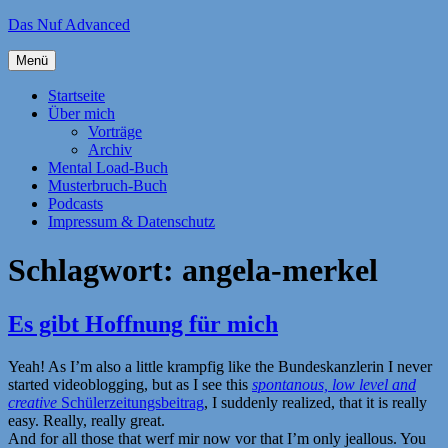
Zum
Das Nuf Advanced
Inhalt
springen
Menü
Startseite
Über mich
Vorträge
Archiv
Mental Load-Buch
Musterbruch-Buch
Podcasts
Impressum & Datenschutz
Schlagwort:
angela-merkel
Es gibt Hoffnung für mich
Yeah! As I’m also a little krampfig like the Bundeskanzlerin I never
started videoblogging, but as I see this
spontanous, low level and
creative
Schülerzeitungsbeitrag
, I suddenly realized, that it is really
easy. Really, really great.
And for all those that werf mir now vor that I’m only jeallous. You