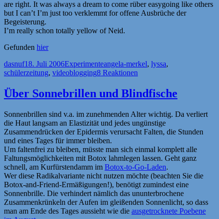
are right. It was always a dream to come rüber easygoing like others
but I can’t I’m just too verklemmt for offene Ausbrüche der
Begeisterung.
I’m really schon totally yellow of Neid.
Gefunden
hier
Autor
Veröffentlicht
Kategorien
Schlagwörter
dasnuf
18. Juli 2006
Experimente
angela-merkel
,
lyssa
,
am
schülerzeitung
,
videoblogging
8 Reaktionen
Über Sonnebrillen und Blindfische
Sonnenbrillen sind v.a. im zunehmenden Alter wichtig. Da verliert
die Haut langsam an Elastizität und jedes ungünstige
Zusammendrücken der Epidermis verursacht Falten, die Stunden
und eines Tages für immer bleiben.
Um faltenfrei zu bleiben, müsste man sich einmal komplett alle
Faltungsmöglichkeiten mit Botox lahmlegen lassen. Geht ganz
schnell, am Kurfürstendamm im
Botox-to-Go-Laden
.
Wer diese Radikalvariante nicht nutzen möchte (beachten Sie die
Botox-and-Friend-Ermäßigungen!), benötigt zumindest eine
Sonnenbrille. Die verhindert nämlich das ununterbrochene
Zusammenkrünkeln der Aufen im gleißenden Sonnenlicht, so dass
man am Ende des Tages aussieht wie die
ausgetrocknete Poebene