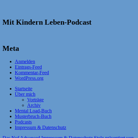
Mit Kindern Leben-Podcast
Meta
Anmelden
Eintrags-Feed
Kommentar-Feed
WordPress.org
Startseite
Über mich
Vorträge
Archiv
Mental Load-Buch
Musterbruch-Buch
Podcasts
Impressum & Datenschutz
Das Nuf Advanced
Impressum & Datenschutz
Stolz präsentiert von