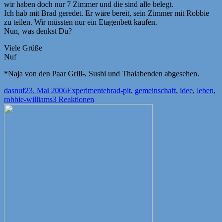
wir haben doch nur 7 Zimmer und die sind alle belegt.
Ich hab mit Brad geredet. Er wäre bereit, sein Zimmer mit Robbie
zu teilen. Wir müssten nur ein Etagenbett kaufen.
Nun, was denkst Du?
Viele Grüße
Nuf
*Naja von den Paar Grill-, Sushi und Thaiabenden abgesehen.
Autor
Veröffentlicht
Kategorien
Schlagwörter
dasnuf
23. Mai 2006
Experimente
brad-pit
,
gemeinschaft
,
idee
,
leben
,
am
robbie-williams
3 Reaktionen