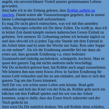
angeht, ein unverzichtbarer Vorteil unseres gemeinsamen Lebens
geworden.
Jetzt habe ich in der Zeitung gelesen, dass
Robbie aufhört zu
rauchen
. Damit wären alle Voraussetzungen gegeben, ihn in unsere
kleine Lebensgemeinschaft aufzunehmen.
Es mag Dir nicht gleich einleuchten, was wir mit ihm anstellen
sollen, deswegen schreibe ich Dir diese Zeilen. Du weißt ja, dass ich
in letzter Zeit damit kämpfe meinen italienischen Genen Einhalt zu
gebieten. Seit meinem 30. Geburtstag nehme ich beinahe täglich zu
und dass obwohl ich a) jeden Tag eine Stunde mit dem Fahrrad in
die Arbeit fahre und b) unter der Woche nur Salat, Reis oder Suppe
zu mir nehme*. Als ich die Ernährung umstellte fiel mir dann als
erstes auf, dass gesunde Ernährung v.a. eines bedeutet:
Zusatzaufwand (ständig nachdenken, schnippeln, kochen). Man ist
quasi den ganzen Tag mit nichts anderem mehr beschäftigt.
Wie Du sicherlich gelesen hast, hat Robbie auch angst zuzunehmen.
Wir könnten ihm nun mein Know-How in Sachen Ernährung für
teures Geld verkaufen und ihn zu uns einladen, auf dass er sich den
ganzen Tag um das Essen kümmert.
Stell Dir vor, wie schön unser Leben sein könnte. Brad geht
einkaufen und holt das Kind von der Kita ab, Robbie geht noch ein
bißchen mit ihm Fußball spielen und bis wir von der Arbeit
kommen, sorgt er dafür, dass das Essen frisch zubereitet und der
Tisch gedeckt ist.
Jetzt wirst Du Dir natürlich denken: Wo soll Robbie denn schlafen,