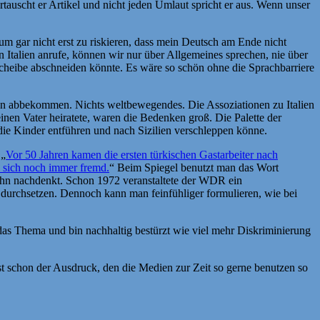
rtauscht er Artikel und nicht jeden Umlaut spricht er aus. Wenn unser
 um gar nicht erst zu riskieren, dass mein Deutsch am Ende nicht
 Italien anrufe, können wir nur über Allgemeines sprechen, nie über
 Scheibe abschneiden könnte. Es wäre so schön ohne die Sprachbarriere
chen abbekommen. Nichts weltbewegendes. Die Assoziationen zu Italien
inen Vater heiratete, waren die Bedenken groß. Die Palette der
 die Kinder entführen und nach Sizilien verschleppen könne.
 „
Vor 50 Jahren kamen die ersten türkischen Gastarbeiter nach
n sich noch immer fremd.
“ Beim Spiegel benutzt man das Wort
r ihn nachdenkt. Schon 1972 veranstaltete der WDR ein
 durchsetzen. Dennoch kann man feinfühliger formulieren, wie bei
das Thema und bin nachhaltig bestürzt wie viel mehr Diskriminierung
st schon der Ausdruck, den die Medien zur Zeit so gerne benutzen so