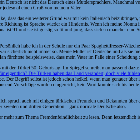
ein Deutsch ist nicht das Deutsch eines Muttlersprachlers. Manchmal ve
mir jedesmal einen Gruß von meinem Vater.
ke, dass das ein weiterer Grund war mir kein Italienisch beizubringen,
ere Richtung ist Sprache wieder ein Hindernis. Wenn ich meine Nonna in
 ist 91 und sie ist geistig so fit und jung, dass sich so mancher eine
Persönlich habe ich in der Schule nur ein Paar Spaghettifresser-Witz
r sicherlich nicht immer so. Meine Mutter ist Deutsche und als sie me
Man fürchtete beispielsweise, dass mein Vater im Falle einer Scheidung
it der Türkei 50. Geburtstag. Im Spiegel schreibt man passend dazu:
ofür eigentlich? Die Türken haben das Land verändert, doch viele fühle
habe. Der Begriff selbst ist jedoch schon heikel, wenn man genauer übe
ausend Vorschläge wurden eingereicht, kein Wort konnte sich bis heute
 Ich sprach auch mit einigen türkischen Freunden und Bekannten über 
 zweiten und dritten Generation – ganz normale Deutsche also.
mmer mehr zum Thema Fremdenfeindlichkeit zu lesen. Denn letztendlich i