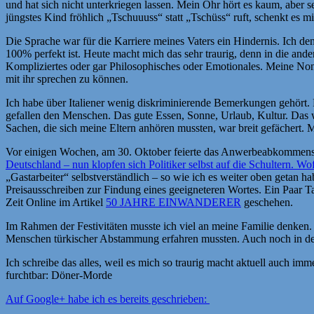
und hat sich nicht unterkriegen lassen. Mein Ohr hört es kaum, aber s
jüngstes Kind fröhlich „Tschuuuss“ statt „Tschüss“ ruft, schenkt es 
Die Sprache war für die Karriere meines Vaters ein Hindernis. Ich den
100% perfekt ist. Heute macht mich das sehr traurig, denn in die and
Kompliziertes oder gar Philosophisches oder Emotionales. Meine Nonna
mit ihr sprechen zu können.
Ich habe über Italiener wenig diskriminierende Bemerkungen gehört. 
gefallen den Menschen. Das gute Essen, Sonne, Urlaub, Kultur. Das wa
Sachen, die sich meine Eltern anhören mussten, war breit gefächert. 
Vor einigen Wochen, am 30. Oktober feierte das Anwerbeabkommens m
Deutschland – nun klopfen sich Politiker selbst auf die Schultern. W
„Gastarbeiter“ selbstverständlich – so wie ich es weiter oben getan 
Preisausschreiben zur Findung eines geeigneteren Wortes. Ein Paar T
Zeit Online im Artikel
50 JAHRE EINWANDERER
geschehen.
Im Rahmen der Festivitäten musste ich viel an meine Familie denken.
Menschen türkischer Abstammung erfahren mussten. Auch noch in der
Ich schreibe das alles, weil es mich so traurig macht aktuell auch i
furchtbar: Döner-Morde
Auf Google+ habe ich es bereits geschrieben: