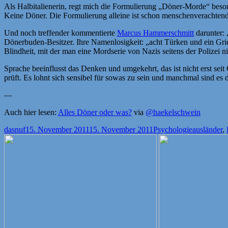
Als Halbitalienerin, regt mich die Formulierung „Döner-Morde“ beso
Keine Döner. Die Formulierung alleine ist schon menschenverachtend
Und noch treffender kommentierte
Marcus Hammerschmitt
darunter: 
Dönerbuden-Besitzer. Ihre Namenlosigkeit: „acht Türken und ein Gri
Blindheit, mit der man eine Mordserie von Nazis seitens der Polizei n
Sprache beeinflusst das Denken und umgekehrt, das ist nicht erst se
prüft. Es lohnt sich sensibel für sowas zu sein und manchmal sind es d
—
Auch hier lesen:
Alles Döner oder was?
via
@haekelschwein
Autor
Veröffentlicht
Kategorien
Schlagwört
dasnuf
15. November 2011
15. November 2011
Psychologie
ausländer
,
am