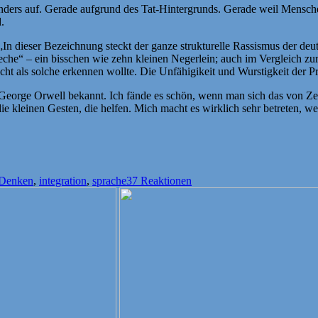
nders auf. Gerade aufgrund des Tat-Hintergrunds. Gerade weil Mensch
.
„In dieser Bezeichnung steckt der ganze strukturelle Rassismus der de
eche“ – ein bisschen wie zehn kleinen Negerlein; auch im Vergleich zu
icht als solche erkennen wollte. Die Unfähigikeit und Wurstigkeit der P
it George Orwell bekannt. Ich fände es schön, wenn man sich das von Z
ie kleinen Gesten, die helfen. Mich macht es wirklich sehr betreten, we
er
Denken
,
integration
,
sprache
37 Reaktionen