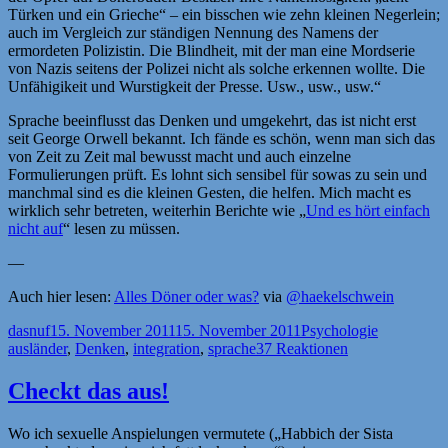
Türken und ein Grieche“ – ein bisschen wie zehn kleinen Negerlein;
auch im Vergleich zur ständigen Nennung des Namens der
ermordeten Polizistin. Die Blindheit, mit der man eine Mordserie
von Nazis seitens der Polizei nicht als solche erkennen wollte. Die
Unfähigikeit und Wurstigkeit der Presse. Usw., usw., usw.“
Sprache beeinflusst das Denken und umgekehrt, das ist nicht erst
seit George Orwell bekannt. Ich fände es schön, wenn man sich das
von Zeit zu Zeit mal bewusst macht und auch einzelne
Formulierungen prüft. Es lohnt sich sensibel für sowas zu sein und
manchmal sind es die kleinen Gesten, die helfen. Mich macht es
wirklich sehr betreten, weiterhin Berichte wie „
Und es hört einfach
nicht auf
“ lesen zu müssen.
—
Auch hier lesen:
Alles Döner oder was?
via
@haekelschwein
Autor
Veröffentlicht
Kategorien
Schlagwört
dasnuf
15. November 2011
15. November 2011
Psychologie
am
ausländer
,
Denken
,
integration
,
sprache
37 Reaktionen
Checkt das aus!
Wo ich sexuelle Anspielungen vermutete („Habbich der Sista