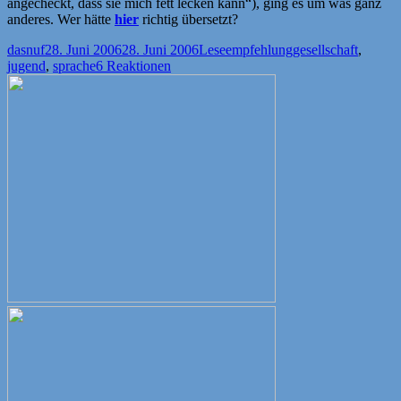
angecheckt, dass sie mich fett lecken kann“), ging es um was ganz
anderes. Wer hätte
hier
richtig übersetzt?
Autor
Veröffentlicht
Kategorien
Schlagwörter
dasnuf
28. Juni 2006
28. Juni 2006
Leseempfehlung
gesellschaft
,
am
jugend
,
sprache
6 Reaktionen