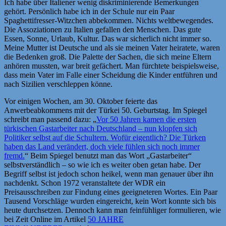
Ich habe über Italiener wenig diskriminierende Bemerkungen
gehört. Persönlich habe ich in der Schule nur ein Paar
Spaghettifresser-Witzchen abbekommen. Nichts weltbewegendes.
Die Assoziationen zu Italien gefallen den Menschen. Das gute
Essen, Sonne, Urlaub, Kultur. Das war sicherlich nicht immer so.
Meine Mutter ist Deutsche und als sie meinen Vater heiratete, waren
die Bedenken groß. Die Palette der Sachen, die sich meine Eltern
anhören mussten, war breit gefächert. Man fürchtete beispielsweise,
dass mein Vater im Falle einer Scheidung die Kinder entführen und
nach Sizilien verschleppen könne.
Vor einigen Wochen, am 30. Oktober feierte das
Anwerbeabkommens mit der Türkei 50. Geburtstag. Im Spiegel
schreibt man passend dazu: „
Vor 50 Jahren kamen die ersten
türkischen Gastarbeiter nach Deutschland – nun klopfen sich
Politiker selbst auf die Schultern. Wofür eigentlich? Die Türken
haben das Land verändert, doch viele fühlen sich noch immer
fremd.
“ Beim Spiegel benutzt man das Wort „Gastarbeiter“
selbstverständlich – so wie ich es weiter oben getan habe. Der
Begriff selbst ist jedoch schon heikel, wenn man genauer über ihn
nachdenkt. Schon 1972 veranstaltete der WDR ein
Preisausschreiben zur Findung eines geeigneteren Wortes. Ein Paar
Tausend Vorschläge wurden eingereicht, kein Wort konnte sich bis
heute durchsetzen. Dennoch kann man feinfühliger formulieren, wie
bei Zeit Online im Artikel
50 JAHRE