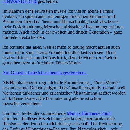
EINWANDERER
geschehen.
Im Rahmen der Festivitäten musste ich viel an meine Familie
denken. Ich sprach auch mit einigen türkischen Freunden und
Bekannten über das Thema und bin nachhaltig bestürzt wie viel
mehr Diskriminierung Menschen türkischer Abstammung erfahren
mussten. Auch noch in der zweiten und dritten Generation – ganz
normale Deutsche also.
Ich schreibe das alles, weil es mich so traurig macht aktuell auch
immer mehr zum Thema Fremdenfeindlichkeit zu lesen. Denn
letztendlich ist schon der Ausdruck, den die Medien zur Zeit so
gerne benutzen so furchtbar: Döner-Morde
Auf Google+ habe ich es bereits geschrieben:
Als Halbitalienerin, regt mich die Formulierung „Döner-Morde“
besonders auf. Gerade aufgrund des Tat-Hintergrunds. Gerade weil
Menschen türkischer und griechischer Abstammung getötet worden
sind. Keine Döner. Die Formulierung alleine ist schon
menschenverachtend.
Und noch treffender kommentierte
Marcus Hammerschmitt
darunter: „In dieser Bezeichnung steckt der ganze strukturelle
Rassismus der deutschen Mehrheitsgesellschaft. Die Reduzierung
der Opfer auf Dönerbuden-Besitzer. Ihre Namenlosigkeit: „acht