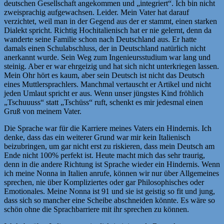
deutschen Gesellschaft angekommen und „integriert“. Ich bin nicht
zweisprachig aufgewachsen. Leider. Mein Vater hat darauf
verzichtet, weil man in der Gegend aus der er stammt, einen starken
Dialekt spricht. Richtig Hochitalienisch hat er nie gelernt, denn da
wanderte seine Familie schon nach Deutschland aus. Er hatte
damals einen Schulabschluss, der in Deutschland natürlich nicht
anerkannt wurde. Sein Weg zum Ingenieursstudium war lang und
steinig. Aber er war ehrgeizig und hat sich nicht unterkriegen lassen.
Mein Ohr hört es kaum, aber sein Deutsch ist nicht das Deutsch
eines Muttlersprachlers. Manchmal vertauscht er Artikel und nicht
jeden Umlaut spricht er aus. Wenn unser jüngstes Kind fröhlich
„Tschuuuss“ statt „Tschüss“ ruft, schenkt es mir jedesmal einen
Gruß von meinem Vater.
Die Sprache war für die Karriere meines Vaters ein Hindernis. Ich
denke, dass das ein weiterer Grund war mir kein Italienisch
beizubringen, um gar nicht erst zu riskieren, dass mein Deutsch am
Ende nicht 100% perfekt ist. Heute macht mich das sehr traurig,
denn in die andere Richtung ist Sprache wieder ein Hindernis. Wenn
ich meine Nonna in Italien anrufe, können wir nur über Allgemeines
sprechen, nie über Kompliziertes oder gar Philosophisches oder
Emotionales. Meine Nonna ist 91 und sie ist geistig so fit und jung,
dass sich so mancher eine Scheibe abschneiden könnte. Es wäre so
schön ohne die Sprachbarriere mit ihr sprechen zu können.