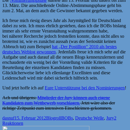
Die
Nominierungsphase
startete am 13. Februar und dauert bis zum
13. März. Die anschließende Online-Abstimmungsphase geht bis
zum 2. Mai, an dem auch die Gewinner bekannt gegeben werden.
Ich freue mich riesig dieses Jahr als Jurymitglied für Deutschland
dabei zu sein. Ich muss ehrlich gestehen, dass ich die BOBs bislang
immer als sehr ernste Veranstaltung wahrgenommen habe,
bei näherer Recherche jedoch feststellen konnte, dass nicht alles so
broternst ist, wie es zunächst aussah (was der Seriosität keinen
Abbruch tut) zum Beispiel
hat „Der Postillion“ 2010 als bestes
deutsches Weblog gewonnen
. Jedenfalls freue ich mich sehr auf die
Aufgabe und auch darauf all die neuen Blogs kennenzulernen und
erschauderte ein wenig bei der Vorstellung valide Kriterien für die
Beurteilung der einzelnen Kandidaten finden zu müssen.
Glücklicherweise liebe ich ellenlange Excellisten und diese
Leidenschaft wird mir dabei sicherlich hilfreich sein.
Und jetzt hoffe ich auf
Eure Unterstützung bei den Nominierungen
!
Ach und übrigens:
Mitglieder der Jury können auch eigene
Kandidaten zum Wettbewerb vorschlagen.
Jetzt wäre also der
richtige Zeitpunkt zum intensiven Einschleimen gekommen.
Autor
Veröffentlicht
Kategorien
Schlagwörter
dasnuf
15. Februar 2012
Blogroll
BOBs
,
Deutsche Welle
,
Jury
2
am
Reaktionen