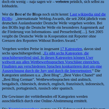
doch ein wenig – naja sagen wir –
verboten
peinlich, sich selbst zu
lobhudeln.
Wer die
B
est
o
f the
B
log
s
noch nicht kennt:
Laut wikipedia sind die
BOBs
: „internationale Weblog-Awards, die seit 2004 jährlich vom
deutschen Auslandssender Deutsche Welle vergeben werden. Bei
den BOBs legt die Deutsche Welle ein besonderes Augenmerk auf
die Förderung von Informations- und Pressefreiheit[…]. Seit 2005
vergibt die Deutsche Welle in Kooperation mit Reporter ohne
Grenzen den Reporters Without Borders Award.“
Vergeben werden Preise in insgesamt
17 Kategorien
, davon sind
sechs sprachübergreifend. „
Es gibt sechs Kategorien, die
sprachübergreifend sind. In diesen Kategorien können User
weltweit aus allen Wettbewerbssprachen Vorschläge einreichen.
Finalisten aus verschiedenen Sprachen konkurrieren dort um eine
Auszeichnung durch die Jury und durch die Internetnutzer.
“ Die
Kategorien umfassen u.a. „Best Blog“, „Best Video Chanel“ und
„Best Blog German“. Wettbewerbssprachen sind arabisch,
bengalisch, chinesisch, deutsch, englisch, französisch, indonesisch,
persisch, portugiesisch, russisch oder spanisch.
Die Gewinner der verbleibenden elf Kategorien werden
ausschließlich durch eine Online-Abstimmung ermittelt.