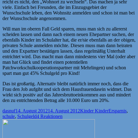
reicht es nicht, den „Wohnort zu wechseln“. Das machen ja sehr
viele. Einfach bei Freunden, die im Einzugsgebiet der
Wunschschule leben, den Wohnsitz anmelden und schon ist man bei
der Wunschschule angenommen.
Will man im oberen Fall Geld sparen, muss man sich zu allererst
scheiden lassen und dann nach einem neuen Ehepartner suchen, der
ebenfalls Kinder im Schulalter hat, die er/sie ebenfalls an der obigen,
privaten Schule anmelden möchte. Diesen muss man dann heiraten
und den Expartner bestätigen lassen, dass regelmäßig Unterhalt
entrichtet wird. Das macht man dann mindestens vier Mal (oder aber
man hat Glück und findet einen potentiellen
Patchworkschulkooperationspartner mit Mehrlingen) und schon
spart man gut 45% Schulgeld pro Kind!
Das ist großartig. Alternativ bleibt natürlich immer noch, dass die
Frau den Job aufgibt und sich dem Hausfrauendasein widmet. Das
wirkt sich positiv auf das Jahresbruttoeinkommen aus und mindert
den zu entrichtenden Betrag alle 10.000 Euro um 20%.
Autor
Veröffentlicht
Kategorien
Schlagwörter
dasnuf
14. August 2012
14. August 2012
Kinder Kinder
Ersparnis
,
am
schule
,
Schulgeld
4 Reaktionen