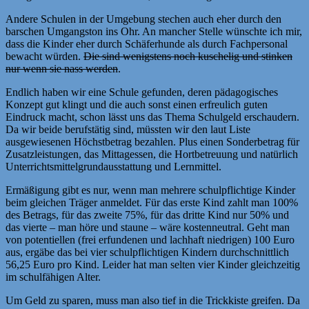
Andere Schulen in der Umgebung stechen auch eher durch den
barschen Umgangston ins Ohr. An mancher Stelle wünschte ich mir,
dass die Kinder eher durch Schäferhunde als durch Fachpersonal
bewacht würden.
Die sind wenigstens noch kuschelig und stinken
nur wenn sie nass werden
.
Endlich haben wir eine Schule gefunden, deren pädagogisches
Konzept gut klingt und die auch sonst einen erfreulich guten
Eindruck macht, schon lässt uns das Thema Schulgeld erschaudern.
Da wir beide berufstätig sind, müssten wir den laut Liste
ausgewiesenen Höchstbetrag bezahlen. Plus einen Sonderbetrag für
Zusatzleistungen, das Mittagessen, die Hortbetreuung und natürlich
Unterrichtsmittelgrundausstattung und Lernmittel.
Ermäßigung gibt es nur, wenn man mehrere schulpflichtige Kinder
beim gleichen Träger anmeldet. Für das erste Kind zahlt man 100%
des Betrags, für das zweite 75%, für das dritte Kind nur 50% und
das vierte – man höre und staune – wäre kostenneutral. Geht man
von potentiellen (frei erfundenen und lachhaft niedrigen) 100 Euro
aus, ergäbe das bei vier schulpflichtigen Kindern durchschnittlich
56,25 Euro pro Kind. Leider hat man selten vier Kinder gleichzeitig
im schulfähigen Alter.
Um Geld zu sparen, muss man also tief in die Trickkiste greifen. Da