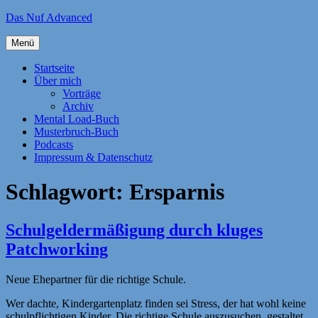
Zum
Das Nuf Advanced
Inhalt
springen
Menü
Startseite
Über mich
Vorträge
Archiv
Mental Load-Buch
Musterbruch-Buch
Podcasts
Impressum & Datenschutz
Schlagwort:
Ersparnis
Schulgeldermäßigung durch kluges
Patchworking
Neue Ehepartner für die richtige Schule.
Wer dachte, Kindergartenplatz finden sei Stress, der hat wohl keine
schulpflichtigen Kinder. Die richtige Schule auszusuchen, gestaltet