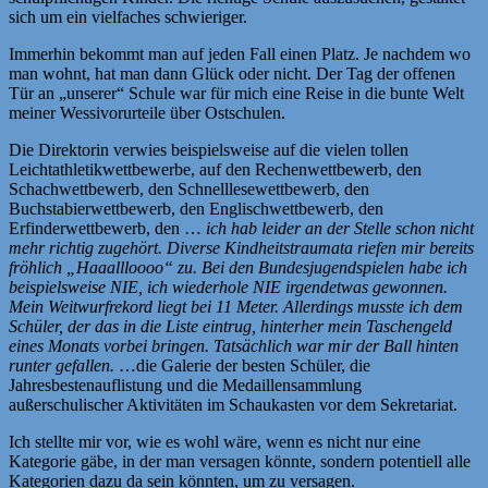
sich um ein vielfaches schwieriger.
Immerhin bekommt man auf jeden Fall einen Platz. Je nachdem wo
man wohnt, hat man dann Glück oder nicht. Der Tag der offenen
Tür an „unserer“ Schule war für mich eine Reise in die bunte Welt
meiner Wessivorurteile über Ostschulen.
Die Direktorin verwies beispielsweise auf die vielen tollen
Leichtathletikwettbewerbe, auf den Rechenwettbewerb, den
Schachwettbewerb, den Schnelllesewettbewerb, den
Buchstabierwettbewerb, den Englischwettbewerb, den
Erfinderwettbewerb, den …
ich hab leider an der Stelle schon nicht
mehr richtig zugehört. Diverse Kindheitstraumata riefen mir bereits
fröhlich „Haaallloooo“ zu. Bei den Bundesjugendspielen habe ich
beispielsweise NIE, ich wiederhole NIE irgendetwas gewonnen.
Mein Weitwurfrekord liegt bei 11 Meter. Allerdings musste ich dem
Schüler, der das in die Liste eintrug, hinterher mein Taschengeld
eines Monats vorbei bringen. Tatsächlich war mir der Ball hinten
runter gefallen.
…die Galerie der besten Schüler, die
Jahresbestenauflistung und die Medaillensammlung
außerschulischer Aktivitäten im Schaukasten vor dem Sekretariat.
Ich stellte mir vor, wie es wohl wäre, wenn es nicht nur eine
Kategorie gäbe, in der man versagen könnte, sondern potentiell alle
Kategorien dazu da sein könnten, um zu versagen.