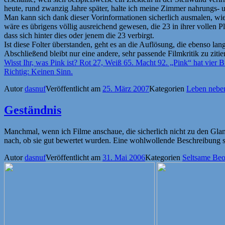
heute, rund zwanzig Jahre später, halte ich meine Zimmer nahrungs- 
Man kann sich dank dieser Vorinformationen sicherlich ausmalen, wie
wäre es übrigens völlig ausreichend gewesen, die 23 in ihrer vollen 
dass sich hinter dies oder jenem die 23 verbirgt.
Ist diese Folter überstanden, geht es an die Auflösung, die ebenso la
Abschließend bleibt nur eine andere, sehr passende Filmkritik zu zitie
Wisst Ihr, was Pink ist? Rot 27, Weiß 65. Macht 92. „Pink“ hat vier B
Richtig: Keinen Sinn.
Autor
dasnuf
Veröffentlicht am
25. März 2007
Kategorien
Leben nebe
Geständnis
Manchmal, wenn ich Filme anschaue, die sicherlich nicht zu den Glanz
nach, ob sie gut bewertet wurden. Eine wohlwollende Beschreibung s
Autor
dasnuf
Veröffentlicht am
31. Mai 2006
Kategorien
Seltsame Be