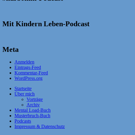
Mit Kindern Leben-Podcast
Meta
Anmelden
Eintrags-Feed
Kommentar-Feed
WordPress.org
Startseite
Über mich
Vorträge
Archiv
Mental Load-Buch
Musterbruch-Buch
Podcasts
Impressum & Datenschutz