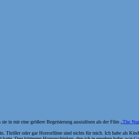
sie in mir eine größere Begeisterung auszulösen als der Film „
The Nu
n. Thriller oder gar Horrorfilme sind nichts für mich. Ich habe als Kind
irrt hatte. Den härtesten Horrorschinken, den ich je gesehen habe, war
Gr