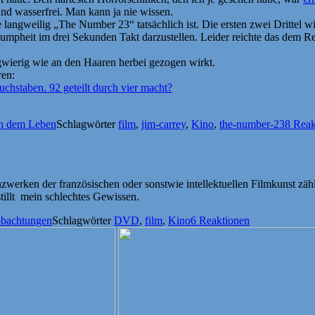
und wasserfrei. Man kann ja nie wissen.
 langweilig „The Number 23“ tatsächlich ist. Die ersten zwei Drittel 
Plumpheit im drei Sekunden Takt darzustellen. Leider reichte das dem 
ngwierig wie an den Haaren herbei gezogen wirkt.
ren:
uchstaben. 92 geteilt durch vier macht?
n dem Leben
Schlagwörter
film
,
jim-carrey
,
Kino
,
the-number-23
8 Reak
werken der französischen oder sonstwie intellektuellen Filmkunst zähle
tillt mein schlechtes Gewissen.
obachtungen
Schlagwörter
DVD
,
film
,
Kino
6 Reaktionen