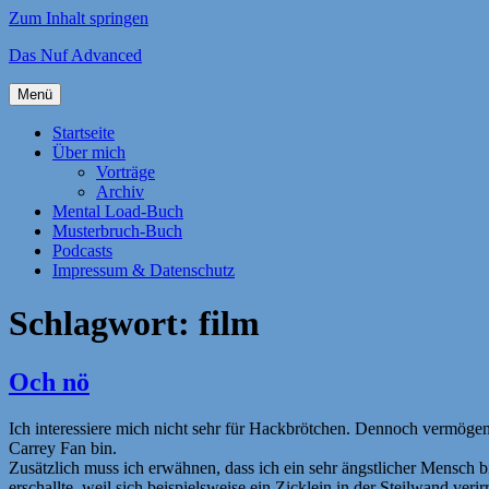
Zum Inhalt springen
Das Nuf Advanced
Menü
Startseite
Über mich
Vorträge
Archiv
Mental Load-Buch
Musterbruch-Buch
Podcasts
Impressum & Datenschutz
Schlagwort:
film
Och nö
Ich interessiere mich nicht sehr für Hackbrötchen. Dennoch vermögen 
Carrey Fan bin.
Zusätzlich muss ich erwähnen, dass ich ein sehr ängstlicher Mensch bi
erschallte, weil sich beispielsweise ein Zicklein in der Steilwand ver