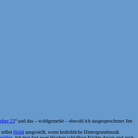
mber 23
“ und das – wohlgemerkt – obwohl ich ausgesprochener Jim
 selbst
Heidi
ausgestellt, wenn bedrohliche Hintergrundmusik
emlins
. Ich trug fast zwei Wochen schlaflose Nächte davon und auch