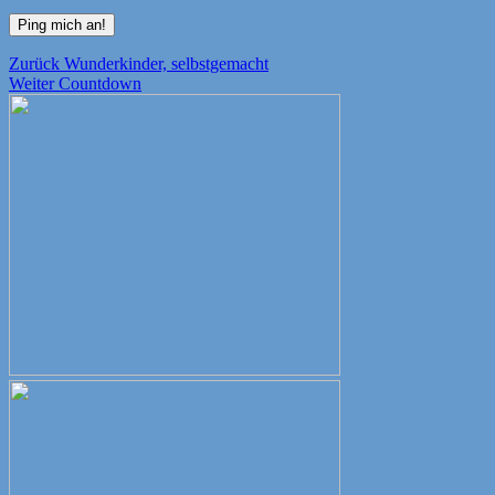
Beitragsnavigation
Vorheriger
Zurück
Wunderkinder, selbstgemacht
Nächster
Beitrag:
Weiter
Countdown
Beitrag: