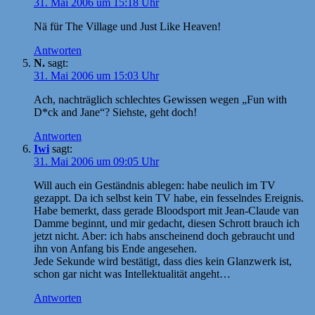
31. Mai 2006 um 15:18 Uhr
Nä für The Village und Just Like Heaven!
Antworten
N.
sagt:
31. Mai 2006 um 15:03 Uhr
Ach, nachträglich schlechtes Gewissen wegen „Fun with
D*ck and Jane“? Siehste, geht doch!
Antworten
Iwi
sagt:
31. Mai 2006 um 09:05 Uhr
Will auch ein Geständnis ablegen: habe neulich im TV
gezappt. Da ich selbst kein TV habe, ein fesselndes Ereignis.
Habe bemerkt, dass gerade Bloodsport mit Jean-Claude van
Damme beginnt, und mir gedacht, diesen Schrott brauch ich
jetzt nicht. Aber: ich habs anscheinend doch gebraucht und
ihn von Anfang bis Ende angesehen.
Jede Sekunde wird bestätigt, dass dies kein Glanzwerk ist,
schon gar nicht was Intellektualität angeht…
Antworten