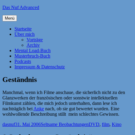
Zum
Das Nuf Advanced
Inhalt
springen
Menü
Startseite
Über mich
Vorträge
Archiv
Mental Load-Buch
Musterbruch-Buch
Podcasts
Impressum & Datenschutz
Geständnis
Manchmal, wenn ich Filme anschaue, die sicherlich nicht zu den
Glanzwerken der französischen oder sonstwie intellektuellen
Filmkunst zählen, die mich jedoch unterhalten, dann lese ich
nachträglich bei
Anke
nach, ob sie gut bewertet wurden. Eine
wohlwollende Beschreibung stillt mein schlechtes Gewissen.
Autor
Veröffentlicht
Kategorien
Schlagwörter
dasnuf
31. Mai 2006
Seltsame Beobachtungen
DVD
,
film
,
Kino
am