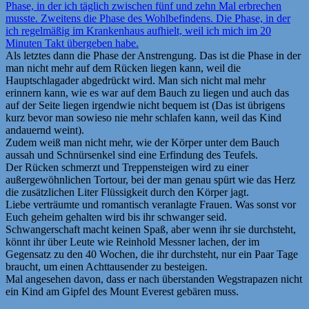
Phase, in der ich täglich zwischen fünf und zehn Mal erbrechen
musste. Zweitens die Phase des Wohlbefindens. Die Phase, in der
ich regelmäßig im Krankenhaus aufhielt, weil ich mich im 20
Minuten Takt übergeben habe.
Als letztes dann die Phase der Anstrengung. Das ist die Phase in der
man nicht mehr auf dem Rücken liegen kann, weil die
Hauptschlagader abgedrückt wird. Man sich nicht mal mehr
erinnern kann, wie es war auf dem Bauch zu liegen und auch das
auf der Seite liegen irgendwie nicht bequem ist (Das ist übrigens
kurz bevor man sowieso nie mehr schlafen kann, weil das Kind
andauernd weint).
Zudem weiß man nicht mehr, wie der Körper unter dem Bauch
aussah und Schnürsenkel sind eine Erfindung des Teufels.
Der Rücken schmerzt und Treppensteigen wird zu einer
außergewöhnlichen Tortour, bei der man genau spürt wie das Herz
die zusätzlichen Liter Flüssigkeit durch den Körper jagt.
Liebe verträumte und romantisch veranlagte Frauen. Was sonst vor
Euch geheim gehalten wird bis ihr schwanger seid.
Schwangerschaft macht keinen Spaß, aber wenn ihr sie durchsteht,
könnt ihr über Leute wie Reinhold Messner lachen, der im
Gegensatz zu den 40 Wochen, die ihr durchsteht, nur ein Paar Tage
braucht, um einen Achttausender zu besteigen.
Mal angesehen davon, dass er nach überstanden Wegstrapazen nicht
ein Kind am Gipfel des Mount Everest gebären muss.