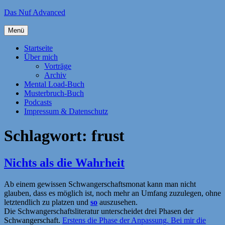
Zum
Das Nuf Advanced
Inhalt
springen
Menü
Startseite
Über mich
Vorträge
Archiv
Mental Load-Buch
Musterbruch-Buch
Podcasts
Impressum & Datenschutz
Schlagwort:
frust
Nichts als die Wahrheit
Ab einem gewissen Schwangerschaftsmonat kann man nicht
glauben, dass es möglich ist, noch mehr an Umfang zuzulegen, ohne
letztendlich zu platzen und
so
auszusehen.
Die Schwangerschaftsliteratur unterscheidet drei Phasen der
Schwangerschaft.
Erstens die Phase der Anpassung. Bei mir die