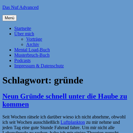
Zum
Das Nuf Advanced
Inhalt
springen
Menü
Startseite
Über mich
Vorträge
Archiv
Mental Load-Buch
Musterbruch-Buch
Podcasts
Impressum & Datenschutz
Schlagwort:
gründe
Neun Gründe schnell unter die Haube zu
kommen
Seit Wochen rätsele ich darüber wieso ich nicht abnehme, obwohl
ich seit Wochen ausschließlich
Luftplankton
zu mir nehme und
jeden Tag eine gute Stunde Fahrrad fahre. Um mir nicht alle
Lebensfreude zu rauben, habe ich mir einige Theorien zurecht