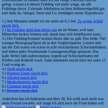
gelegt, warum ich diesen Frühling viel mehr wiege, als alle
Frühlinge davor. Externale Attribution tut dem Selbstwertgefühl gut
und siehe da, Spiegel, Stern und Co. bestätigen meine Hypothesen:
1.) Seit Monaten schlafe ich nie mehr als 6,5 Std.
Zu wenig Schlaf
macht dick.
2.)
Im Frühling sieht man dicker aus
als im Winter, weil man
Männchen locken können soll, damit man sich fortpflanzen kann.
3.) Der Frühling/Sommer kommt dieses Jahr zu spät. Das heißt: Viel
weniger Bewegung/Sport als in den Vergleichjahren. Letztes Jahr
um die Zeit waren wir schon in acht verschiedenen Schwimmbädern
und haben jedes Wochenende Ganztagesausflüge gemacht. Das
kalte Wetter hält zudem meinen Appetit auf Schweinebraten mit
Klößen und Rotkohl wach. Salat mümmeln macht mich bei unter 15
Grad wenig an.
4.)
Streß macht dick
5.)
Hastiges Essen macht dick
6.)
Alkohol macht dick
7.)
Medienkonsum macht dick
8.)
Glutamat macht dick
9.)
Heiraten macht dick
Außerdem bin ich Italienerin und über 30. Ich weiß auch nicht was
mein Freund erwartet, wie lange ich jetzt noch die Form halten soll.
nach