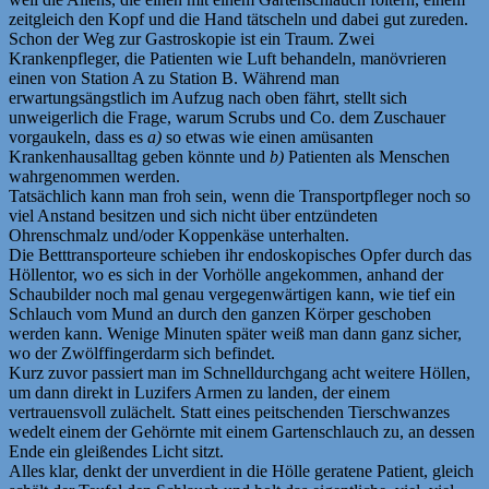
zeitgleich den Kopf und die Hand tätscheln und dabei gut zureden.
Schon der Weg zur Gastroskopie ist ein Traum. Zwei
Krankenpfleger, die Patienten wie Luft behandeln, manövrieren
einen von Station A zu Station B. Während man
erwartungsängstlich im Aufzug nach oben fährt, stellt sich
unweigerlich die Frage, warum Scrubs und Co. dem Zuschauer
vorgaukeln, dass es
a)
so etwas wie einen amüsanten
Krankenhausalltag geben könnte und
b)
Patienten als Menschen
wahrgenommen werden.
Tatsächlich kann man froh sein, wenn die Transportpfleger noch so
viel Anstand besitzen und sich nicht über entzündeten
Ohrenschmalz und/oder Koppenkäse unterhalten.
Die Betttransporteure schieben ihr endoskopisches Opfer durch das
Höllentor, wo es sich in der Vorhölle angekommen, anhand der
Schaubilder noch mal genau vergegenwärtigen kann, wie tief ein
Schlauch vom Mund an durch den ganzen Körper geschoben
werden kann. Wenige Minuten später weiß man dann ganz sicher,
wo der Zwölffingerdarm sich befindet.
Kurz zuvor passiert man im Schnelldurchgang acht weitere Höllen,
um dann direkt in Luzifers Armen zu landen, der einem
vertrauensvoll zulächelt. Statt eines peitschenden Tierschwanzes
wedelt einem der Gehörnte mit einem Gartenschlauch zu, an dessen
Ende ein gleißendes Licht sitzt.
Alles klar, denkt der unverdient in die Hölle geratene Patient, gleich