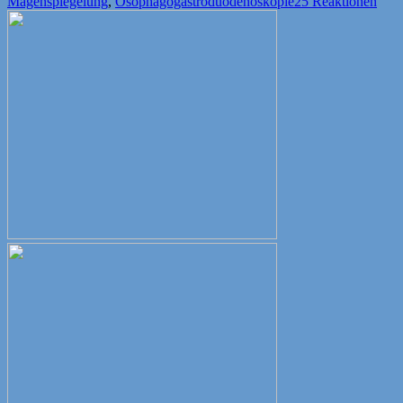
am
Magenspiegelung
,
Ösophagogastroduodenoskopie
25 Reaktionen