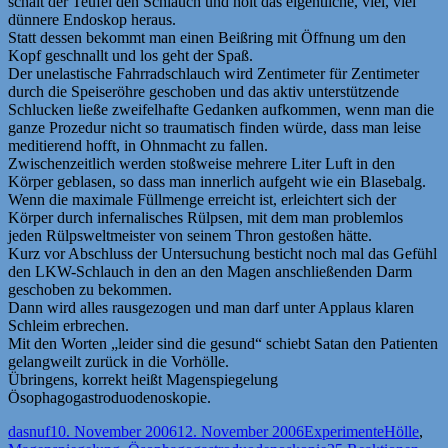
schält der Teufel den Schlauch und holt das eigentliche, viel, viel
dünnere Endoskop heraus.
Statt dessen bekommt man einen Beißring mit Öffnung um den
Kopf geschnallt und los geht der Spaß.
Der unelastische Fahrradschlauch wird Zentimeter für Zentimeter
durch die Speiseröhre geschoben und das aktiv unterstützende
Schlucken ließe zweifelhafte Gedanken aufkommen, wenn man die
ganze Prozedur nicht so traumatisch finden würde, dass man leise
meditierend hofft, in Ohnmacht zu fallen.
Zwischenzeitlich werden stoßweise mehrere Liter Luft in den
Körper geblasen, so dass man innerlich aufgeht wie ein Blasebalg.
Wenn die maximale Füllmenge erreicht ist, erleichtert sich der
Körper durch infernalisches Rülpsen, mit dem man problemlos
jeden Rülpsweltmeister von seinem Thron gestoßen hätte.
Kurz vor Abschluss der Untersuchung besticht noch mal das Gefühl
den LKW-Schlauch in den an den Magen anschließenden Darm
geschoben zu bekommen.
Dann wird alles rausgezogen und man darf unter Applaus klaren
Schleim erbrechen.
Mit den Worten „leider sind die gesund“ schiebt Satan den Patienten
gelangweilt zurück in die Vorhölle.
Übringens, korrekt heißt Magenspiegelung
Ösophagogastroduodenoskopie.
Autor
Veröffentlicht
Kategorien
Schlagwör
dasnuf
10. November 2006
12. November 2006
Experimente
Hölle
,