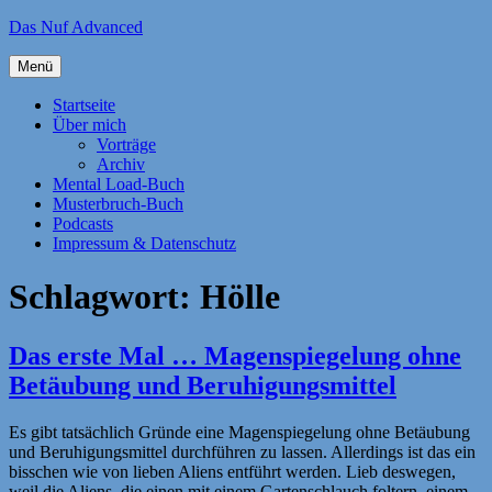
Zum
Das Nuf Advanced
Inhalt
springen
Menü
Startseite
Über mich
Vorträge
Archiv
Mental Load-Buch
Musterbruch-Buch
Podcasts
Impressum & Datenschutz
Schlagwort:
Hölle
Das erste Mal … Magenspiegelung ohne
Betäubung und Beruhigungsmittel
Es gibt tatsächlich Gründe eine Magenspiegelung ohne Betäubung
und Beruhigungsmittel durchführen zu lassen. Allerdings ist das ein
bisschen wie von lieben Aliens entführt werden. Lieb deswegen,
weil die Aliens, die einen mit einem Gartenschlauch foltern, einem