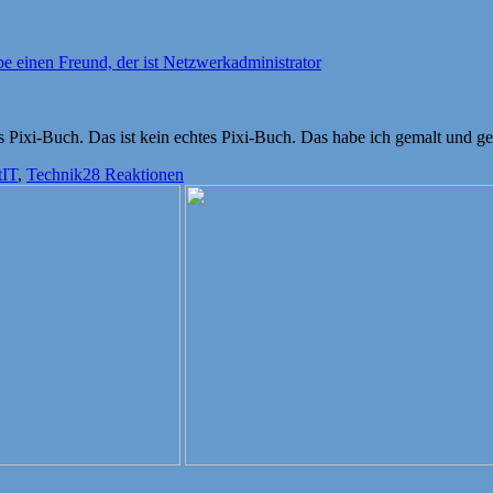
be einen Freund, der ist Netzwerkadministrator
es Pixi-Buch. Das ist kein echtes Pixi-Buch. Das habe ich gemalt und ges
Schlagwörter
t
IT
,
Technik
28 Reaktionen