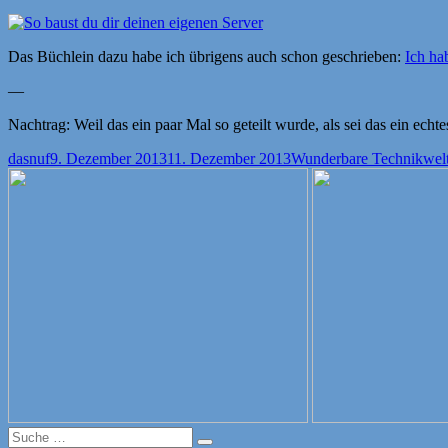
Das Büchlein dazu habe ich übrigens auch schon geschrieben:
Ich ha
—
Nachtrag: Weil das ein paar Mal so geteilt wurde, als sei das ein echt
Autor
Veröffentlicht
Kategorien
dasnuf
9. Dezember 2013
11. Dezember 2013
Wunderbare Technikwel
am
Suche