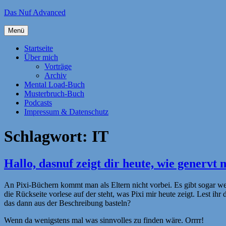
Zum
Das Nuf Advanced
Inhalt
springen
Menü
Startseite
Über mich
Vorträge
Archiv
Mental Load-Buch
Musterbruch-Buch
Podcasts
Impressum & Datenschutz
Schlagwort:
IT
Hallo, dasnuf zeigt dir heute, wie genervt
An Pixi-Büchern kommt man als Eltern nicht vorbei. Es gibt sogar wel
die Rückseite vorlese auf der steht, was Pixi mir heute zeigt. Lest
das dann aus der Beschreibung basteln?
Wenn da wenigstens mal was sinnvolles zu finden wäre. Orrrr!