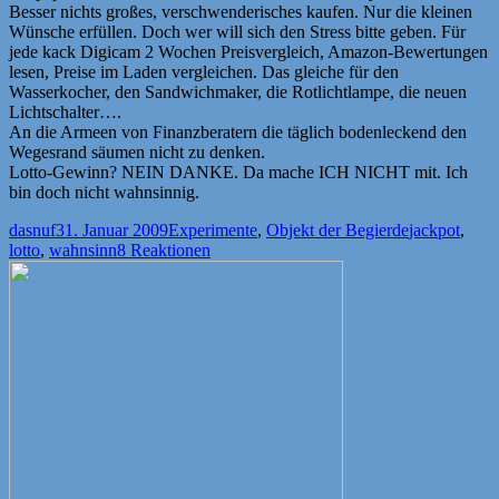
Besser nichts großes, verschwenderisches kaufen. Nur die kleinen
Wünsche erfüllen. Doch wer will sich den Stress bitte geben. Für
jede kack Digicam 2 Wochen Preisvergleich, Amazon-Bewertungen
lesen, Preise im Laden vergleichen. Das gleiche für den
Wasserkocher, den Sandwichmaker, die Rotlichtlampe, die neuen
Lichtschalter….
An die Armeen von Finanzberatern die täglich bodenleckend den
Wegesrand säumen nicht zu denken.
Lotto-Gewinn? NEIN DANKE. Da mache ICH NICHT mit. Ich
bin doch nicht wahnsinnig.
Autor
Veröffentlicht
Kategorien
Schlagwörte
dasnuf
31. Januar 2009
Experimente
,
Objekt der Begierde
jackpot
,
am
lotto
,
wahnsinn
8 Reaktionen