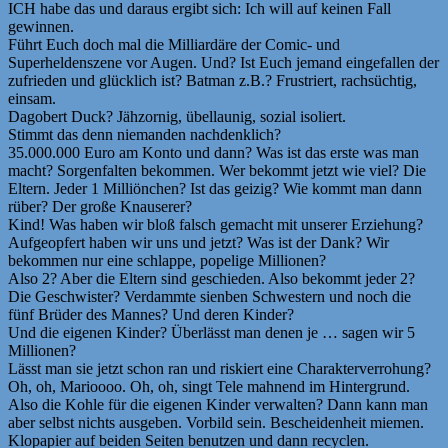
ICH habe das und daraus ergibt sich: Ich will auf keinen Fall
gewinnen.
Führt Euch doch mal die Milliardäre der Comic- und
Superheldenszene vor Augen. Und? Ist Euch jemand eingefallen der
zufrieden und glücklich ist? Batman z.B.? Frustriert, rachsüchtig,
einsam.
Dagobert Duck? Jähzornig, übellaunig, sozial isoliert.
Stimmt das denn niemanden nachdenklich?
35.000.000 Euro am Konto und dann? Was ist das erste was man
macht? Sorgenfalten bekommen. Wer bekommt jetzt wie viel? Die
Eltern. Jeder 1 Milliönchen? Ist das geizig? Wie kommt man dann
rüber? Der große Knauserer?
Kind! Was haben wir bloß falsch gemacht mit unserer Erziehung?
Aufgeopfert haben wir uns und jetzt? Was ist der Dank? Wir
bekommen nur eine schlappe, popelige Millionen?
Also 2? Aber die Eltern sind geschieden. Also bekommt jeder 2?
Die Geschwister? Verdammte sienben Schwestern und noch die
fünf Brüder des Mannes? Und deren Kinder?
Und die eigenen Kinder? Überlässt man denen je … sagen wir 5
Millionen?
Lässt man sie jetzt schon ran und riskiert eine Charakterverrohung?
Oh, oh, Marioooo. Oh, oh, singt Tele mahnend im Hintergrund.
Also die Kohle für die eigenen Kinder verwalten? Dann kann man
aber selbst nichts ausgeben. Vorbild sein. Bescheidenheit miemen.
Klopapier auf beiden Seiten benutzen und dann recyclen.