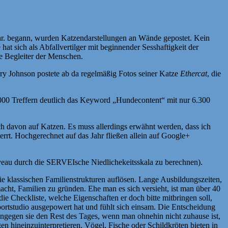
Chr. begann, wurden Katzendarstellungen an Wände gepostet. Kein
at sich als Abfallvertilger mit beginnender Sesshaftigkeit der
e Begleiter der Menschen.
rry Johnson postete ab da regelmäßig Fotos seiner Katze
Ethercat
, die
.000 Treffern deutlich das Keyword „Hundecontent“ mit nur 6.300
ch davon auf Katzen. Es muss allerdings erwähnt werden, dass ich
zerrt. Hochgerechnet auf das Jahr fließen allein auf Google+
veau durch die SERVEIsche Niedlichekeitsskala zu berechnen).
e klassischen Familienstrukturen auflösen. Lange Ausbildungszeiten,
ht, Familien zu gründen. Ehe man es sich versieht, ist man über 40
ie Checkliste, welche Eigenschaften er doch bitte mitbringen soll,
portstudio ausgepowert hat und fühlt sich einsam. Die Entscheidung
ohingegen sie den Rest des Tages, wenn man ohnehin nicht zuhause ist,
n hineinzuinterpretieren. Vögel, Fische oder Schildkröten bieten in