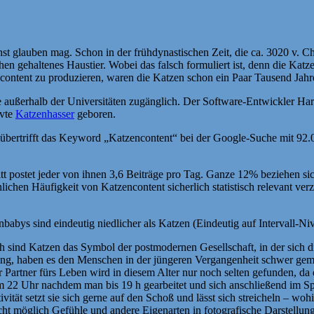
st glauben mag. Schon in der frühdynastischen Zeit, die ca. 3020 v. 
n gehaltenes Haustier. Wobei das falsch formuliert ist, denn die Katze h
ncontent zu produzieren, waren die Katzen schon ein Paar Tausend Jahr
se außerhalb der Universitäten zugänglich. Der Software-Entwickler Ha
rvte
Katzenhasser
geboren.
 übertrifft das Keyword „Katzencontent“ bei der Google-Suche mit 92
tt postet jeder von ihnen 3,6 Beiträge pro Tag. Ganze 12% beziehen si
hlichen Häufigkeit von Katzencontent sicherlich statistisch relevant ver
ys sind eindeutig niedlicher als Katzen (Eindeutig auf Intervall-Ni
sind Katzen das Symbol der postmodernen Gesellschaft, in der sich di
ng, haben es den Menschen in der jüngeren Vergangenheit schwer gemac
Partner fürs Leben wird in diesem Alter nur noch selten gefunden, da d
 um 22 Uhr nachdem man bis 19 h gearbeitet und sich anschließend im S
tivität setzt sie sich gerne auf den Schoß und lässt sich streicheln – w
t möglich Gefühle und andere Eigenarten in fotografische Darstellunge