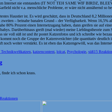
äre im Internet nie entstanden (IT NOT TEH SAME WIF BIRDZ, BLEEV M
e Garfield nicht v.a. menschliche Probleme, er wäre nicht annähernd so
testes Haustier ist. Es wird geschätzt, dass in Deutschland 8,2 Millio
beim zweiten – beinahe banalen Grund – der Verfügbarkeit. Wenn 16,5% a
nahe 80% Prozent einen Internetzugang haben, dann greifen sie auf eine
enbabys. Darüberhinaus greift (mal wieder) meine Lieblingstheorie zum 
s sie voll süß ist und ihr postet Katzenfotos und ich schreibe wie bez
kommt noch die Gruppe der Katzenverächter (die quantitativ deutlich 
noch weiter verstärkt. Es ist eben das Katzengewöll, was das Interne
Schlagwörter
 Technikwelt
katzen
,
katzencontent
,
lolcat
,
Psychologie
,
süß
15 Reaktio
g
 finde ich schon krass.
örter
 Reaktionen