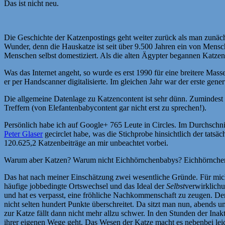
Das ist nicht neu.
Die Geschichte der Katzenpostings geht weiter zurück als man zunäch
Wunder, denn die Hauskatze ist seit über 9.500 Jahren ein von Mensche
Menschen selbst domestiziert. Als die alten Ägypter begannen Katze
Was das Internet angeht, so wurde es erst 1990 für eine breitere Mas
er per Handscanner digitalisierte. Im gleichen Jahr war der erste gene
Die allgemeine Datenlage zu Katzencontent ist sehr dünn. Zumindest
Treffern (von Elefantenbabycontent gar nicht erst zu sprechen!).
Persönlich habe ich auf Google+ 765 Leute in Circles. Im Durchschni
Peter Glaser
gecirclet habe, was die Stichprobe hinsichtlich der tatsäc
120.625,2 Katzenbeiträge an mir unbeachtet vorbei.
Warum aber Katzen? Warum nicht Eichhörnchenbabys? Eichhörnchenbab
Das hat nach meiner Einschätzung zwei wesentliche Gründe. Für mich 
häufige jobbedingte Ortswechsel und das Ideal der
Selbst
verwirklichu
und hat es verpasst, eine fröhliche Nachkommenschaft zu zeugen. Der 
nicht selten hundert Punkte überschreitet. Da sitzt man nun, abends
zur Katze fällt dann nicht mehr allzu schwer. In den Stunden der Inak
ihrer eigenen Wege geht. Das Wesen der Katze macht es nebenbei leich