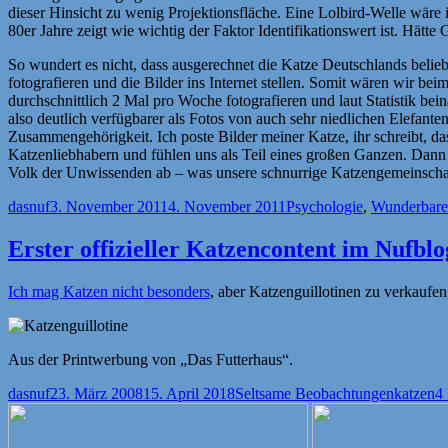
dieser Hinsicht zu wenig Projektionsfläche. Eine Lolbird-Welle w
80er Jahre zeigt wie wichtig der Faktor Identifikationswert ist. Hätt
So wundert es nicht, dass ausgerechnet die Katze Deutschlands belieb
fotografieren und die Bilder ins Internet stellen. Somit wären wir 
durchschnittlich 2 Mal pro Woche fotografieren und laut Statistik bei
also deutlich verfügbarer als Fotos von auch sehr niedlichen Elefant
Zusammengehörigkeit. Ich poste Bilder meiner Katze, ihr schreibt, das
Katzenliebhabern und fühlen uns als Teil eines großen Ganzen. Dann 
Volk der Unwissenden ab – was unsere schnurrige Katzengemeinschaft 
Autor
Veröffentlicht
Kategorien
dasnuf
3. November 2011
4. November 2011
Psychologie
,
Wunderbare
am
Erster offizieller Katzencontent im Nufblo
Ich mag Katzen nicht besonders
, aber Katzenguillotinen zu verkaufen,
Aus der Printwerbung von „Das Futterhaus“.
Autor
Veröffentlicht
Kategorien
Schlagw
dasnuf
23. März 2008
15. April 2018
Seltsame Beobachtungen
katzen
4
am