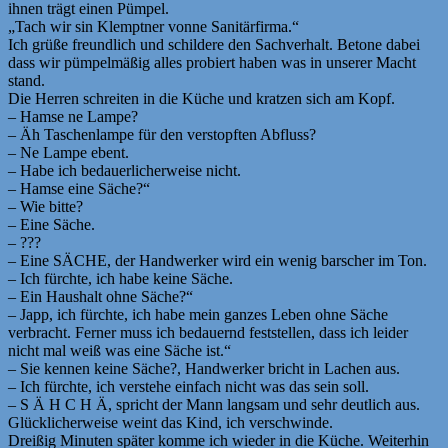
ihnen trägt einen Pümpel.
„Tach wir sin Klemptner vonne Sanitärfirma.“
Ich grüße freundlich und schildere den Sachverhalt. Betone dabei
dass wir pümpelmäßig alles probiert haben was in unserer Macht
stand.
Die Herren schreiten in die Küche und kratzen sich am Kopf.
– Hamse ne Lampe?
– Äh Taschenlampe für den verstopften Abfluss?
– Ne Lampe ebent.
– Habe ich bedauerlicherweise nicht.
– Hamse eine Säche?“
– Wie bitte?
– Eine Säche.
– ???
– Eine SÄCHE, der Handwerker wird ein wenig barscher im Ton.
– Ich fürchte, ich habe keine Säche.
– Ein Haushalt ohne Säche?“
– Japp, ich fürchte, ich habe mein ganzes Leben ohne Säche
verbracht. Ferner muss ich bedauernd feststellen, dass ich leider
nicht mal weiß was eine Säche ist.“
– Sie kennen keine Säche?, Handwerker bricht in Lachen aus.
– Ich fürchte, ich verstehe einfach nicht was das sein soll.
– S Ä H C H Ä, spricht der Mann langsam und sehr deutlich aus.
Glücklicherweise weint das Kind, ich verschwinde.
Dreißig Minuten später komme ich wieder in die Küche. Weiterhin