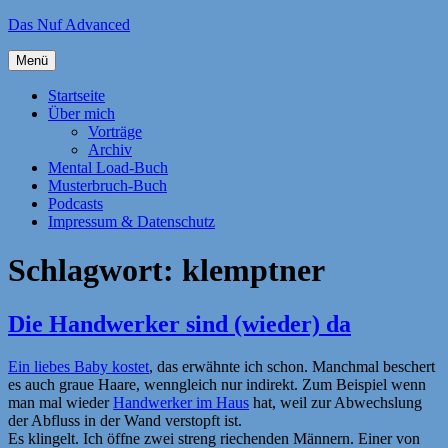
Zum
Das Nuf Advanced
Inhalt
springen
Menü
Startseite
Über mich
Vorträge
Archiv
Mental Load-Buch
Musterbruch-Buch
Podcasts
Impressum & Datenschutz
Schlagwort:
klemptner
Die Handwerker sind (wieder) da
Ein liebes Baby kostet
, das erwähnte ich schon. Manchmal beschert
es auch graue Haare, wenngleich nur indirekt. Zum Beispiel wenn
man mal wieder
Handwerker im Haus
hat, weil zur Abwechslung
der Abfluss in der Wand verstopft ist.
Es klingelt. Ich öffne zwei streng riechenden Männern. Einer von