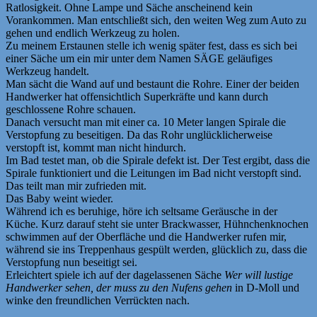
Ratlosigkeit. Ohne Lampe und Säche anscheinend kein
Vorankommen. Man entschließt sich, den weiten Weg zum Auto zu
gehen und endlich Werkzeug zu holen.
Zu meinem Erstaunen stelle ich wenig später fest, dass es sich bei
einer Säche um ein mir unter dem Namen SÄGE geläufiges
Werkzeug handelt.
Man sächt die Wand auf und bestaunt die Rohre. Einer der beiden
Handwerker hat offensichtlich Superkräfte und kann durch
geschlossene Rohre schauen.
Danach versucht man mit einer ca. 10 Meter langen Spirale die
Verstopfung zu beseitigen. Da das Rohr unglücklicherweise
verstopft ist, kommt man nicht hindurch.
Im Bad testet man, ob die Spirale defekt ist. Der Test ergibt, dass die
Spirale funktioniert und die Leitungen im Bad nicht verstopft sind.
Das teilt man mir zufrieden mit.
Das Baby weint wieder.
Während ich es beruhige, höre ich seltsame Geräusche in der
Küche. Kurz darauf steht sie unter Brackwasser, Hühnchenknochen
schwimmen auf der Oberfläche und die Handwerker rufen mir,
während sie ins Treppenhaus gespült werden, glücklich zu, dass die
Verstopfung nun beseitigt sei.
Erleichtert spiele ich auf der dagelassenen Säche
Wer will lustige
Handwerker sehen, der muss zu den Nufens gehen
in D-Moll und
winke den freundlichen Verrückten nach.