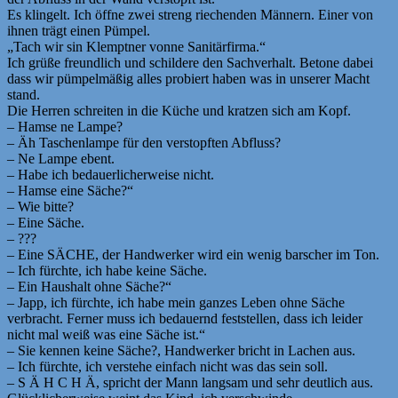
Es klingelt. Ich öffne zwei streng riechenden Männern. Einer von
ihnen trägt einen Pümpel.
„Tach wir sin Klemptner vonne Sanitärfirma.“
Ich grüße freundlich und schildere den Sachverhalt. Betone dabei
dass wir pümpelmäßig alles probiert haben was in unserer Macht
stand.
Die Herren schreiten in die Küche und kratzen sich am Kopf.
– Hamse ne Lampe?
– Äh Taschenlampe für den verstopften Abfluss?
– Ne Lampe ebent.
– Habe ich bedauerlicherweise nicht.
– Hamse eine Säche?“
– Wie bitte?
– Eine Säche.
– ???
– Eine SÄCHE, der Handwerker wird ein wenig barscher im Ton.
– Ich fürchte, ich habe keine Säche.
– Ein Haushalt ohne Säche?“
– Japp, ich fürchte, ich habe mein ganzes Leben ohne Säche
verbracht. Ferner muss ich bedauernd feststellen, dass ich leider
nicht mal weiß was eine Säche ist.“
– Sie kennen keine Säche?, Handwerker bricht in Lachen aus.
– Ich fürchte, ich verstehe einfach nicht was das sein soll.
– S Ä H C H Ä, spricht der Mann langsam und sehr deutlich aus.