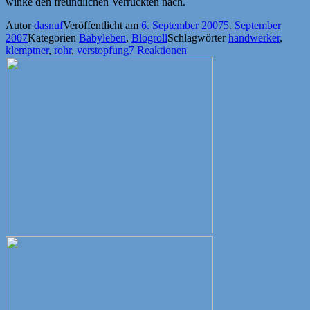
winke den freundlichen Verrückten nach.
Autor
dasnuf
Veröffentlicht am
6. September 2007
5. September
2007
Kategorien
Babyleben
,
Blogroll
Schlagwörter
handwerker
,
klemptner
,
rohr
,
verstopfung
7 Reaktionen