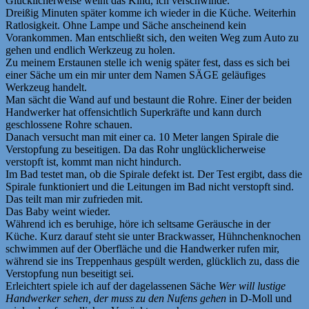
Glücklicherweise weint das Kind, ich verschwinde.
Dreißig Minuten später komme ich wieder in die Küche. Weiterhin
Ratlosigkeit. Ohne Lampe und Säche anscheinend kein
Vorankommen. Man entschließt sich, den weiten Weg zum Auto zu
gehen und endlich Werkzeug zu holen.
Zu meinem Erstaunen stelle ich wenig später fest, dass es sich bei
einer Säche um ein mir unter dem Namen SÄGE geläufiges
Werkzeug handelt.
Man sächt die Wand auf und bestaunt die Rohre. Einer der beiden
Handwerker hat offensichtlich Superkräfte und kann durch
geschlossene Rohre schauen.
Danach versucht man mit einer ca. 10 Meter langen Spirale die
Verstopfung zu beseitigen. Da das Rohr unglücklicherweise
verstopft ist, kommt man nicht hindurch.
Im Bad testet man, ob die Spirale defekt ist. Der Test ergibt, dass die
Spirale funktioniert und die Leitungen im Bad nicht verstopft sind.
Das teilt man mir zufrieden mit.
Das Baby weint wieder.
Während ich es beruhige, höre ich seltsame Geräusche in der
Küche. Kurz darauf steht sie unter Brackwasser, Hühnchenknochen
schwimmen auf der Oberfläche und die Handwerker rufen mir,
während sie ins Treppenhaus gespült werden, glücklich zu, dass die
Verstopfung nun beseitigt sei.
Erleichtert spiele ich auf der dagelassenen Säche
Wer will lustige
Handwerker sehen, der muss zu den Nufens gehen
in D-Moll und