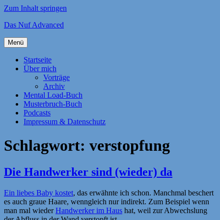
Zum Inhalt springen
Das Nuf Advanced
Menü
Startseite
Über mich
Vorträge
Archiv
Mental Load-Buch
Musterbruch-Buch
Podcasts
Impressum & Datenschutz
Schlagwort:
verstopfung
Die Handwerker sind (wieder) da
Ein liebes Baby kostet
, das erwähnte ich schon. Manchmal beschert
es auch graue Haare, wenngleich nur indirekt. Zum Beispiel wenn
man mal wieder
Handwerker im Haus
hat, weil zur Abwechslung
der Abfluss in der Wand verstopft ist.