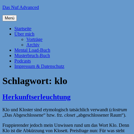
Zum
Das Nuf Advanced
Inhalt
springen
Menü
Startseite
Über mich
Vorträge
Archiv
Mental Load-Buch
Musterbruch-Buch
Podcasts
Impressum & Datenschutz
Schlagwort:
klo
Herkunftserleuchtung
Klo und Kloster sind etymologisch tatsächlich verwandt (
clostrum
„Das Abgeschlossene“ bzw. frz.
closet
„abgeschlossener Raum“).
Frappierender jedoch mein Unwissen rund um das Wort Klo. Denn
Klo ist die Abkürzung von Klosett. Preisfrage nun: Für was steht