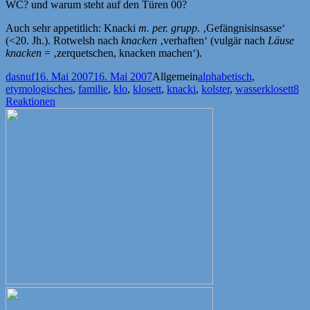
WC? und warum steht auf den Türen 00?
Auch sehr appetitlich: Knacki
m. per. grupp.
‚Gefängnisinsasse‘
(<20. Jh.). Rotwelsh nach
knacken
‚verhaften‘ (vulgär nach
Läuse
knacken
= ‚zerquetschen, knacken machen‘).
Autor
Veröffentlicht
Kategorien
Schlagwörter
dasnuf
16. Mai 2007
16. Mai 2007
Allgemein
alphabetisch
,
am
etymologisches
,
familie
,
klo
,
klosett
,
knacki
,
kolster
,
wasserklosett
8
Reaktionen