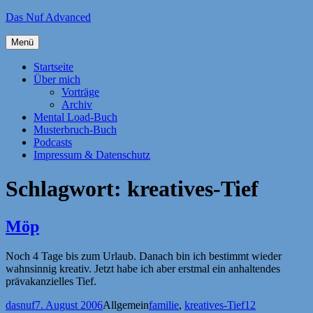
Zum
Das Nuf Advanced
Inhalt
springen
Menü
Startseite
Über mich
Vorträge
Archiv
Mental Load-Buch
Musterbruch-Buch
Podcasts
Impressum & Datenschutz
Schlagwort:
kreatives-Tief
Möp
Noch 4 Tage bis zum Urlaub. Danach bin ich bestimmt wieder
wahnsinnig kreativ. Jetzt habe ich aber erstmal ein anhaltendes
prävakanzielles Tief.
Autor
Veröffentlicht
Kategorien
Schlagwörter
dasnuf
7. August 2006
Allgemein
familie
,
kreatives-Tief
12