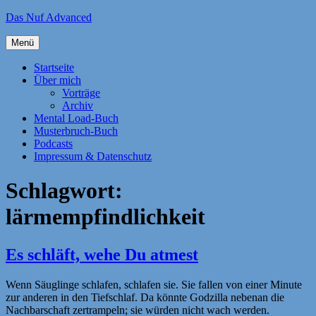
Zum
Das Nuf Advanced
Inhalt
springen
Menü
Startseite
Über mich
Vorträge
Archiv
Mental Load-Buch
Musterbruch-Buch
Podcasts
Impressum & Datenschutz
Schlagwort:
lärmempfindlichkeit
Es schläft, wehe Du atmest
Wenn Säuglinge schlafen, schlafen sie. Sie fallen von einer Minute
zur anderen in den Tiefschlaf. Da könnte Godzilla nebenan die
Nachbarschaft zertrampeln; sie würden nicht wach werden.