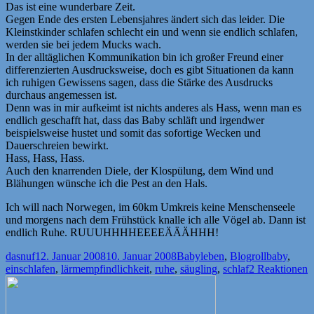
Das ist eine wunderbare Zeit.
Gegen Ende des ersten Lebensjahres ändert sich das leider. Die
Kleinstkinder schlafen schlecht ein und wenn sie endlich schlafen,
werden sie bei jedem Mucks wach.
In der alltäglichen Kommunikation bin ich großer Freund einer
differenzierten Ausdrucksweise, doch es gibt Situationen da kann
ich ruhigen Gewissens sagen, dass die Stärke des Ausdrucks
durchaus angemessen ist.
Denn was in mir aufkeimt ist nichts anderes als Hass, wenn man es
endlich geschafft hat, dass das Baby schläft und irgendwer
beispielsweise hustet und somit das sofortige Wecken und
Dauerschreien bewirkt.
Hass, Hass, Hass.
Auch den knarrenden Diele, der Klospülung, dem Wind und
Blähungen wünsche ich die Pest an den Hals.
Ich will nach Norwegen, im 60km Umkreis keine Menschenseele
und morgens nach dem Frühstück knalle ich alle Vögel ab. Dann ist
endlich Ruhe. RUUUHHHHEEEEÄÄÄHHH!
Autor
Veröffentlicht
Kategorien
Schlagwör
dasnuf
12. Januar 2008
10. Januar 2008
Babyleben
,
Blogroll
baby
,
am
einschlafen
,
lärmempfindlichkeit
,
ruhe
,
säugling
,
schlaf
2 Reaktionen