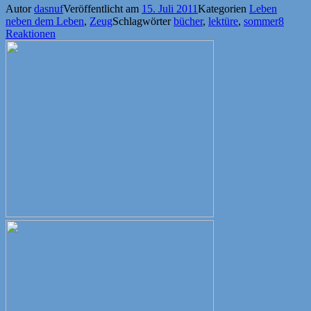
Autor
dasnuf
Veröffentlicht am
15. Juli 2011
Kategorien
Leben
neben dem Leben
,
Zeug
Schlagwörter
bücher
,
lektüre
,
sommer
8
Reaktionen