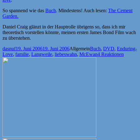
So spannend wie das
Buch
. Mindestens! Auch lesen:
The Cement
Garden.
Daniel Craig glänzt in der Hauptrolle übrigens so, dass ich mir
theoretisch vorstellen könnte, meinen ersten James Bond Film wach
zu überstehen.
Autor
Veröffentlicht
Kategorien
Schlagwörter
dasnuf
19. Juni 2006
19. Juni 2006
Allgemein
Buch
,
DVD
,
Enduring-
am
Love
,
familie
,
Langweile
,
liebeswahn
,
McEwan
4 Reaktionen