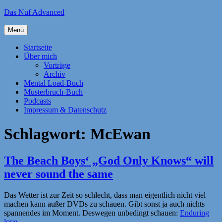
Zum
Das Nuf Advanced
Inhalt
springen
Menü
Startseite
Über mich
Vorträge
Archiv
Mental Load-Buch
Musterbruch-Buch
Podcasts
Impressum & Datenschutz
Schlagwort:
McEwan
The Beach Boys‘ „God Only Knows“ will
never sound the same
Das Wetter ist zur Zeit so schlecht, dass man eigentlich nicht viel
machen kann außer DVDs zu schauen. Gibt sonst ja auch nichts
spannendes im Moment. Deswegen unbedingt schauen:
Enduring
love
.