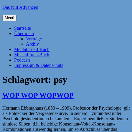
Zum
Das Nuf Advanced
Inhalt
springen
Menü
Startseite
Über mich
Vorträge
Archiv
Mental Load-Buch
Musterbruch-Buch
Podcasts
Impressum & Datenschutz
Schlagwort:
psy
WOP WOP WOPWOP
Hermann Ebbinghaus (1850 – 1909), Professor der Psychologie, gilt
als Entdecker der Vergessenskurve. In seinem – zumindest unter
PsychologiestudentInnen bekannten – Experiment ließ er Studenten
sinnlose Silben, d.h. beliebige Konsonant-Vokal-Konsonant-
Kombinationen auswendig lernen, um so Aufschluss über das