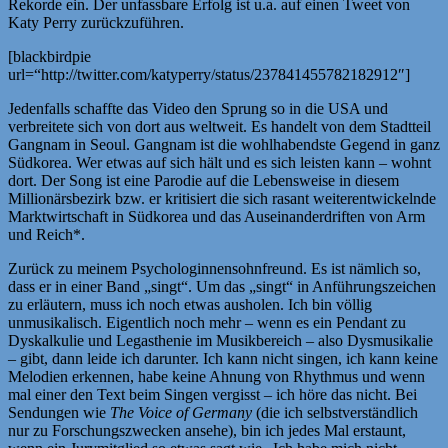
Rekorde ein. Der unfassbare Erfolg ist u.a. auf einen Tweet von
Katy Perry zurückzuführen.
[blackbirdpie
url=“http://twitter.com/katyperry/status/237841455782182912″]
Jedenfalls schaffte das Video den Sprung so in die USA und
verbreitete sich von dort aus weltweit. Es handelt von dem Stadtteil
Gangnam in Seoul. Gangnam ist die wohlhabendste Gegend in ganz
Südkorea. Wer etwas auf sich hält und es sich leisten kann – wohnt
dort. Der Song ist eine Parodie auf die Lebensweise in diesem
Millionärsbezirk bzw. er kritisiert die sich rasant weiterentwickelnde
Marktwirtschaft in Südkorea und das Auseinanderdriften von Arm
und Reich*.
Zurück zu meinem Psychologinnensohnfreund. Es ist nämlich so,
dass er in einer Band „singt“. Um das „singt“ in Anführungszeichen
zu erläutern, muss ich noch etwas ausholen. Ich bin völlig
unmusikalisch. Eigentlich noch mehr – wenn es ein Pendant zu
Dyskalkulie und Legasthenie im Musikbereich – also Dysmusikalie
– gibt, dann leide ich darunter. Ich kann nicht singen, ich kann keine
Melodien erkennen, habe keine Ahnung von Rhythmus und wenn
mal einer den Text beim Singen vergisst – ich höre das nicht. Bei
Sendungen wie
The Voice of Germany
(die ich selbstverständlich
nur zu Forschungszwecken ansehe), bin ich jedes Mal erstaunt,