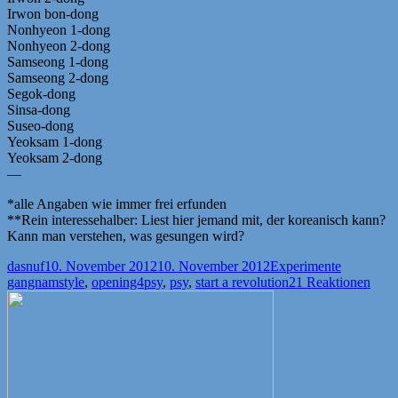
Irwon bon-dong
Nonhyeon 1-dong
Nonhyeon 2-dong
Samseong 1-dong
Samseong 2-dong
Segok-dong
Sinsa-dong
Suseo-dong
Yeoksam 1-dong
Yeoksam 2-dong
—
*alle Angaben wie immer frei erfunden
**Rein interessehalber: Liest hier jemand mit, der koreanisch kann?
Kann man verstehen, was gesungen wird?
Autor
Veröffentlicht
Kategorien
Schlagwör
dasnuf
10. November 2012
10. November 2012
Experimente
am
gangnamstyle
,
opening4psy
,
psy
,
start a revolution
21 Reaktionen