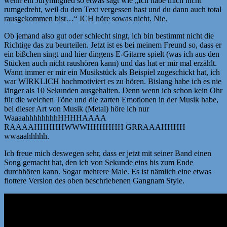
wenn ein Jurymitglied so etwas sagt wie „Ich habe mich nicht
rumgedreht, weil du den Text vergessen hast und du dann auch total
rausgekommen bist…“ ICH höre sowas nicht. Nie.
Ob jemand also gut oder schlecht singt, ich bin bestimmt nicht die
Richtige das zu beurteilen. Jetzt ist es bei meinem Freund so, dass er
ein bißchen singt und hier dingens E-Gitarre spielt (was ich aus den
Stücken auch nicht raushören kann) und das hat er mir mal erzählt.
Wann immer er mir ein Musikstück als Beispiel zugeschickt hat, ich
war WIRKLICH hochmotiviert es zu hören. Bislang habe ich es nie
länger als 10 Sekunden ausgehalten. Denn wenn ich schon kein Ohr
für die weichen Töne und die zarten Emotionen in der Musik habe,
bei dieser Art von Musik (Metal) höre ich nur
WaaaahhhhhhhhHHHHAAAA
RAAAAHHHHHWWWHHHHHH GRRAAAHHHH
wwaaahhhhh.
Ich freue mich deswegen sehr, dass er jetzt mit seiner Band einen
Song gemacht hat, den ich von Sekunde eins bis zum Ende
durchhören kann. Sogar mehrere Male. Es ist nämlich eine etwas
flottere Version des oben beschriebenen Gangnam Style.