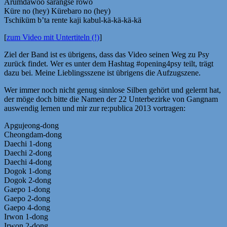
Arümdäwoo sarangse rowo
Küre no (hey) Kürebaro no (hey)
Tschiküm b’ta rente kaji kabul-kä-kä-kä-kä
[
zum Video mit Untertiteln (!)
]
Ziel der Band ist es übrigens, dass das Video seinen Weg zu Psy
zurück findet. Wer es unter dem Hashtag #opening4psy teilt, trägt
dazu bei. Meine Lieblingsszene ist übrigens die Aufzugszene.
Wer immer noch nicht genug sinnlose Silben gehört und gelernt hat,
der möge doch bitte die Namen der 22 Unterbezirke von Gangnam
auswendig lernen und mir zur re:publica 2013 vortragen:
Apgujeong-dong
Cheongdam-dong
Daechi 1-dong
Daechi 2-dong
Daechi 4-dong
Dogok 1-dong
Dogok 2-dong
Gaepo 1-dong
Gaepo 2-dong
Gaepo 4-dong
Irwon 1-dong
Irwon 2-dong