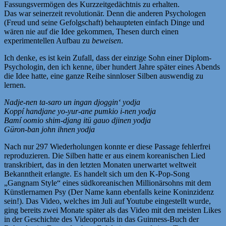
Fassungsvermögen des Kurzzeitgedächtnis zu erhalten.
Das war seinerzeit revolutionär. Denn die anderen Psychologen
(Freud und seine Gefolgschaft) behaupteten einfach Dinge und
wären nie auf die Idee gekommen, Thesen durch einen
experimentellen Aufbau zu
beweisen
.
Ich denke, es ist kein Zufall, dass der einzige Sohn einer Diplom-
Psychologin, den ich kenne, über hundert Jahre später eines Abends
die Idee hatte, eine ganze Reihe sinnloser Silben auswendig zu
lernen.
Nadje-nen ta-saro un ingan djoggin‘ yodja
Koppí handjane yo-yur-ane pumkio i-nen yodja
Bamí oomio shim-djang itü gauo djinen yodja
Güron-ban john ihnen yodja
Nach nur 297 Wiederholungen konnte er diese Passage fehlerfrei
reproduzieren. Die Silben hatte er aus einem koreanischen Lied
transkribiert, das in den letzten Monaten unerwartet weltweit
Bekanntheit erlangte. Es handelt sich um den K-Pop-Song
„Gangnam Style“ eines südkoreanischen Millionärsohns mit dem
Künstlernamen Psy (Der Name kann ebenfalls keine Koninzidenz
sein!). Das Video, welches im Juli auf Youtube eingestellt wurde,
ging bereits zwei Monate später als das Video mit den meisten Likes
in der Geschichte des Videoportals in das Guinness-Buch der