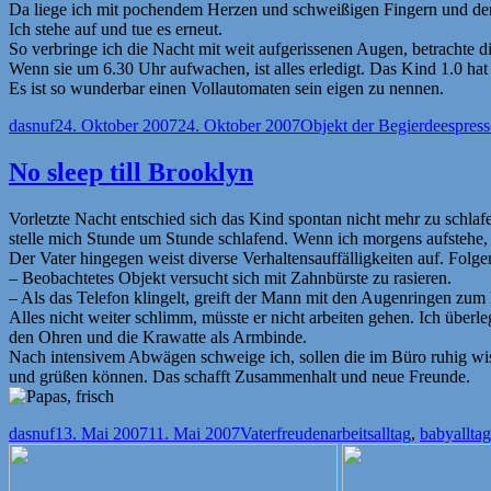
Da liege ich mit pochendem Herzen und schweißigen Fingern und denk
Ich stehe auf und tue es erneut.
So verbringe ich die Nacht mit weit aufgerissenen Augen, betrachte 
Wenn sie um 6.30 Uhr aufwachen, ist alles erledigt. Das Kind 1.0 hat
Es ist so wunderbar einen Vollautomaten sein eigen zu nennen.
Autor
Veröffentlicht
Kategorien
Schlag
dasnuf
24. Oktober 2007
24. Oktober 2007
Objekt der Begierde
espres
am
No sleep till Brooklyn
Vorletzte Nacht entschied sich das Kind spontan nicht mehr zu schlaf
stelle mich Stunde um Stunde schlafend. Wenn ich morgens aufstehe, f
Der Vater hingegen weist diverse Verhaltensauffälligkeiten auf. Folge
– Beobachtetes Objekt versucht sich mit Zahnbürste zu rasieren.
– Als das Telefon klingelt, greift der Mann mit den Augenringen zum 
Alles nicht weiter schlimm, müsste er nicht arbeiten gehen. Ich überl
den Ohren und die Krawatte als Armbinde.
Nach intensivem Abwägen schweige ich, sollen die im Büro ruhig wiss
und grüßen können. Das schafft Zusammenhalt und neue Freunde.
Autor
Veröffentlicht
Kategorien
Schlagwörter
dasnuf
13. Mai 2007
11. Mai 2007
Vaterfreuden
arbeitsalltag
,
babyalltag
am