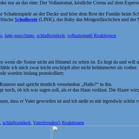
e nur an das eine: Der Vollautomat, köstliche Crema auf dem Espresso
die Schattenspiele an der Decke und höre dem Rest der Familie beim Sch
 frische
Schulbrote
(LINK), das Baby das Morgenfläschchen und der M
wörter
so
,
latte-macchiato
,
schlaflosigkeit
,
vollautomat
6 Reaktionen
en wenn die Sonne nicht am Himmel zu sehen ist. Es liegt da und will un
ühle ich mich zwar leicht erschöpft aber nicht belämmerter als vorher.
nde wurden bislang protokolliert:
Rasierer und spricht deutlich vernehmbar „Hallo?“ in ihn.
ege noch, ob ich was sagen soll, als er das Haus verlässt. Die Haare wir
en, dass er Vater geworden ist und ich stelle es mir irgendwie schön 
,
schlaflosigkeit
,
Vaterfreuden
5 Reaktionen