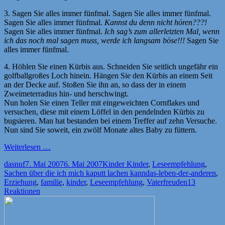
3. Sagen Sie alles immer fünfmal. Sagen Sie alles immer fünfmal.
Sagen Sie alles immer fünfmal.
Kannst du denn nicht hören???!
Sagen Sie alles immer fünfmal.
Ich sag’s zum allerletzten Mal, wenn
ich das noch mal sagen muss, werde ich langsam böse!!!
Sagen Sie
alles immer fünfmal.
4. Höhlen Sie einen Kürbis aus. Schneiden Sie seitlich ungefähr ein
golfballgroßes Loch hinein. Hängen Sie den Kürbis an einem Seit
an der Decke auf. Stoßen Sie ihn an, so dass der in einem
Zweimeterradius hin- und herschwingt.
Nun holen Sie einen Teller mit eingeweichten Cornflakes und
versuchen, diese mit einem Löffel in den pendelnden Kürbis zu
bugsieren. Man hat bestanden bei einem Treffer auf zehn Versuche.
Nun sind Sie soweit, ein zwölf Monate altes Baby zu füttern.
Weiterlesen …
Autor
Veröffentlicht
Kategorien
dasnuf
7. Mai 2007
6. Mai 2007
Kinder Kinder
,
Leseempfehlung
,
am
Schlagwörter
Sachen über die ich mich kaputt lachen kann
das-leben-der-anderen
,
Erziehung
,
familie
,
kinder
,
Leseempfehlung
,
Vaterfreuden
13
Reaktionen