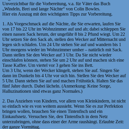
Unverzichtbar für die Vorbereitung, v.a. für Väter das Buch
„Windeln, Brei und lange Nächte“ von Colin Bowles.
Hier ein Auszug mit den wichtigsten Tipps zur Vorbereitung.
1. Als Vorgeschmack auf die Nächte, die Sie erwarten, laufen Sie
von 17 bis 22 Uhr im Wohnzimmer auf und ab; dabei schleppen Sie
einen nassen Sack herum, der ungefähr 8 bis 2 Pfund wiegt. Um 22
Uhr setzen Sie den Sack ab, stellen den Wecker auf Mitternacht und
legen sich schlafen. Um 24 Uhr stehen Sie auf und wandern bis 1
Uhr morgens wieder im Wohnzimmer umher – natürlich mit Sack.
Dann stellen Sie den Wecker auf 3 Uhr. Da Sie nicht wieder
einschlafen können, stehen Sie um 2 Uhr auf und machen sich eine
Tasse Kaffee. Um viertel vor 3 gehen Sie ins Bett.
Um 3 Uhr, wenn der Wecker klingelt, stehen Sie auf. Singen Sie
dann im Dunkeln bis 4 Uhr vor sich hin. Stellen Sie den Wecker auf
5 Uhr. Dann stehen Sie auf und machen Frühstück. Halten Sie das
fünf Jahre durch. Dabei lächeln. (Anmerkung: Keine Sorge,
Halluzinationen sind etwas ganz Normales.)
2. Das Anziehen von Kindern, vor allem von Kleinkindern, ist nicht
so einfach wie es von weitem aussieht. Wenn Sie es zur Perfektion
bringen wollen, brauchen Sie einen Tintenfisch und ein
Einkaufsnetz. Versuchen Sie, den Tintenfisch in dem Netz
unterzubringen, ohne dass einer der Arme raushängt. Erlaubte Zeit:
der ganze Vormittag.