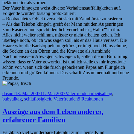
belämmerter als vorher.
Der Vater hingegen weist diverse Verhaltensauffälligkeiten auf.
Folgende wurden bislang protokolliert:
– Beobachtetes Objekt versucht sich mit Zahnbürste zu rasieren.
– Als das Telefon klingelt, greift der Mann mit den Augenringen
zum Rasierer und spricht deutlich vernehmbar „Hallo?“ in ihn.
Alles nicht weiter schlimm, müsste er nicht arbeiten gehen. Ich
überlege noch, ob ich was sagen soll, als er das Haus verlässt. Die
Haare wirr, die Bartstoppeln ungekürzt, er trägt noch Hausschuhe,
die Socken an den Ohren und die Krawatte als Armbinde.
Nach intensivem Abwägen schweige ich, sollen die im Büro ruhig
wissen, dass er Vater geworden ist und ich stelle es mir irgendwie
schön vor, wenn sich die frisch gebackenen Papas am Flur gleich
erkennen und grüßen können. Das schafft Zusammenhalt und neue
Freunde.
Autor
Veröffentlicht
Kategorien
Schlagwörter
dasnuf
13. Mai 2007
11. Mai 2007
Vaterfreuden
arbeitsalltag
,
am
babyalltag
,
schlaflosigkeit
,
Vaterfreuden
5 Reaktionen
Auszüge aus dem Leben anderer,
erfahrener Familien
Es gibt so viel wunderbare Literatur zum Thema Kind.