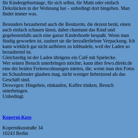
für Kindergeburtstage, für sich selbst, für Mutti oder einfach
Dekolücken in der Wohnung hat – unbedingt dort hingehen. Man
findet immer was.
Besonders bezaubernd auch die Besitzerin, die dezent berät, einen
auch einfach schauen lässst, dabei charmant das Kind und
gegebenenfalls auch eine ganze Kinderhorde bespaßt. Wenn man
fündig geworden ist, zaubert sie die herzallerliebste Verpackung. Ich
kann wirklich gar nicht aufhören zu lobhudeln, weil der Laden so
bezaubernd ist.
Gleichzeitig ist der Laden übrigens ein Café mit Spielecke.
Wer seinen Besuch unterbringen möchte, kann über fewo.direkt.de
eine der beiden Ferienwohnungen mieten, die, wenn man den Fotos
im Schaufenster glauben mag, nicht weniger liebreizend als das
Geschäft sind.
Deswegen: Hingehen, einkaufen, Kaffee trinken, Besuch
unterbringen.
Unbedingt.
Koperni-Kuss
Kopernikusstraße 34
10243 Berlin