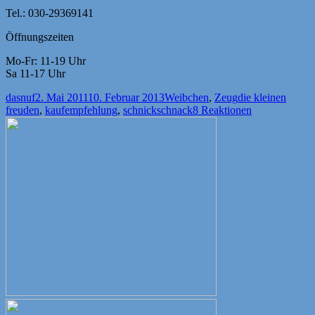
Tel.: 030-29369141
Öffnungszeiten
Mo-Fr: 11-19 Uhr
Sa 11-17 Uhr
Autor
Veröffentlicht
Kategorien
Schlagwörter
dasnuf
2. Mai 2011
10. Februar 2013
Weibchen
,
Zeug
die kleinen
am
freuden
,
kaufempfehlung
,
schnickschnack
8 Reaktionen