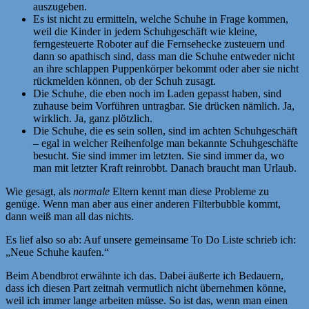
auszugeben.
Es ist nicht zu ermitteln, welche Schuhe in Frage kommen,
weil die Kinder in jedem Schuhgeschäft wie kleine,
ferngesteuerte Roboter auf die Fernsehecke zusteuern und
dann so apathisch sind, dass man die Schuhe entweder nicht
an ihre schlappen Puppenkörper bekommt oder aber sie nicht
rückmelden können, ob der Schuh zusagt.
Die Schuhe, die eben noch im Laden gepasst haben, sind
zuhause beim Vorführen untragbar. Sie drücken nämlich. Ja,
wirklich. Ja, ganz plötzlich.
Die Schuhe, die es sein sollen, sind im achten Schuhgeschäft
– egal in welcher Reihenfolge man bekannte Schuhgeschäfte
besucht. Sie sind immer im letzten. Sie sind immer da, wo
man mit letzter Kraft reinrobbt. Danach braucht man Urlaub.
Wie gesagt, als
normale
Eltern kennt man diese Probleme zu
genüge. Wenn man aber aus einer anderen Filterbubble kommt,
dann weiß man all das nichts.
Es lief also so ab: Auf unsere gemeinsame To Do Liste schrieb ich:
„Neue Schuhe kaufen.“
Beim Abendbrot erwähnte ich das. Dabei äußerte ich Bedauern,
dass ich diesen Part zeitnah vermutlich nicht übernehmen könne,
weil ich immer lange arbeiten müsse. So ist das, wenn man einen