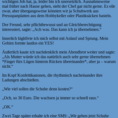
wichtigen Job hat, ja, leider bin ich unersetzlich. Ausnahmsweise
mal früher nach Hause gehen, sieht der Chef gar nicht gerne. Es eile
zwar, aber übergangsweise könnten wir ja Schuhwerk aus
Pressspanplatten aus dem Hobbykeller oder Plastiksäcken basteln.
Der Freund, sehr pflichtbewusst und an Gleichberechtigung
interessiert, sagte: „Ach was. Das kann ich ja übernehmen.“
Innerlich highfivte ich mich selbst mit Anlauf und Sprung. Mein
Gehirn formte lautlos ein YES!
Äußerlich kaute ich nachdenklich mein Abendbrot weiter und sagte:
„Als Mutter würde ich das natürlich auch sehr gerne übernehmen
*Finger fürs Lügen hinterm Rücken übereinander*, aber ja – warum
nicht.“
Im Kopf Konfettikanonen, die rhythmisch nacheinander ihre
Ladungen abschießen.
„Wie viel sollen die Schuhe denn kosten?“
„Och, so 30 Euro. Die wachsen ja immer so schnell raus.“
„OK.“
Zwei Tage später erhalte ich eine SMS: „Wir gehen jetzt Schuhe