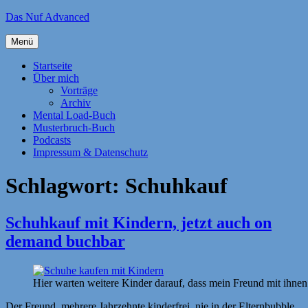
Zum
Das Nuf Advanced
Inhalt
springen
Menü
Startseite
Über mich
Vorträge
Archiv
Mental Load-Buch
Musterbruch-Buch
Podcasts
Impressum & Datenschutz
Schlagwort:
Schuhkauf
Schuhkauf mit Kindern, jetzt auch on
demand buchbar
Hier warten weitere Kinder darauf, dass mein Freund mit ihne
Der Freund, mehrere Jahrzehnte kinderfrei, nie in der Elternbubble