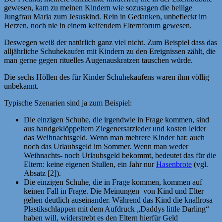
gewesen, kam zu meinen Kindern wie sozusagen die heilige
Jungfrau Maria zum Jesuskind. Rein in Gedanken, unbefleckt im
Herzen, noch nie in einem keifendem Elternforum gewesen.
Deswegen weiß der natürlich ganz viel nicht. Zum Beispiel dass das
alljährliche Schuhekaufen mit Kindern zu den Ereignissen zählt, die
man gerne gegen rituelles Augenauskratzen tauschen würde.
Die sechs Höllen des für Kinder Schuhekaufens waren ihm völlig
unbekannt.
Typische Szenarien sind ja zum Beispiel:
Die einzigen Schuhe, die irgendwie in Frage kommen, sind
aus handgeklöppeltem Ziegenersatzleder und kosten leider
das Weihnachtsgeld. Wenn man mehrere Kinder hat: auch
noch das Urlaubsgeld im Sommer. Wenn man weder
Weihnachts- noch Urlaubsgeld bekommt, bedeutet das für die
Eltern: keine eigenen Stullen, ein Jahr nur
Hasenbrote
(vgl.
Absatz [2]).
Die einzigen Schuhe, die in Frage kommen, kommen auf
keinen Fall in Frage. Die Meinungen von Kind und Elter
gehen deutlich auseinander. Während das Kind die knallrosa
Plastikschlappen mit dem Aufdruck „Daddys little Darling“
haben will, widerstrebt es den Eltern hierfür Geld