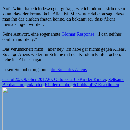
Auf Twitter habe ich deswegen gefragt, wie ich mir nun sicher sein
kann, dass der Freund kein Alien ist. Mir wurde dabei gesagt, dass
man ihn das einfach fragen könne, da bekannt sei, dass Aliens
niemals lügen würden.
Seine Antwort, eine sogenannte
Glomar Response
: „I can neither
confirm nor deny.“
Das verunsichert mich – aber hey, ich habe gar nichts gegen Aliens.
Solange Aliens weiterhin Schuhe mit den Kindern kaufen gehen,
liebe ich Aliens sogar.
Lesen Sie unbedingt auch
die Sicht des Aliens
.
Autor
Veröffentlicht
Kategorien
dasnuf
20. Oktober 2017
20. Oktober 2017
Kinder Kinder
,
Seltsame
am
Schlagwörter
Beobachtungen
kinder
,
Kinderschuhe
,
Schuhkauf
97 Reaktionen