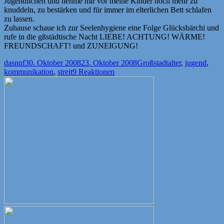
Jugendlichen und nehme mir vor meine Kinder noch mehr zu
knuddeln, zu bestärken und für immer im elterlichen Bett schlafen
zu lassen.
Zuhause schaue ich zur Seelenhygiene eine Folge Glücksbärchi und
rufe in die gßstädtische Nacht LIEBE! ACHTUNG! WÄRME!
FREUNDSCHAFT! und ZUNEIGUNG!
Autor
Veröffentlicht
Kategorien
Schlagwörter
dasnuf
30. Oktober 2008
23. Oktober 2008
Großstadt
alter
,
jugend
,
am
kommunikation
,
streit
9 Reaktionen