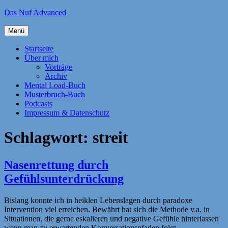
Zum
Das Nuf Advanced
Inhalt
springen
Menü
Startseite
Über mich
Vorträge
Archiv
Mental Load-Buch
Musterbruch-Buch
Podcasts
Impressum & Datenschutz
Schlagwort:
streit
Nasenrettung durch
Gefühlsunterdrückung
Bislang konnte ich in heiklen Lebenslagen durch paradoxe
Intervention viel erreichen. Bewährt hat sich die Methode v.a. in
Situationen, die gerne eskalieren und negative Gefühle hinterlassen
wenn man zu erwartenden Konversationspfaden folgt.