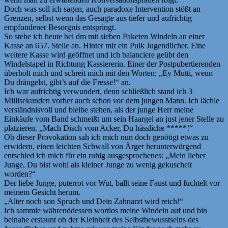
Doch was soll ich sagen, auch paradoxe Intervention stößt an
Grenzen, selbst wenn das Gesagte aus tiefer und aufrichtig
empfundener Besorgnis entspringt.
So stehe ich heute bei dm mit sieben Paketen Windeln an einer
Kasse an 657. Stelle an. Hinter mir ein Pulk Jugendlicher. Eine
weitere Kasse wird geöffnet und ich balanciere geübt den
Windelstapel in Richtung Kassiererin. Einer der Postpubertierenden
überholt mich und schreit mich mit den Worten: „Ey Mutti, wenn
Du drängelst, gibt’s auf die Fresse!“ an.
Ich war aufrichtig verwundert, denn schließlich stand ich 3
Millisekunden vorher auch schon
vor
dem jungen Mann. Ich lächle
verständnisvoll und bleibe stehen, als der junge Herr meine
Einkäufe vom Band schmeißt um sein Haargel an just jener Stelle zu
platzieren. „Mach Disch vom Acker, Du hässliche *****!“
Ob dieser Provokation sah ich mich nun doch genötigt etwas zu
erwidern, einen leichten Schwall von Ärger herunterwürgend
entschied ich mich für ein ruhig ausgesprochenes: „Mein lieber
Junge, Du bist wohl als kleiner Junge zu wenig gekuschelt
worden?“
Der liebe Junge, puterrot vor Wut, ballt seine Faust und fuchtelt vor
meinem Gesicht herum.
„Alter noch son Spruch und Dein Zahnarzt wird reich!“
Ich sammle währenddessen wortlos meine Windeln auf und bin
beinahe erstaunt ob der Kleinheit des Selbstbewusstseins des