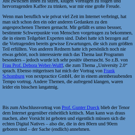
Just zwischen ihnen zu sitzen, klugen Vorträgen zu folgen und
hervorragenden Kaffee zu trinken, war mir eine große Freude.
Wenn man beruflich wie privat viel Zeit im Internet verbringt, hat
man sich schon den ein oder anderen Gedanken zu den
angesprochenen Themen gemacht. Mir gefällt es umso bessser,
bestimmte Schwerpunkte von Menschen vorgetragen zu bekommen,
die in einem Teilgebiet Experten sind. Dabei hatte ich bezogen auf
die Vortragenden bereits gewisse Erwartungen, die sich zum größten
Teil erfüllten. Von anderen Rednern hatte ich persönlich noch nie
etwas gehört, noch interessierte mich das Thema laut Programm
besonders – jedoch wurde ich sehr positiv überrascht. So z.B. von
Frau Prof. Debora Weber-Wulff
, die zum Thema „University 2.0“
sprach. Ebenso mitgerissen hat mich der Vortrag von
Frank
Schomburg
von nextpractice GmbH, der in einem atemberaubenden
Tempo vortrug. Andere Themen, die aufregend klangen, waren
leider ein bisschen langatmig.
Bis zum Abschlussvortrag von
Prof. Gunter Dueck
blieb der Tenor
dem Internet gegenüber einheitlich kritisch. Man kann was draus
machen, aber Vorsicht ist geboten und eigentlich müssen sich die
echten Digital Natives – also die, die in den 80ern und 90ern
geboren sind – der Sache (endlich) annehmen.