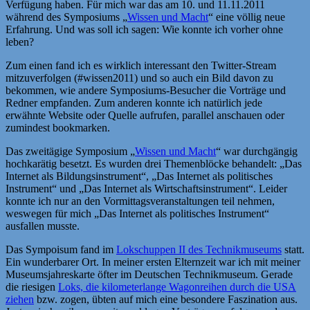
Verfügung haben. Für mich war das am 10. und 11.11.2011
während des Symposiums „
Wissen und Macht
“ eine völlig neue
Erfahrung. Und was soll ich sagen: Wie konnte ich vorher ohne
leben?
Zum einen fand ich es wirklich interessant den Twitter-Stream
mitzuverfolgen (#wissen2011) und so auch ein Bild davon zu
bekommen, wie andere Symposiums-Besucher die Vorträge und
Redner empfanden. Zum anderen konnte ich natürlich jede
erwähnte Website oder Quelle aufrufen, parallel anschauen oder
zumindest bookmarken.
Das zweitägige Symposium „
Wissen und Macht
“ war durchgängig
hochkarätig besetzt. Es wurden drei Themenblöcke behandelt: „Das
Internet als Bildungsinstrument“, „Das Internet als politisches
Instrument“ und „Das Internet als Wirtschaftsinstrument“. Leider
konnte ich nur an den Vormittagsveranstaltungen teil nehmen,
weswegen für mich „Das Internet als politisches Instrument“
ausfallen musste.
Das Sympoisum fand im
Lokschuppen II des Technikmuseums
statt.
Ein wunderbarer Ort. In meiner ersten Elternzeit war ich mit meiner
Museumsjahreskarte öfter im Deutschen Technikmuseum. Gerade
die riesigen
Loks, die kilometerlange Wagonreihen durch die USA
ziehen
bzw. zogen, übten auf mich eine besondere Faszination aus.