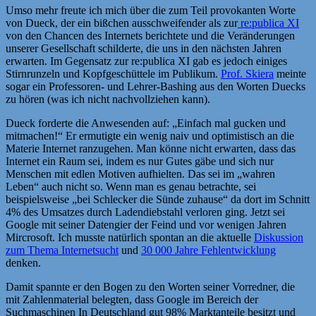
Umso mehr freute ich mich über die zum Teil provokanten Worte
von Dueck, der ein bißchen ausschweifender als zur
re:publica XI
von den Chancen des Internets berichtete und die Veränderungen
unserer Gesellschaft schilderte, die uns in den nächsten Jahren
erwarten. Im Gegensatz zur re:publica XI gab es jedoch einiges
Stirnrunzeln und Kopfgeschüttele im Publikum.
Prof. Skiera
meinte
sogar ein Professoren- und Lehrer-Bashing aus den Worten Duecks
zu hören (was ich nicht nachvollziehen kann).
Dueck forderte die Anwesenden auf: „Einfach mal gucken und
mitmachen!“ Er ermutigte ein wenig naiv und optimistisch an die
Materie Internet ranzugehen. Man könne nicht erwarten, dass das
Internet ein Raum sei, indem es nur Gutes gäbe und sich nur
Menschen mit edlen Motiven aufhielten. Das sei im „wahren
Leben“ auch nicht so. Wenn man es genau betrachte, sei
beispielsweise „bei Schlecker die Sünde zuhause“ da dort im Schnitt
4% des Umsatzes durch Ladendiebstahl verloren ging. Jetzt sei
Google mit seiner Datengier der Feind und vor wenigen Jahren
Mircrosoft. Ich musste natürlich spontan an die aktuelle
Diskussion
zum Thema Internetsucht
und
30 000 Jahre Fehlentwicklung
denken.
Damit spannte er den Bogen zu den Worten seiner Vorredner, die
mit Zahlenmaterial belegten, dass Google im Bereich der
Suchmaschinen In Deutschland gut 98% Marktanteile besitzt und