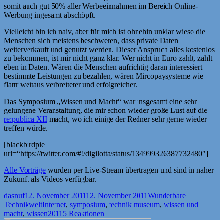
somit auch gut 50% aller Werbeeinnahmen im Bereich Online-
Werbung ingesamt abschöpft.
Vielleicht bin ich naiv, aber für mich ist ohnehin unklar wieso die
Menschen sich meistens beschweren, dass private Daten
weiterverkauft und genutzt werden. Dieser Anspruch alles kostenlos
zu bekommen, ist mir nicht ganz klar. Wer nicht in Euro zahlt, zahlt
eben in Daten. Wären die Menschen aufrichtig daran interessiert
bestimmte Leistungen zu bezahlen, wären Mircopaysysteme wie
flattr weitaus verbreiteter und erfolgreicher.
Das Symposium „Wissen und Macht“ war insgesamt eine sehr
gelungene Veranstaltung, die mir schon wieder große Lust auf die
re:publica XII
macht, wo ich einige der Redner sehr gerne wieder
treffen würde.
[blackbirdpie
url=“https://twitter.com/#!/digilotta/status/134999326387732480″]
Alle Vorträge
wurden per Live-Stream übertragen und sind in naher
Zukunft als Videos verfügbar.
Autor
Veröffentlicht
Kategorien
dasnuf
12. November 2011
12. November 2011
Wunderbare
am
Schlagwörter
Technikwelt
Internet
,
symposium
,
technik museum
,
wissen und
macht
,
wissen2011
5 Reaktionen