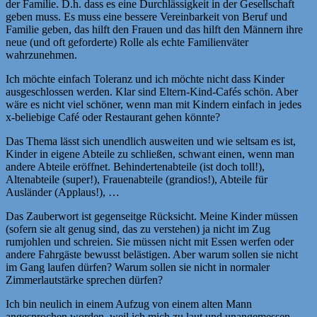
der Familie. D.h. dass es eine Durchlässigkeit in der Gesellschaft
geben muss. Es muss eine bessere Vereinbarkeit von Beruf und
Familie geben, das hilft den Frauen und das hilft den Männern ihre
neue (und oft geforderte) Rolle als echte Familienväter
wahrzunehmen.
Ich möchte einfach Toleranz und ich möchte nicht dass Kinder
ausgeschlossen werden. Klar sind Eltern-Kind-Cafés schön. Aber
wäre es nicht viel schöner, wenn man mit Kindern einfach in jedes
x-beliebige Café oder Restaurant gehen könnte?
Das Thema lässt sich unendlich ausweiten und wie seltsam es ist,
Kinder in eigene Abteile zu schließen, schwant einen, wenn man
andere Abteile eröffnet. Behindertenabteile (ist doch toll!),
Altenabteile (super!), Frauenabteile (grandios!), Abteile für
Ausländer (Applaus!), …
Das Zauberwort ist gegenseitge Rücksicht. Meine Kinder müssen
(sofern sie alt genug sind, das zu verstehen) ja nicht im Zug
rumjohlen und schreien. Sie müssen nicht mit Essen werfen oder
andere Fahrgäste bewusst belästigen. Aber warum sollen sie nicht
im Gang laufen dürfen? Warum sollen sie nicht in normaler
Zimmerlautstärke sprechen dürfen?
Ich bin neulich in einem Aufzug von einem alten Mann
angesprochen worden, weil ich mich zu laut und unangemessen