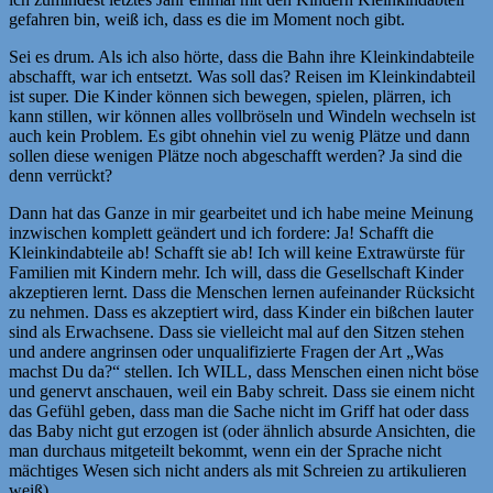
gefahren bin, weiß ich, dass es die im Moment noch gibt.
Sei es drum. Als ich also hörte, dass die Bahn ihre Kleinkindabteile
abschafft, war ich entsetzt. Was soll das? Reisen im Kleinkindabteil
ist super. Die Kinder können sich bewegen, spielen, plärren, ich
kann stillen, wir können alles vollbröseln und Windeln wechseln ist
auch kein Problem. Es gibt ohnehin viel zu wenig Plätze und dann
sollen diese wenigen Plätze noch abgeschafft werden? Ja sind die
denn verrückt?
Dann hat das Ganze in mir gearbeitet und ich habe meine Meinung
inzwischen komplett geändert und ich fordere: Ja! Schafft die
Kleinkindabteile ab! Schafft sie ab! Ich will keine Extrawürste für
Familien mit Kindern mehr. Ich will, dass die Gesellschaft Kinder
akzeptieren lernt. Dass die Menschen lernen aufeinander Rücksicht
zu nehmen. Dass es akzeptiert wird, dass Kinder ein bißchen lauter
sind als Erwachsene. Dass sie vielleicht mal auf den Sitzen stehen
und andere angrinsen oder unqualifizierte Fragen der Art „Was
machst Du da?“ stellen. Ich WILL, dass Menschen einen nicht böse
und genervt anschauen, weil ein Baby schreit. Dass sie einem nicht
das Gefühl geben, dass man die Sache nicht im Griff hat oder dass
das Baby nicht gut erzogen ist (oder ähnlich absurde Ansichten, die
man durchaus mitgeteilt bekommt, wenn ein der Sprache nicht
mächtiges Wesen sich nicht anders als mit Schreien zu artikulieren
weiß).