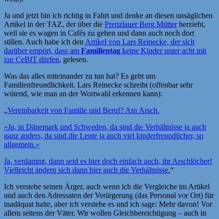
Ja und jetzt bin ich richtig in Fahrt und denke an diesen unsäglichen
Artikel in der TAZ, der über die
Prenzlauer Berg Mütter
herzieht,
weil sie es wagen in Cafés zu gehen und dann auch noch dort
stillen. Auch habe ich den
Artikel von Lars Reinecke, der sich
darüber empört, dass am
Familientag
keine Kinder unter acht mit
zur CeBIT dürfen
, gelesen.
Was das alles miteinander zu tun hat? Es geht um
Familienfreundlichkeit. Lars Reinecke schreibt (offenbar sehr
wütend, wie man an der Wortwahl erkennen kann):
„
Vereinbarkeit von Familie und Beruf? Am Arsch.
»Ja, in Dänemark und Schweden, da sind die Verhältnisse ja auch
ganz anders, da sind die Leute ja auch viel kinderfreundlicher, so
allgemein.«
Ja, verdammt, dann seid es hier doch einfach auch, ihr Arschlöcher!
Vielleicht ändern sich dann hier auch die Verhältnisse.
“
Ich verstehe seinen Ärger, auch wenn ich die Vergleiche im Artikel
und auch den Adressaten der Verärgerung (das Personal vor Ort) für
inadäquat halte, aber ich verstehe es und ich sage: Mehr davon! Vor
allem seitens der Väter. Wir wollen Gleichbereichtigung – auch in