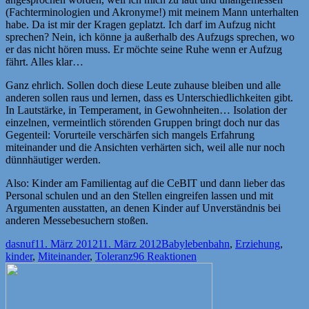
(Fachterminologien und Akronyme!) mit meinem Mann unterhalten
habe. Da ist mir der Kragen geplatzt. Ich darf im Aufzug nicht
sprechen? Nein, ich könne ja außerhalb des Aufzugs sprechen, wo
er das nicht hören muss. Er möchte seine Ruhe wenn er Aufzug
fährt. Alles klar…
Ganz ehrlich. Sollen doch diese Leute zuhause bleiben und alle
anderen sollen raus und lernen, dass es Unterschiedlichkeiten gibt.
In Lautstärke, in Temperament, in Gewohnheiten… Isolation der
einzelnen, vermeintlich störenden Gruppen bringt doch nur das
Gegenteil: Vorurteile verschärfen sich mangels Erfahrung
miteinander und die Ansichten verhärten sich, weil alle nur noch
dünnhäutiger werden.
Also: Kinder am Familientag auf die CeBIT und dann lieber das
Personal schulen und an den Stellen eingreifen lassen und mit
Argumenten ausstatten, an denen Kinder auf Unverständnis bei
anderen Messebesuchern stoßen.
Autor
Veröffentlicht
Kategorien
Schlagwörter
dasnuf
11. März 2012
11. März 2012
Babyleben
bahn
,
Erziehung
,
am
kinder
,
Miteinander
,
Toleranz
96 Reaktionen