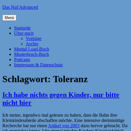
Zum
Das Nuf Advanced
Inhalt
springen
Menü
Startseite
Über mich
Vorträge
Archiv
Mental Load-Buch
Musterbruch-Buch
Podcasts
Impressum & Datenschutz
Schlagwort:
Toleranz
Ich habe nichts gegen Kinder, nur bitte
nicht hier
Ich meine, irgendwo mal gelesen zu haben, dass die Bahn ihre
Kleinkinderabteile abschaffen möchte. Eine intensive dreiminütige
Recherche hat nur einen
Artikel von 2003
dazu hervor gebracht. Da
ich zumindest letztes Jahr einmal mit den Kindern Kleinkindabteil