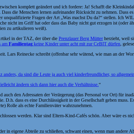
schen komplett geändert und ich fordere: Ja! Schafft die Kleinkindabte
nt. Dass die Menschen lernen aufeinander Rücksicht zu nehmen. Dass es 
der unqualifizierte Fragen der Art „Was machst Du da?“ stellen. Ich W
che nicht im Griff hat oder dass das Baby nicht gut erzogen ist (oder
en zu artikulieren weiß).
Artikel in der TAZ, der über die
Prenzlauer Berg Mütter
herzieht, weil s
ss am
Familientag
keine Kinder unter acht mit zur CeBIT dürfen
, geles
keit. Lars Reinecke schreibt (offenbar sehr wütend, wie man an der Wo
anders, da sind die Leute ja auch viel kinderfreundlicher, so allgemei
elleicht ändern sich dann hier auch die Verhältnisse.
“
nd auch den Adressaten der Verärgerung (das Personal vor Ort) für inadä
ie. D.h. dass es eine Durchlässigkeit in der Gesellschaft geben muss. 
erte) Rolle als echte Familienväter wahrzunehmen.
chlossen werden. Klar sind Eltern-Kind-Cafés schön. Aber wäre es nich
r in eigene Abteile zu schließen, schwant einen, wenn man andere Abteil