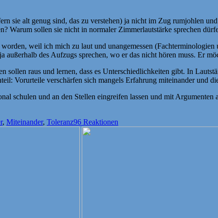
n sie alt genug sind, das zu verstehen) ja nicht im Zug rumjohlen und
en? Warum sollen sie nicht in normaler Zimmerlautstärke sprechen dürf
 worden, weil ich mich zu laut und unangemessen (Fachterminologien 
 ja außerhalb des Aufzugs sprechen, wo er das nicht hören muss. Er m
en sollen raus und lernen, dass es Unterschiedlichkeiten gibt. In Laut
eil: Vorurteile verschärfen sich mangels Erfahrung miteinander und di
nal schulen und an den Stellen eingreifen lassen und mit Argumenten a
r
,
Miteinander
,
Toleranz
96 Reaktionen