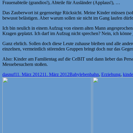
Frauenabteile (grandios!), Abteile für Ausländer (Applaus!), …
Das Zauberwort ist gegenseitge Rücksicht. Meine Kinder müssen (sofer
bewusst belästigen. Aber warum sollen sie nicht im Gang laufen dürf
Ich bin neulich in einem Aufzug von einem alten Mann angesprochen
Kragen geplatzt. Ich darf im Aufzug nicht sprechen? Nein, ich könne
Ganz ehrlich. Sollen doch diese Leute zuhause bleiben und alle ander
einzelnen, vermeintlich störenden Gruppen bringt doch nur das Gegent
Also: Kinder am Familientag auf die CeBIT und dann lieber das Perso
Messebesuchern stoßen.
Autor
Veröffentlicht
Kategorien
Schlagwörter
dasnuf
11. März 2012
11. März 2012
Babyleben
bahn
,
Erziehung
,
kinde
am