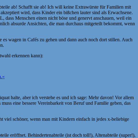
ile ab! Schafft sie ab! Ich will keine Extrawürste für Familien mit
akzeptiert wird, dass Kinder ein bißchen lauter sind als Erwachsene.
ILL, dass Menschen einen nicht böse und genervt anschauen, weil ein
 ähnlich absurde Ansichten, die man durchaus mitgeteilt bekommt, wenn
ie es wagen in Cafés zu gehen und dann auch noch dort stillen. Auch
en.
rtwahl erkennen kann):
n.«
quat halte, aber ich verstehe es und ich sage: Mehr davon! Vor allem
Es muss eine bessere Vereinbarkeit von Beruf und Familie geben, das
t viel schöner, wenn man mit Kindern einfach in jedes x-beliebige
e eröffnet. Behindertenabteile (ist doch toll!), Altenabteile (super!),