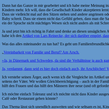
Dann hat das Ganze in mir gearbeitet und ich habe meine Meinung inzwi
Kindern mehr. Ich will, dass die Gesellschaft Kinder akzeptieren ler
Dass sie vielleicht mal auf den Sitzen stehen und andere angrinsen o
Baby schreit. Dass sie einem nicht das Gefühl geben, dass man die Sa
ein der Sprache nicht mächtiges Wesen sich nicht anders als mit Schrei
Ja und jetzt bin ich richtig in Fahrt und denke an diesen unsäglichen 
habe ich den
Artikel von Lars Reinecke, der sich darüber empört, da
Was das alles miteinander zu tun hat? Es geht um Familienfreundlich
„
Vereinbarkeit von Familie und Beruf? Am Arsch.
»Ja, in Dänemark und Schweden, da sind die Verhältnisse ja auch ganz 
Ja, verdammt, dann seid es hier doch einfach auch, ihr Arschlöcher! Vi
Ich verstehe seinen Ärger, auch wenn ich die Vergleiche im Artikel u
seitens der Väter. Wir wollen Gleichbereichtigung – auch in der Famil
hilft den Frauen und das hilft den Männern ihre neue (und oft geford
Ich möchte einfach Toleranz und ich möchte nicht dass Kinder ausges
Café oder Restaurant gehen könnte?
Das Thema lässt sich unendlich ausweiten und wie seltsam es ist, Kinde