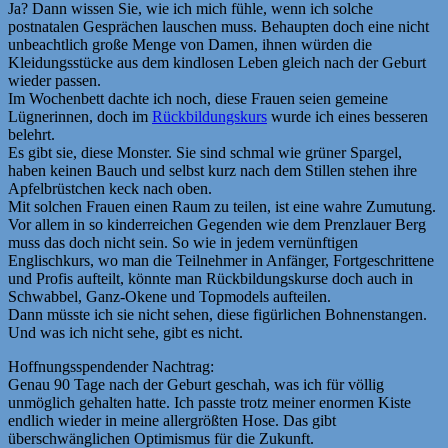
Ja? Dann wissen Sie, wie ich mich fühle, wenn ich solche
postnatalen Gesprächen lauschen muss. Behaupten doch eine nicht
unbeachtlich große Menge von Damen, ihnen würden die
Kleidungsstücke aus dem kindlosen Leben gleich nach der Geburt
wieder passen.
Im Wochenbett dachte ich noch, diese Frauen seien gemeine
Lügnerinnen, doch im
Rückbildungskurs
wurde ich eines besseren
belehrt.
Es gibt sie, diese Monster. Sie sind schmal wie grüner Spargel,
haben keinen Bauch und selbst kurz nach dem Stillen stehen ihre
Apfelbrüstchen keck nach oben.
Mit solchen Frauen einen Raum zu teilen, ist eine wahre Zumutung.
Vor allem in so kinderreichen Gegenden wie dem Prenzlauer Berg
muss das doch nicht sein. So wie in jedem vernünftigen
Englischkurs, wo man die Teilnehmer in Anfänger, Fortgeschrittene
und Profis aufteilt, könnte man Rückbildungskurse doch auch in
Schwabbel, Ganz-Okene und Topmodels aufteilen.
Dann müsste ich sie nicht sehen, diese figürlichen Bohnenstangen.
Und was ich nicht sehe, gibt es nicht.
Hoffnungsspendender Nachtrag:
Genau 90 Tage nach der Geburt geschah, was ich für völlig
unmöglich gehalten hatte. Ich passte trotz meiner enormen Kiste
endlich wieder in meine allergrößten Hose. Das gibt
überschwänglichen Optimismus für die Zukunft.