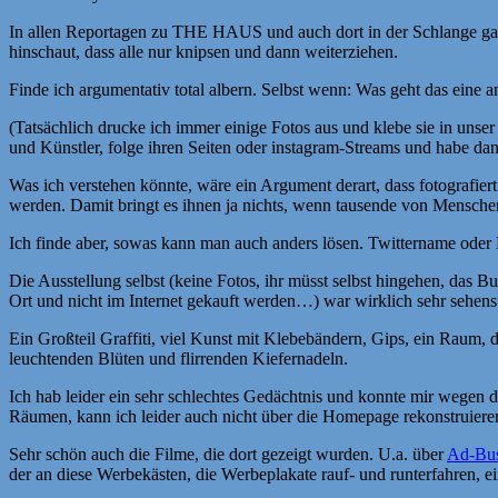
In allen Reportagen zu THE HAUS und auch dort in der Schlange gab
hinschaut, dass alle nur knipsen und dann weiterziehen.
Finde ich argumentativ total albern. Selbst wenn: Was geht das eine 
(Tatsächlich drucke ich immer einige Fotos aus und klebe sie in un
und Künstler, folge ihren Seiten oder instagram-Streams und habe dan
Was ich verstehen könnte, wäre ein Argument derart, dass fotografie
werden. Damit bringt es ihnen ja nichts, wenn tausende von Menschen
Ich finde aber, sowas kann man auch anders lösen. Twittername oder
Die Ausstellung selbst (keine Fotos, ihr müsst selbst hingehen, das 
Ort und nicht im Internet gekauft werden…) war wirklich sehr sehens
Ein Großteil Graffiti, viel Kunst mit Klebebändern, Gips, ein Raum,
leuchtenden Blüten und flirrenden Kiefernadeln.
Ich hab leider ein sehr schlechtes Gedächtnis und konnte mir wegen d
Räumen, kann ich leider auch nicht über die Homepage rekonstruieren
Sehr schön auch die Filme, die dort gezeigt wurden. U.a. über
Ad-Bus
der an diese Werbekästen, die Werbeplakate rauf- und runterfahren, 