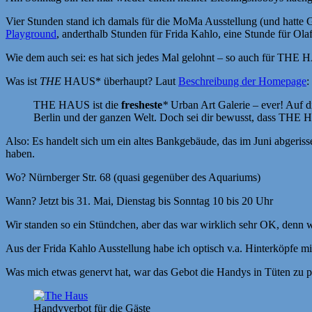
Vier Stunden stand ich damals für die MoMa Ausstellung (und hatte G
Playground
, anderthalb Stunden für Frida Kahlo, eine Stunde für Olaf
Wie dem auch sei: es hat sich jedes Mal gelohnt – so auch für THE
Was ist
THE
HAUS* überhaupt? Laut
Beschreibung der Homepage
:
THE HAUS ist die
fresheste
*
Urban Art Galerie – ever! Auf 
Berlin und der ganzen Welt. Doch sei dir bewusst, dass THE 
Also: Es handelt sich um ein altes Bankgebäude, das im Juni abgeris
haben.
Wo? Nürnberger Str. 68 (quasi gegenüber des Aquariums)
Wann? Jetzt bis 31. Mai, Dienstag bis Sonntag 10 bis 20 Uhr
Wir standen so ein Stündchen, aber das war wirklich sehr OK, denn 
Aus der Frida Kahlo Ausstellung habe ich optisch v.a. Hinterköpfe 
Was mich etwas genervt hat, war das Gebot die Handys in Tüten zu p
Handyverbot für die Gäste