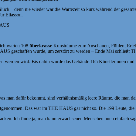
lück – denn nie wieder war die Wartezeit so kurz während der gesamten
ur Eliasson.
 HAUS.
dich warten 108
überkrasse
Kunsträume zum Anschauen, Fühlen, Erlebe
HAUS geschaffen wurde, um zerstört zu werden – Ende Mai schließt TH
sen werden wird. Bis dahin wurde das Gebäude 165 Künstlerinnen und K
was man dafür bekommt, sind verhältnismäßig leere Räume, die man da
mitgenommen. Das war im THE HAUS gar nicht so. Die 199 Leute, die re
acken. Ich finde ja, man kann erwachsenen Menschen auch einfach sage