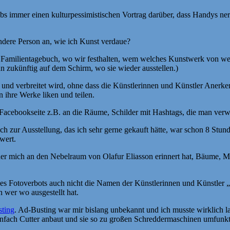
s immer einen kulturpessimistischen Vortrag darüber, dass Handys ne
andere Person an, wie ich Kunst verdaue?
ser Familientagebuch, wo wir festhalten, wem welches Kunstwerk von w
n zukünftig auf dem Schirm, wo sie wieder ausstellen.)
rt und verbreitet wird, ohne dass die Künstlerinnen und Künstler Aner
 ihre Werke liken und teilen.
 Facebookseite z.B. an die Räume, Schilder mit Hashtags, die man ver
Buch zur Ausstellung, das ich sehr gerne gekauft hätte, war schon 8 St
wert.
 der mich an den Nebelraum von Olafur Eliasson erinnert hat, Bäume, 
es Fotoverbots auch nicht die Namen der Künstlerinnen und Künstler „no
 wer wo ausgestellt hat.
ting
. Ad-Busting war mir bislang unbekannt und ich musste wirklich l
einfach Cutter anbaut und sie so zu großen Schreddermaschinen umfunkti