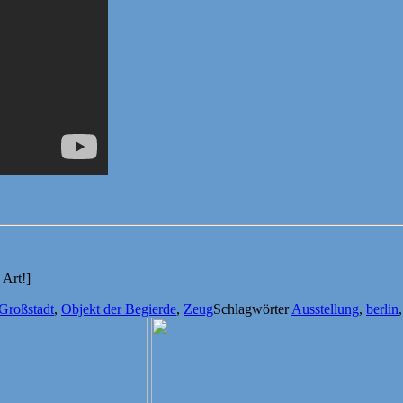
 Art!]
Großstadt
,
Objekt der Begierde
,
Zeug
Schlagwörter
Ausstellung
,
berlin