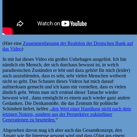
(Hier eine
Zusammenfassung der Reaktion der Deutschen Bank auf
das Video
)
In mir hat dieses Video ein großes Unbehagen ausgelöst. Ich bin
nämlich ein Mensch, der sich durchaus bewusst ist, in welch
paradiesischen Zuständen er lebt und dazu gehört für mich (leider)
auch auszublenden, dass es sehr, sehr vielen Menschen weltweit
nicht so geht. Das Schauen dieses Videos hat mich darauf
aufmerksam gemacht und ich kann mir vorstellen, dass es vielen
ähnlich geht. Wenn man sich erstmal dieser Tatsache wieder
bewusst wird , dann ermöglicht es einem auch wieder ganz andere
Gedanken. Die Denkanstöße, die das Zentrum für politische
Schönheit liefert, helfen „
den Wert einer Handlung nicht nach dem
jetzigen Nutzen, sondern aus der Perspektive zukünftiger
Generationen zu beurteilen.
“
Abgesehen davon mag ich aber auch das Gesamtkonzept, den
Ansatz wie für Interesse gesorgt wird und dass (Zitat aus einem