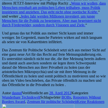
älteren JETZT-Interview mit Philipp Ruch): „
Wenn wir wollen, dass
Menschen ernsthaft am politischen Leben teilhaben, muss Politik
inspirieren und anziehen. Das geht nicht ohne poetische Kräfte.
“
und weiter „
Jedes Jahr werden Millionen investiert, um junge
Menschen für die Politik zu begeistern. Aber man begeistert nicht
durch Fördergelder, sondern durch Visionen und Ziele.
“
Und genau das tut Politik aus meiner Sicht kaum und immer
weniger. Im Gegenteil, manche Parteien wirken auf mich langsam
als seien sie von Kabarettisten infiltriert.
Das Zentrum für Politische Schönheit setzt sich aus meiner Sicht auf
eine ganz neue Art für das Recht auf freie Meinungsäußerung ein.
Es unterstützt nämlich nicht nur die, die ihre Meinung bereits äußern
und damit auch anecken sondern sie legen ihren Schwerpunkt
darauf die Menschen aus ihrer Privatheit zu holen (aus der
aristotelischen Mikropsychia) und sie mit ihrer Meinung in die
Öffentlichkeit zu holen und somit politisch zu motivieren und so wie
oben im Video beschrieben, das Private öffentlich zu machen und
das Öffentliche in die Privatheit zu holen .
Autor
dasnuf
Veröffentlicht am
28. April 2012
Kategorien
Wunderbare Technikwelt
Schlagwörter
BOBs
,
Reporters Without
Borders Award
,
Zentrum für politische Schönheit
Keine Reaktionen