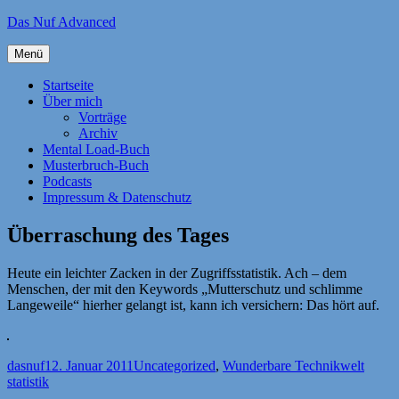
Zum
Das Nuf Advanced
Inhalt
springen
Menü
Startseite
Über mich
Vorträge
Archiv
Mental Load-Buch
Musterbruch-Buch
Podcasts
Impressum & Datenschutz
Überraschung des Tages
Heute ein leichter Zacken in der Zugriffsstatistik. Ach – dem
Menschen, der mit den Keywords „Mutterschutz und schlimme
Langeweile“ hierher gelangt ist, kann ich versichern: Das hört auf.
Autor
Veröffentlicht
Kategorien
Schla
dasnuf
12. Januar 2011
Uncategorized
,
Wunderbare Technikwelt
am
statistik