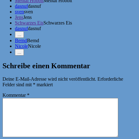
Mental Hobbit
Mental Hobbit
dasnuf
dasnuf
sven
sven
Jens
Jens
Schwarzes Eis
Schwarzes Eis
dasnuf
dasnuf
Mehr
…
Erwähnungen
Bernd
Bernd
zeigen
Nicole
Nicole
Weniger
…
Erwähnungen
zeigen
Schreibe einen Kommentar
Deine E-Mail-Adresse wird nicht veröffentlicht.
Erforderliche
Felder sind mit
*
markiert
Kommentar
*