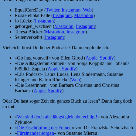
EqualCareDay (
Twitter
,
Instagram
,
Web
)
RosaHellblauFalle (
Instagram
,
Mastodon
)
Jo Lücke (
Instagram
)
geborgen_wachsen (
Mastodon
,
Instagram
)
Teresa Bücker (
Mastodon
,
Instagram
)
Seitenverkehrt (
Instagram
)
Vielleicht hörst Du lieber Podcasts? Dann empfehle ich:
»Go hug yourself« von Ellen Girod (
Apple
,
Spotify
)
»Die Alltagsfeministinnen« von Sonja Koppitz und Johanna
Fröhlich Zapata (
Apple
,
Spotify
)
»Lila Podcast« Laura Lucas, Lena Sindermann, Susanne
Klinger und Katrin Rönicke (
Web
)
»Die Leserinnen« von Barbara Christina und Christina
Barbara. (
Apple
,
Spotify
)
Oder Du hast sogar Zeit ein ganzes Buch zu lesen? Dann fang doch
an mit:
»
Wir sind doch alle längst gleichberechtigt!
« von Alexandra
Zykunov
»
Die Erschöpfung der Frauen
« von Dr. Franziska Schutzbach
»
Füreinander sorgen
« von Susanne Mierau