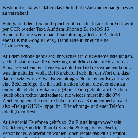
Bestimmt ist da was dabei, das Dir hilft die Zusammenhänge besser
zu verstehen!
Fotografiert den Text und speichert ihn euch ab (aus dem Foto wird
per OCR wieder Text. Auf dem iPhone z.B. ab iOS 15
Standardfeature wenn man Texte abfotografiert, auf Android
ebenfalls mit Google Lens). Dann erstellt ihr euch eine
Textersetzung.
Auf dem iPhone geht’s so: Ihr wechselt in die Systemeinstellungen,
sucht Tastaturen -> Textersetzung und drückt oben rechts auf das
Plus. Es erscheint ein Fenster, wo ihr bei Text das eingeben könnt,
was ihr mitteilen wollt. Bei Kurzbefehl gebt ihr ein Wort ein, dass
dann ersetzt wird. Z.B. »Erleuchtung«. Nehmt einen Begriff oder
eine Zeichenfolge, die ihr euch merken könnt, die aber nicht zu
eurem alltäglichen Vokabular gehört. Dann geht ihr auch Sichern
(auch oben rechts) und tadaaaa, nie wieder müsst ihr die 874
Zeichen tippen, die der Text oben umfasst. Kommentiert jemand
also »Belege??!???«, tippt ihr »Erleuchtung« und euer Telefon
erledigt den Rest.
Auf Android Telefonen geht’s so: Zu Einstellungen wechseln
(Rädchen), zum Menüpunkt Sprache & Eingabe wechseln,
Persönliches Wörterbuch wählen, oben rechts das Plus-Symbol