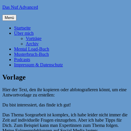
Zum
Das Nuf Advanced
Inhalt
springen
Menü
Startseite
Über mich
Vorträge
Archiv
Mental Load-Buch
Musterbruch-Buch
Podcasts
Impressum & Datenschutz
Vorlage
Hier der Text, den ihr kopieren oder abfotografieren könnt, um eine
Antwortvorlage zu erstellen:
Du bist interessiert, das finde ich gut!
Das Thema Sorgearbeit ist komplex, ich habe leider nicht immer die
Zeit auf individuelle Fragen einzugehen. Aber ich habe Tipps für
Dich. Zum Beispiel kann man Expertinnen zum Thema folgen.
Meine Folgeempfehlungen auf Social Media lauten: