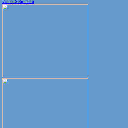
Nächster
Beitrag:
Weiter
Sehr smart
Beitrag: