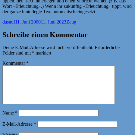
tippen, den Text hinterlegen und einen Shortcut wählen (z.B. das
Wort »Erleuchtung«.) Wenn ihr zukünftig »Erleuchtung« tippt, wird
der ganze hinterlegte Text automatisch eingesetzt.
Autor
Veröffentlicht
Kategorien
dasnuf
11. Juni 2000
11. Juni 2023
Zeug
am
Schreibe einen Kommentar
Deine E-Mail-Adresse wird nicht veröffentlicht.
Erforderliche
Felder sind mit
*
markiert
Kommentar
*
Name
*
E-Mail-Adresse
*