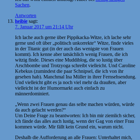
Sachen
.
Antworten
heibie
sagt:
7. Januar 2017 um 21:14 Uhr
Ich lache auch gerne über Pippikacka-Witze, ich lache sehr
gerne und oft über „politisch unkorrekte“ Witze, finde vieles
in der Titanic gut (in der auch das wenigste von Frauen
kommt). Ich kenne aber tatsächlich wenig Frauen, die ich
witzig finde. Dieses eine Muddiblog, die so lustig über
Arschbombe und Trotzyoga schreibt vielleicht. Und Caroline
Kebekus (zumindest die paar Schnipsel, die ich von ihr
gesehen hab). Manchmal Ina Müller in ihrer Fernsehsendung.
Und vielleicht gibt es ja noch viel mehr da draußen, aber
vielleicht ist der Humormarkt auch einfach zu
männerdominiert.
„Wenn zwei Frauen genau das selbe machen würden, würde
da auch gelacht werden?“
Um Deine Frage zu beantworten: Ich bin mir ziemlich sicher,
ich fände das alles auch lustig, wenn der Gag von einer Frau
kommen würde. Mir fällt kein Grund ein, warum nicht.
Deshalb die Aufforderung an alle Frauen: Unterhaltet mich,