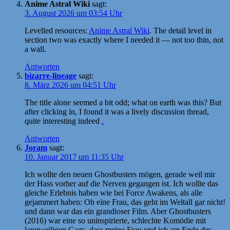
Anime Astral Wiki
sagt:
3. August 2026 um 03:54 Uhr
Levelled resources:
Anime Astral Wiki
. The detail level in
section two was exactly where I needed it — not too thin, not
a wall.
Antworten
bizarre-lineage
sagt:
8. März 2026 um 04:51 Uhr
The title alone seemed a bit odd; what on earth was this? But
after clicking in, I found it was a lively discussion thread,
quite interesting indeed
.
Antworten
Joram
sagt:
10. Januar 2017 um 11:35 Uhr
Ich wollte den neuen Ghostbusters mögen, gerade weil mir
der Hass vorher auf die Nerven gegangen ist. Ich wollte das
gleiche Erlebnis haben wie bei Force Awakens, als alle
gejammert haben: Oh eine Frau, das geht im Weltall gar nicht!
und dann war das ein grandioser Film. Aber Ghostbusters
(2016) war eine so uninspirierte, schlechte Komödie mit
langweiligen Gags, dass meine Frau und ich am Ende des