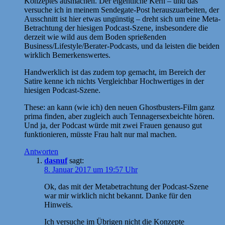
Konzeptes ausmachen. Der eigentliche Kern – und das
versuche ich in meinem Sendegate-Post herauszuarbeiten, der
Ausschnitt ist hier etwas ungünstig – dreht sich um eine Meta-
Betrachtung der hiesigen Podcast-Szene, insbesondere die
derzeit wie wild aus dem Boden sprießenden
Business/Lifestyle/Berater-Podcasts, und da leisten die beiden
wirklich Bemerkenswertes.
Handwerklich ist das zudem top gemacht, im Bereich der
Satire kenne ich nichts Vergleichbar Hochwertiges in der
hiesigen Podcast-Szene.
These: an kann (wie ich) den neuen Ghostbusters-Film ganz
prima finden, aber zugleich auch Tennagersexbeichte hören.
Und ja, der Podcast würde mit zwei Frauen genauso gut
funktionieren, müsste Frau halt nur mal machen.
Antworten
dasnuf
sagt:
8. Januar 2017 um 19:57 Uhr
Ok, das mit der Metabetrachtung der Podcast-Szene
war mir wirklich nicht bekannt. Danke für den
Hinweis.
Ich versuche im Übrigen nicht die Konzepte