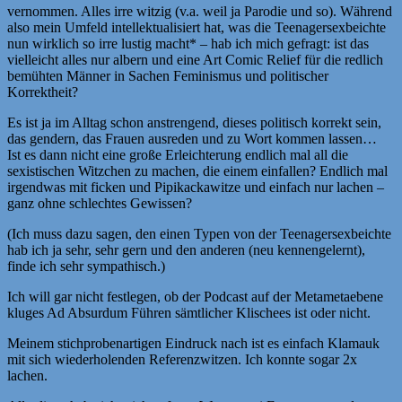
vernommen. Alles irre witzig (v.a. weil ja Parodie und so). Während
also mein Umfeld intellektualisiert hat, was die Teenagersexbeichte
nun wirklich so irre lustig macht* – hab ich mich gefragt: ist das
vielleicht alles nur albern und eine Art Comic Relief für die redlich
bemühten Männer in Sachen Feminismus und politischer
Korrektheit?
Es ist ja im Alltag schon anstrengend, dieses politisch korrekt sein,
das gendern, das Frauen ausreden und zu Wort kommen lassen…
Ist es dann nicht eine große Erleichterung endlich mal all die
sexistischen Witzchen zu machen, die einem einfallen? Endlich mal
irgendwas mit ficken und Pipikackawitze und einfach nur lachen –
ganz ohne schlechtes Gewissen?
(Ich muss dazu sagen, den einen Typen von der Teenagersexbeichte
hab ich ja sehr, sehr gern und den anderen (neu kennengelernt),
finde ich sehr sympathisch.)
Ich will gar nicht festlegen, ob der Podcast auf der Metametaebene
kluges Ad Absurdum Führen sämtlicher Klischees ist oder nicht.
Meinem stichprobenartigen Eindruck nach ist es einfach Klamauk
mit sich wiederholenden Referenzwitzen. Ich konnte sogar 2x
lachen.