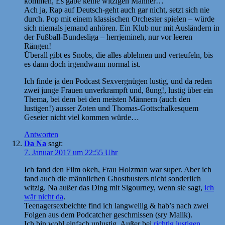
kommen, Es gäbe keine witzigen Männer…
Ach ja, Rap auf Deutsch-geht auch gar nicht, setzt sich nie
durch. Pop mit einem klassischen Orchester spielen – würde
sich niemals jemand anhören. Ein Klub nur mit Ausländern in
der Fußball-Bundesliga – herrjemineh, nur vor leeren
Rängen!
Überall gibt es Snobs, die alles ablehnen und verteufeln, bis
es dann doch irgendwann normal ist.
Ich finde ja den Podcast Sexvergnügen lustig, und da reden
zwei junge Frauen unverkrampft und, 8ung!, lustig über ein
Thema, bei dem bei den meisten Männern (auch den
lustigen!) ausser Zoten und Thomas-Gottschalkesquem
Geseier nicht viel kommen würde…
Antworten
Da Na
sagt:
7. Januar 2017 um 22:55 Uhr
Ich fand den Film okeh, Frau Holzman war super. Aber ich
fand auch die männlichen Ghostbusters nicht sonderlich
witzig. Na außer das Ding mit Sigourney, wenn sie sagt,
ich
wär nicht da
.
Teenagersexbeichte find ich langweilig & hab’s nach zwei
Folgen aus dem Podcatcher geschmissen (sry Malik).
Ich bin wohl einfach unlustig. Außer bei
richtig lustigen