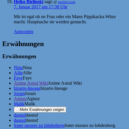
Heiko Bielinski
sagt:
@
twitter.com
7. Januar 2017 um 17:38 Uhr
Mir ist egal ob ne Frau oder ein Mann Pippikacka-Witze
macht. Hauptsache sie werden gemacht.
Antworten
Erwähnungen
Erwähnungen
Nina
Nina
Allie
Allie
Faye
Faye
Anime Astral Wiki
Anime Astral Wiki
bizarre-lineage
bizarre-lineage
Joram
Joram
Aginor
Aginor
Malik
Malik
…
Mehr Erwähnungen zeigen
dasnuf
dasnuf
dasnuf
dasnuf
frater mosses zu lobdenberg
frater mosses zu lobdenberg