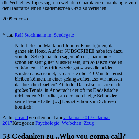
die Welt eines Tages sogar so weit den Charakteren unabhängig von
der Hautfarbe einen akademischen Grad zu verleihen.
2099 oder so.
* u.a.
Ralf Stockmann im Sendegate
Natürlich sind Malik und Johnny Kunstfiguren, das
ganze ein Hoax. Auf der SUBSCRIBE8 habe ich dazu
von der Seite jemanden sagen hören: „mann muss
schon ein sehr guter Musiker sein, um so falsch spielen
zu können“. Das trifft es sehr gut – was die beiden
wirklich auszeichnet, ist dass sie über 40 Minuten ernst
bleiben können, in einer gelangweilten „so wir müssen
das hier durchziehen“ Attitüde. Das ist schon ziemlich
großes Tennis, in Anbetracht der oft ins Dadaistische
reichenden Absurdität, an der auch Helge Schneider
seine Freude hätte. […] Das ist schon zum Schreien
komisch:
Autor
dasnuf
Veröffentlicht am
7. Januar 2017
7. Januar
2017
Kategorien
Psychologie
,
Weibchen
,
Zeug
53 Gedanken zu „Who you gonna call?