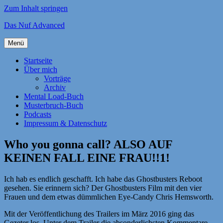
Zum Inhalt springen
Das Nuf Advanced
Menü
Startseite
Über mich
Vorträge
Archiv
Mental Load-Buch
Musterbruch-Buch
Podcasts
Impressum & Datenschutz
Who you gonna call? ALSO AUF
KEINEN FALL EINE FRAU!!1!
Ich hab es endlich geschafft. Ich habe das Ghostbusters Reboot
gesehen. Sie erinnern sich? Der Ghostbusters Film mit den vier
Frauen und dem etwas dümmlichen Eye-Candy Chris Hemsworth.
Mit der Veröffentlichung des Trailers im März 2016 ging das
Gezeter los. Unter dem Trailer die absonderlichsten Kommentare.