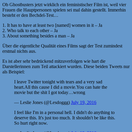
Ob Ghostbusters jetzt wirklich ein feministischer Film ist, weil vier
Frauen die Hauptpersonen spielen sei mal dahin gestellt. Immerhin
besteht er den Bechdel-Test…
1. It has to have at least two [named] women in it – Ja
2. Who talk to each other – Ja
3. About something besides a man – Ja
Über die eigentliche Qualität eines Films sagt der Test zumindest
erstmal nichts aus.
Es ist aber sehr bedrückend mitzuverfolgen wie hart die
Darstellerinnen zum Teil attackiert wurden. Diese beiden Tweets nur
als Beispiel:
I leave Twitter tonight with tears and a very sad
heart.All this cause I did a movie.You can hate the
movie but the shit I got today…wrong
— Leslie Jones (@Lesdoggg)
July 19, 2016
I feel like I'm in a personal hell. I didn't do anything to
deserve this. It's just too much. It shouldn't be like this.
So hurt right now.