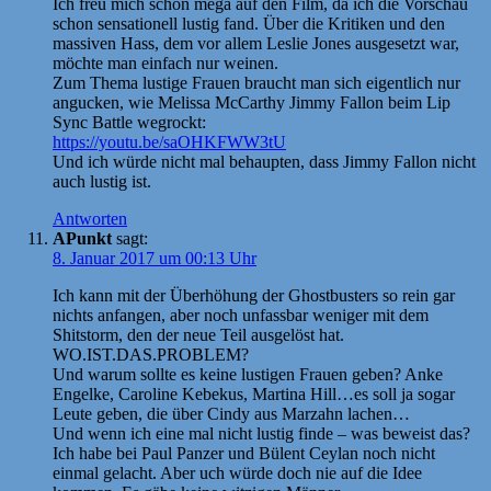
Ich freu mich schon mega auf den Film, da ich die Vorschau
schon sensationell lustig fand. Über die Kritiken und den
massiven Hass, dem vor allem Leslie Jones ausgesetzt war,
möchte man einfach nur weinen.
Zum Thema lustige Frauen braucht man sich eigentlich nur
angucken, wie Melissa McCarthy Jimmy Fallon beim Lip
Sync Battle wegrockt:
https://youtu.be/saOHKFWW3tU
Und ich würde nicht mal behaupten, dass Jimmy Fallon nicht
auch lustig ist.
Antworten
APunkt
sagt:
8. Januar 2017 um 00:13 Uhr
Ich kann mit der Überhöhung der Ghostbusters so rein gar
nichts anfangen, aber noch unfassbar weniger mit dem
Shitstorm, den der neue Teil ausgelöst hat.
WO.IST.DAS.PROBLEM?
Und warum sollte es keine lustigen Frauen geben? Anke
Engelke, Caroline Kebekus, Martina Hill…es soll ja sogar
Leute geben, die über Cindy aus Marzahn lachen…
Und wenn ich eine mal nicht lustig finde – was beweist das?
Ich habe bei Paul Panzer und Bülent Ceylan noch nicht
einmal gelacht. Aber uch würde doch nie auf die Idee