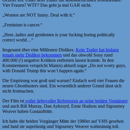
Vier Frauen? WTF? Das geht ja mal GAR nicht.
„Women are NOT funny. Deal with it.“
„Feminism is cancer.“
„Here..ladies and gentlemen is your fucking boring politically
correct world…“
Insgesamt über eine Millionen Dislikes.
Kein Trailer hat bislang
jemals mehr Dislikes bekommen
und das obwohl Sony rund
400.000 (!) negative Kritiken entfernen lassen konnte. In den
Kommentaren verspricht Man(n) aktuell sogar „Do not worry guys,
with Donald Trump this won’t happen again.“
Die Empörung war groß und warum? Einfach weil vier Frauen die
neuen Ghostbusters sind. Ein wesentlich anderer Grund lässt sich
nicht festmachen.
Der Film ist
voller liebevoller Referenzen an seine beiden Vorgänger
und auch Bill Murray, Dan Aykroyd, Ernie Hudson und Sigourney
Weaver haben Gastauftritte.
Ich habe die beiden Vorgänger Mitte der 1980er auf VHS gesehen
und fand sie superlustig und Sigourney Weaver wahnsinnig toll.