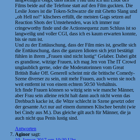
Films beide auf die Telefone statt auf den Film guckten. Die
Leslie Jones ist die Token-Schwarze die mit Ghetto Slang und
„oh Hell no!“ klischees erfüllt, die meisten Gags setzen auf
Reaction Shots der Umstehenden, was ich immer nur
cringeworthy finde und die Actionsequenz zum Schluss ist so
langweilig und voller CGI, dass ich es kaum erwarten konnte,
bis sie rum ist.
Und zu der Enttäuschung, dass der Film mies ist, gesellte sich
die Enttäuschung, dass die ganzen Idioten sich jetzt bestätigt
fühlen in ihrem „Frauen sind nicht lustig“ Gelaber. Dabei gibt
es grandiose, witzige Frauen, ich mag Jen von The IT Crowd
unglaublich gerne, oder die Moderatorinnen vom Great
British Bake Off. Generell scheint mir die britische Comedy-
Szene diverser zu sein, mit mehr Frauen, auch wenn sie noch
weit entfernt ist von einem echtem 50:50 Verhältnis.
Ich finde Frauen können so witzig sein wie manche Männer,
aber Frau sein alleine reicht halt dann auch nicht wenn das
Drehbuch kacke ist, die Witze schlecht in Szene gesetzt oder
der gesamte Act nur auf einem dummen Klischee beruht (wie
bei Cindy aus M.). Das gleiche gilt auch für Männer, die ja
auch nicht qua Penis lustig sind.
Antworten
Aginor
sagt:
10. Januar 2017 um 10:30 Uhr