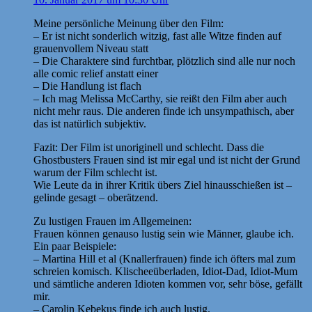
Meine persönliche Meinung über den Film:
– Er ist nicht sonderlich witzig, fast alle Witze finden auf
grauenvollem Niveau statt
– Die Charaktere sind furchtbar, plötzlich sind alle nur noch
alle comic relief anstatt einer
– Die Handlung ist flach
– Ich mag Melissa McCarthy, sie reißt den Film aber auch
nicht mehr raus. Die anderen finde ich unsympathisch, aber
das ist natürlich subjektiv.
Fazit: Der Film ist unoriginell und schlecht. Dass die
Ghostbusters Frauen sind ist mir egal und ist nicht der Grund
warum der Film schlecht ist.
Wie Leute da in ihrer Kritik übers Ziel hinausschießen ist –
gelinde gesagt – oberätzend.
Zu lustigen Frauen im Allgemeinen:
Frauen können genauso lustig sein wie Männer, glaube ich.
Ein paar Beispiele:
– Martina Hill et al (Knallerfrauen) finde ich öfters mal zum
schreien komisch. Klischeeüberladen, Idiot-Dad, Idiot-Mum
und sämtliche anderen Idioten kommen vor, sehr böse, gefällt
mir.
– Carolin Kebekus finde ich auch lustig.