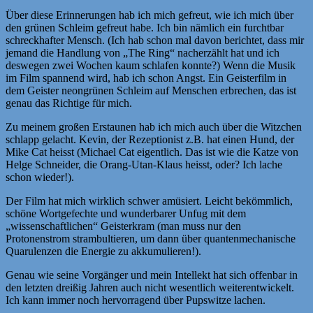
Über diese Erinnerungen hab ich mich gefreut, wie ich mich über
den grünen Schleim gefreut habe. Ich bin nämlich ein furchtbar
schreckhafter Mensch. (Ich hab schon mal davon berichtet, dass mir
jemand die Handlung von „The Ring“ nacherzählt hat und ich
deswegen zwei Wochen kaum schlafen konnte?) Wenn die Musik
im Film spannend wird, hab ich schon Angst. Ein Geisterfilm in
dem Geister neongrünen Schleim auf Menschen erbrechen, das ist
genau das Richtige für mich.
Zu meinem großen Erstaunen hab ich mich auch über die Witzchen
schlapp gelacht. Kevin, der Rezeptionist z.B. hat einen Hund, der
Mike Cat heisst (Michael Cat eigentlich. Das ist wie die Katze von
Helge Schneider, die Orang-Utan-Klaus heisst, oder? Ich lache
schon wieder!).
Der Film hat mich wirklich schwer amüsiert. Leicht bekömmlich,
schöne Wortgefechte und wunderbarer Unfug mit dem
„wissenschaftlichen“ Geisterkram (man muss nur den
Protonenstrom strambultieren, um dann über quantenmechanische
Quarulenzen die Energie zu akkumulieren!).
Genau wie seine Vorgänger und mein Intellekt hat sich offenbar in
den letzten dreißig Jahren auch nicht wesentlich weiterentwickelt.
Ich kann immer noch hervorragend über Pupswitze lachen.