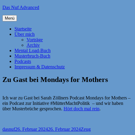
Zum
Das Nuf Advanced
Inhalt
springen
Menü
Startseite
Über mich
Vorträge
Archiv
Mental Load-Buch
Musterbruch-Buch
Podcasts
Impressum & Datenschutz
Zu Gast bei Mondays for Mothers
Ich war zu Gast bei Sarah Zöllners Podcast Mondays for Mothers –
ein Podcast zur Initiative #MütterMachtPolitik – und wir haben
über Musterbrüche gesprochen.
Hört doch mal rein
.
Autor
Veröffentlicht
Kategorien
dasnuf
26. Februar 2024
26. Februar 2024
Zeug
am