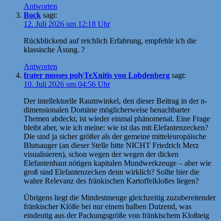
Antworten
Bock
sagt:
12. Juli 2026 um 12:18 Uhr
Rückblickend auf reichlich Erfahrung, empfehle ich die
klassische Äsung. ?
Antworten
frater mosses polyTeXnitis von Lobdenberg
sagt:
10. Juli 2026 um 04:56 Uhr
Der intellektuelle Raumwinkel, den dieser Beitrag in der n-
dimensionalen Domäne möglicherweise benachbarter
Themen abdeckt, ist wieder einmal phänomenal. Eine Frage
bleibt aber, wie ich meine: wie ist das mit Elefantenzecken?
Die sind ja sicher größer als der gemeine mitteleuropäische
Blutsauger (an dieser Stelle bitte NICHT Friedrich Merz
visualisieren), schon wegen der wegen der dicken
Elefantenhaut nötigen kapitalen Mundwerkzeuge – aber wie
groß sind Elefantenzecken denn wirklich? Sollte hier die
wahre Relevanz des fränkischen Kartoffelkloßes liegen?
Übrigens liegt die Mindestmenge gleichzeitig zuzubereitender
fränkischer Klöße bei nur einem halben Dutzend, was
eindeutig aus der Packungsgröße von fränkischem Kloßteig