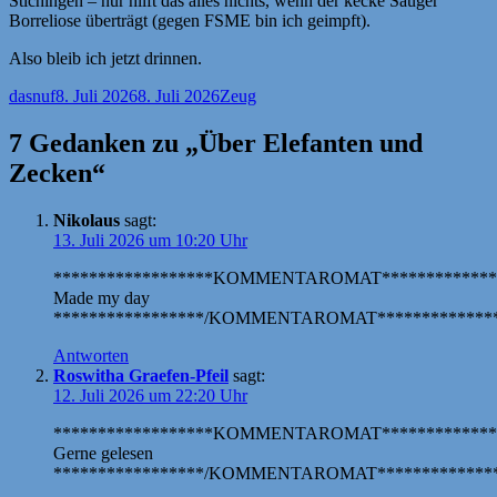
Stichingen – nur hilft das alles nichts, wenn der kecke Sauger
Borreliose überträgt (gegen FSME bin ich geimpft).
Also bleib ich jetzt drinnen.
Autor
Veröffentlicht
Kategorien
dasnuf
8. Juli 2026
8. Juli 2026
Zeug
am
7 Gedanken zu „Über Elefanten und
Zecken“
Nikolaus
sagt:
13. Juli 2026 um 10:20 Uhr
******************KOMMENTAROMAT*************
Made my day
*****************/KOMMENTAROMAT**************
Antworten
Roswitha Graefen-Pfeil
sagt:
12. Juli 2026 um 22:20 Uhr
******************KOMMENTAROMAT*************
Gerne gelesen
*****************/KOMMENTAROMAT**************