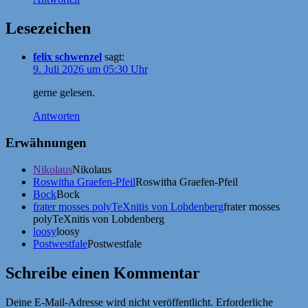
Lesezeichen
felix schwenzel
sagt:
9. Juli 2026 um 05:30 Uhr
gerne gelesen.
Antworten
Erwähnungen
Nikolaus
Nikolaus
Roswitha Graefen-Pfeil
Roswitha Graefen-Pfeil
Bock
Bock
frater mosses polyTeXnitis von Lobdenberg
frater mosses
polyTeXnitis von Lobdenberg
loosy
loosy
Postwestfale
Postwestfale
Schreibe einen Kommentar
Deine E-Mail-Adresse wird nicht veröffentlicht.
Erforderliche