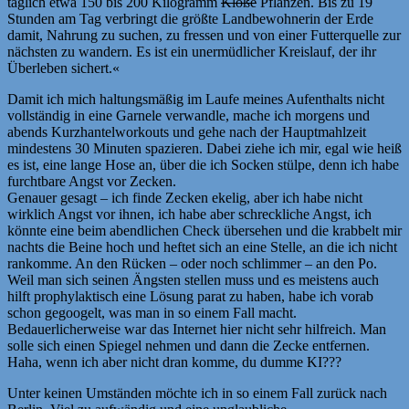
täglich etwa 150 bis 200 Kilogramm
Klöße
Pflanzen. Bis zu 19
Stunden am Tag verbringt die größte Landbewohnerin der Erde
damit, Nahrung zu suchen, zu fressen und von einer Futterquelle zur
nächsten zu wandern. Es ist ein unermüdlicher Kreislauf, der ihr
Überleben sichert.«
Damit ich mich haltungsmäßig im Laufe meines Aufenthalts nicht
vollständig in eine Garnele verwandle, mache ich morgens und
abends Kurzhantelworkouts und gehe nach der Hauptmahlzeit
mindestens 30 Minuten spazieren. Dabei ziehe ich mir, egal wie heiß
es ist, eine lange Hose an, über die ich Socken stülpe, denn ich habe
furchtbare Angst vor Zecken.
Genauer gesagt – ich finde Zecken ekelig, aber ich habe nicht
wirklich Angst vor ihnen, ich habe aber schreckliche Angst, ich
könnte eine beim abendlichen Check übersehen und die krabbelt mir
nachts die Beine hoch und heftet sich an eine Stelle, an die ich nicht
rankomme. An den Rücken – oder noch schlimmer – an den Po.
Weil man sich seinen Ängsten stellen muss und es meistens auch
hilft prophylaktisch eine Lösung parat zu haben, habe ich vorab
schon gegoogelt, was man in so einem Fall macht.
Bedauerlicherweise war das Internet hier nicht sehr hilfreich. Man
solle sich einen Spiegel nehmen und dann die Zecke entfernen.
Haha, wenn ich aber nicht dran komme, du dumme KI???
Unter keinen Umständen möchte ich in so einem Fall zurück nach