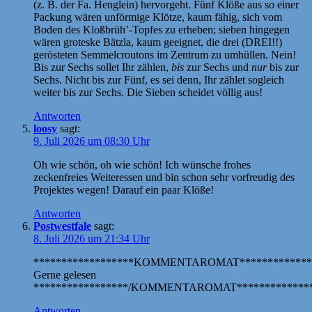
(z. B. der Fa. Henglein) hervorgeht. Fünf Klöße aus so einer
Packung wären unförmige Klötze, kaum fähig, sich vom
Boden des Kloßbrüh’-Topfes zu erheben; sieben hingegen
wären groteske Bätzla, kaum geeignet, die drei (DREI!!)
gerösteten Semmelcroutons im Zentrum zu umhüllen. Nein!
Bis zur Sechs sollet Ihr zählen,
bis
zur Sechs und
nur
bis zur
Sechs. Nicht bis zur Fünf, es sei denn, Ihr zählet sogleich
weiter bis zur Sechs. Die Sieben scheidet völlig aus!
Antworten
loosy
sagt:
9. Juli 2026 um 08:30 Uhr
Oh wie schön, oh wie schön! Ich wünsche frohes
zeckenfreies Weiteressen und bin schon sehr vorfreudig des
Projektes wegen! Darauf ein paar Klöße!
Antworten
Postwestfale
sagt:
8. Juli 2026 um 21:34 Uhr
******************KOMMENTAROMAT*************
Gerne gelesen
*****************/KOMMENTAROMAT**************
Antworten