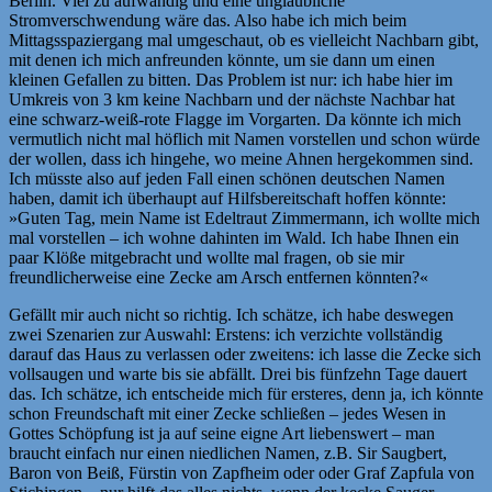
Berlin. Viel zu aufwändig und eine unglaubliche
Stromverschwendung wäre das. Also habe ich mich beim
Mittagsspaziergang mal umgeschaut, ob es vielleicht Nachbarn gibt,
mit denen ich mich anfreunden könnte, um sie dann um einen
kleinen Gefallen zu bitten. Das Problem ist nur: ich habe hier im
Umkreis von 3 km keine Nachbarn und der nächste Nachbar hat
eine schwarz-weiß-rote Flagge im Vorgarten. Da könnte ich mich
vermutlich nicht mal höflich mit Namen vorstellen und schon würde
der wollen, dass ich hingehe, wo meine Ahnen hergekommen sind.
Ich müsste also auf jeden Fall einen schönen deutschen Namen
haben, damit ich überhaupt auf Hilfsbereitschaft hoffen könnte:
»Guten Tag, mein Name ist Edeltraut Zimmermann, ich wollte mich
mal vorstellen – ich wohne dahinten im Wald. Ich habe Ihnen ein
paar Klöße mitgebracht und wollte mal fragen, ob sie mir
freundlicherweise eine Zecke am Arsch entfernen könnten?«
Gefällt mir auch nicht so richtig. Ich schätze, ich habe deswegen
zwei Szenarien zur Auswahl: Erstens: ich verzichte vollständig
darauf das Haus zu verlassen oder zweitens: ich lasse die Zecke sich
vollsaugen und warte bis sie abfällt. Drei bis fünfzehn Tage dauert
das. Ich schätze, ich entscheide mich für ersteres, denn ja, ich könnte
schon Freundschaft mit einer Zecke schließen – jedes Wesen in
Gottes Schöpfung ist ja auf seine eigne Art liebenswert – man
braucht einfach nur einen niedlichen Namen, z.B. Sir Saugbert,
Baron von Beiß, Fürstin von Zapfheim oder oder Graf Zapfula von