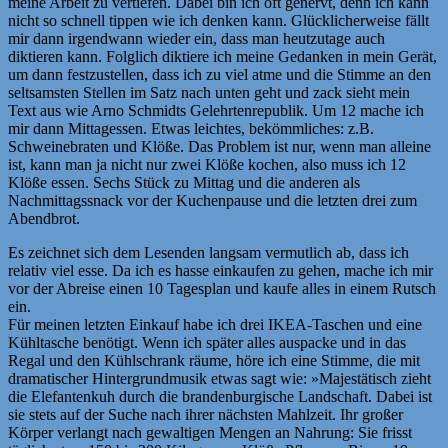
meine Arbeit zu vertiefen. Dabei bin ich oft genervt, denn ich kann
nicht so schnell tippen wie ich denken kann. Glücklicherweise fällt
mir dann irgendwann wieder ein, dass man heutzutage auch
diktieren kann. Folglich diktiere ich meine Gedanken in mein Gerät,
um dann festzustellen, dass ich zu viel atme und die Stimme an den
seltsamsten Stellen im Satz nach unten geht und zack sieht mein
Text aus wie Arno Schmidts Gelehrtenrepublik. Um 12 mache ich
mir dann Mittagessen. Etwas leichtes, bekömmliches: z.B.
Schweinebraten und Klöße. Das Problem ist nur, wenn man alleine
ist, kann man ja nicht nur zwei Klöße kochen, also muss ich 12
Klöße essen. Sechs Stück zu Mittag und die anderen als
Nachmittagssnack vor der Kuchenpause und die letzten drei zum
Abendbrot.
Es zeichnet sich dem Lesenden langsam vermutlich ab, dass ich
relativ viel esse. Da ich es hasse einkaufen zu gehen, mache ich mir
vor der Abreise einen 10 Tagesplan und kaufe alles in einem Rutsch
ein.
Für meinen letzten Einkauf habe ich drei IKEA-Taschen und eine
Kühltasche benötigt. Wenn ich später alles auspacke und in das
Regal und den Kühlschrank räume, höre ich eine Stimme, die mit
dramatischer Hintergrundmusik etwas sagt wie: »Majestätisch zieht
die Elefantenkuh durch die brandenburgische Landschaft. Dabei ist
sie stets auf der Suche nach ihrer nächsten Mahlzeit. Ihr großer
Körper verlangt nach gewaltigen Mengen an Nahrung: Sie frisst