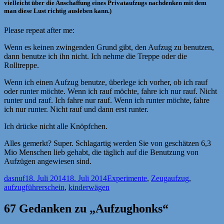
vielleicht über die Anschaffung eines Privataufzugs nachdenken mit dem
man diese Lust richtig ausleben kann.)
Please repeat after me:
Wenn es keinen zwingenden Grund gibt, den Aufzug zu benutzen,
dann benutze ich ihn nicht. Ich nehme die Treppe oder die
Rolltreppe.
Wenn ich einen Aufzug benutze, überlege ich vorher, ob ich rauf
oder runter möchte. Wenn ich rauf möchte, fahre ich nur rauf. Nicht
runter und rauf. Ich fahre nur rauf. Wenn ich runter möchte, fahre
ich nur runter. Nicht rauf und dann erst runter.
Ich drücke nicht alle Knöpfchen.
Alles gemerkt? Super. Schlagartig werden Sie von geschätzen 6,3
Mio Menschen lieb gehabt, die täglich auf die Benutzung von
Aufzügen angewiesen sind.
Autor
Veröffentlicht
Kategorien
Schlagwörter
dasnuf
18. Juli 2014
18. Juli 2014
Experimente
,
Zeug
aufzug
,
am
aufzugführerschein
,
kinderwägen
67 Gedanken zu „Aufzughonks“