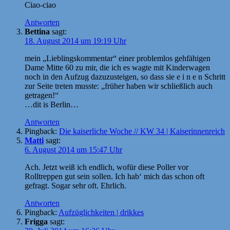
Ciao-ciao
Antworten
Bettina
sagt:
18. August 2014 um 19:19 Uhr
mein „Lieblingskommentar“ einer problemlos gehfähigen
Dame Mitte 60 zu mir, die ich es wagte mit Kinderwagen
noch in den Aufzug dazuzusteigen, so dass sie e i n e n Schritt
zur Seite treten musste: „früher haben wir schließlich auch
getragen!“
…dit is Berlin…
Antworten
Pingback:
Die kaiserliche Woche // KW 34 | Kaiserinnenreich
Matti
sagt:
6. August 2014 um 15:47 Uhr
Ach. Jetzt weiß ich endlich, wofür diese Poller vor
Rolltreppen gut sein sollen. Ich hab‘ mich das schon oft
gefragt. Sogar sehr oft. Ehrlich.
Antworten
Pingback:
Aufzüglichkeiten | drikkes
Frigga
sagt: