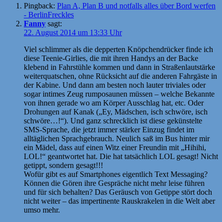
Pingback:
Plan A, Plan B und notfalls alles über Bord werfen
- BerlinFreckles
Fanny
sagt:
22. August 2014 um 13:33 Uhr
Viel schlimmer als die depperten Knöpchendrücker finde ich
diese Teenie-Girlies, die mit ihren Handys an der Backe
klebend in Fahrstühle kommen und dann in Straßenlautstärke
weiterquatschen, ohne Rücksicht auf die anderen Fahrgäste in
der Kabine. Und dann am besten noch lauter triviales oder
sogar intimes Zeug rumposaunen müssen – welche Bekannte
von ihnen gerade wo am Körper Ausschlag hat, etc. Oder
Drohungen auf Kanak („Ey, Mädschen, isch schwöre, isch
schwöre…!“). Und ganz schrecklich ist diese gekünstelte
SMS-Sprache, die jetzt immer stärker Einzug findet im
alltäglichen Sprachgebrauch. Neulich saß im Bus hinter mir
ein Mädel, dass auf einen Witz einer Freundin mit „Hihihi,
LOL!“ geantwortet hat. Die hat tatsächlich LOL gesagt! Nicht
getippt, sondern gesagt!!!
Wofür gibt es auf Smartphones eigentlich Text Messaging?
Können die Gören ihre Gespräche nicht mehr leise führen
und für sich behalten? Das Geräusch von Getippe stört doch
nicht weiter – das impertinente Rauskrakelen in die Welt aber
umso mehr.