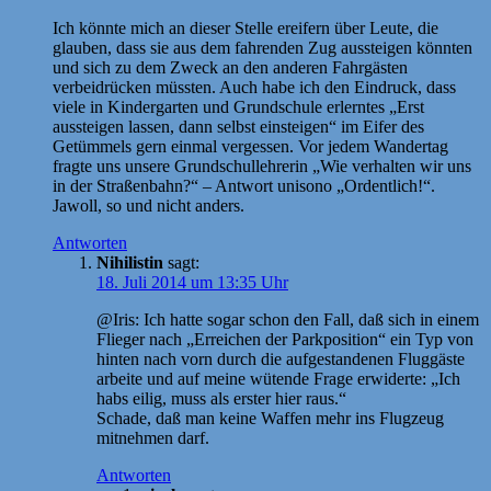
Ich könnte mich an dieser Stelle ereifern über Leute, die
glauben, dass sie aus dem fahrenden Zug aussteigen könnten
und sich zu dem Zweck an den anderen Fahrgästen
verbeidrücken müssten. Auch habe ich den Eindruck, dass
viele in Kindergarten und Grundschule erlerntes „Erst
aussteigen lassen, dann selbst einsteigen“ im Eifer des
Getümmels gern einmal vergessen. Vor jedem Wandertag
fragte uns unsere Grundschullehrerin „Wie verhalten wir uns
in der Straßenbahn?“ – Antwort unisono „Ordentlich!“.
Jawoll, so und nicht anders.
Antworten
Nihilistin
sagt:
18. Juli 2014 um 13:35 Uhr
@Iris: Ich hatte sogar schon den Fall, daß sich in einem
Flieger nach „Erreichen der Parkposition“ ein Typ von
hinten nach vorn durch die aufgestandenen Fluggäste
arbeite und auf meine wütende Frage erwiderte: „Ich
habs eilig, muss als erster hier raus.“
Schade, daß man keine Waffen mehr ins Flugzeug
mitnehmen darf.
Antworten