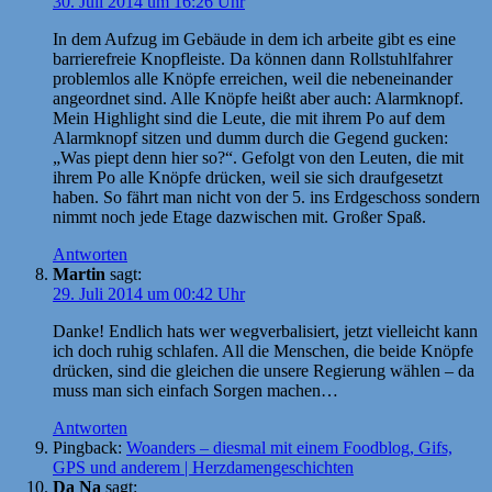
30. Juli 2014 um 16:26 Uhr
In dem Aufzug im Gebäude in dem ich arbeite gibt es eine
barrierefreie Knopfleiste. Da können dann Rollstuhlfahrer
problemlos alle Knöpfe erreichen, weil die nebeneinander
angeordnet sind. Alle Knöpfe heißt aber auch: Alarmknopf.
Mein Highlight sind die Leute, die mit ihrem Po auf dem
Alarmknopf sitzen und dumm durch die Gegend gucken:
„Was piept denn hier so?“. Gefolgt von den Leuten, die mit
ihrem Po alle Knöpfe drücken, weil sie sich draufgesetzt
haben. So fährt man nicht von der 5. ins Erdgeschoss sondern
nimmt noch jede Etage dazwischen mit. Großer Spaß.
Antworten
Martin
sagt:
29. Juli 2014 um 00:42 Uhr
Danke! Endlich hats wer wegverbalisiert, jetzt vielleicht kann
ich doch ruhig schlafen. All die Menschen, die beide Knöpfe
drücken, sind die gleichen die unsere Regierung wählen – da
muss man sich einfach Sorgen machen…
Antworten
Pingback:
Woanders – diesmal mit einem Foodblog, Gifs,
GPS und anderem | Herzdamengeschichten
Da Na
sagt: