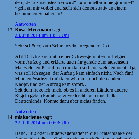
dem, der als nächstes frei wird“ „grummelbrummelgrummel“
*geht an mir vorbei und stellt sich demonstrativ an einem
bestimmten Schalter an*
Antworten
Rosa_Merzmann
sagt:
23. Juli 2014 um 13:45 Uhr
Sehr schöner, zum Schmunzeln anregender Text!
ABER: Ich stand mit meiner Schwiegermutter in Belgien
vorm Aufzug und erklärte auch ihr gerade zum tausensten
Mal welchen Knopf man drücken soll und welchen nicht. Tja,
was soll ich sagen, der Aufzug kam einfach nicht. Nach fünf
Minuten Wartezeit drückten wir doch noch den anderen
Knopf, und der Aufzug kam sofort…
Seit dem frage ich mich, ob es in anderen Ländern andere
Regeln geben könnte oder vielleicht auch innerhalb
Deutschlands. Konnte dazu aber nichts finden.
Antworten
mlalsacienne
sagt:
22. Juli 2014 um 00:06 Uhr
Hand, Fuß oder Kinderwagenräder in die Lichtschranke der
Aufzugtür stellen, „Sind sie geheingeschränkt oder haben Sie