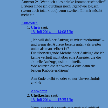
Antwort 2: „Wenn ich alles drücke kommt er schneller“
Ersteres finde ich durchaus noch irgendwie logisch
(wenn auch total krude), zum zweiten fällt mir nüscht
mehr ein.
Antworten
Chris
sagt:
18. Juli 2014 um 14:08 Uhr
„Ich will daß der Aufzug zu mir runterkommt“ –
und wenn der Aufzug bereits unten (als weiter
unten als man selber) ist?
Die überwiegende Mehrheit der Aufzüge die ich
kenne verfügt nicht über eine Anzeige, die die
aktuelle Aufzugsposition mitteilt.
Wie würden die Antwort-1-Leute dann die
beiden Knöpfe erklären?
Am Ende bleibt so oder so nur Unverständnis
zurück…
Antworten
Chefkocher
sagt:
18. Juli 2014 um 15:35 Uhr
Yepp, genau das wurde mir auch mal erklärt!