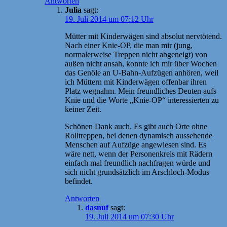
Antworten
Julia
sagt:
19. Juli 2014 um 07:12 Uhr
Mütter mit Kinderwägen sind absolut nervtötend.
Nach einer Knie-OP, die man mir (jung,
normalerweise Treppen nicht abgeneigt) von
außen nicht ansah, konnte ich mir über Wochen
das Genöle an U-Bahn-Aufzügen anhören, weil
ich Müttern mit Kinderwägen offenbar ihren
Platz wegnahm. Mein freundliches Deuten aufs
Knie und die Worte „Knie-OP“ interessierten zu
keiner Zeit.
Schönen Dank auch. Es gibt auch Orte ohne
Rolltreppen, bei denen dynamisch aussehende
Menschen auf Aufzüge angewiesen sind. Es
wäre nett, wenn der Personenkreis mit Rädern
einfach mal freundlich nachfragen würde und
sich nicht grundsätzlich im Arschloch-Modus
befindet.
Antworten
dasnuf
sagt:
19. Juli 2014 um 07:30 Uhr