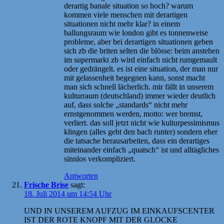
derartig banale situation so hoch? warum
kommen viele menschen mit derartigen
situationen nicht mehr klar? in einem
ballungsraum wie london gibt es tonnenweise
probleme, aber bei derartigen situationen geben
sich zb die briten selten die blösse: beim anstehen
im supermarkt zb wird einfach nicht rumgemault
oder gedrängelt. es ist eine situation, der man nur
mit gelassenheit begegnen kann, sonst macht
man sich schnell lächerlich. mir fällt in unserem
kulturraum (deutschland) immer wieder deutlich
auf, dass solche „standards“ nicht mehr
ernstgenommen werden, motto: wer bremst,
verliert. das soll jetzt nicht wie kulturpessimismus
klingen (alles geht den bach runter) sondern eher
die tatsache herausarbeiten, dass ein derartiges
miteinander einfach „quatsch“ ist und alltägliches
sinnlos verkompliziert.
Antworten
Frische Brise
sagt:
18. Juli 2014 um 14:54 Uhr
UND IN UNSEREM AUFZUG IM EINKAUFSCENTER
IST DER ROTE KNOPF MIT DER GLOCKE