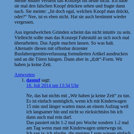
Meine Mutter versteht das Konzept bis heute nicht. Ich habe
sie mal den falschen Knopf drücken sehen und fragte dann
nach. Sie meinte: „Ist doch egal, welchen Knopf man drückt,
oder?“ Nee, ist es eben nicht. Hat sie auch bestimmt wieder
vergessen.
Aus irgendwelchen Gründen scheint das nicht intuitiv zu sein.
Vielleicht sollte man das Konzept Fahrstuhl an sich noch mal
überarbeiten. Das Apple machen lassen. So was halt.
Alternativ diesen mit offenbar dezenter
Busfahrergemütsverfassung formulierten Artikel ausdrucken
und an die Türen hängen. Dann aber in „tl;dr“-Form. Wir
haben ja keine Zeit.
Antworten
dasnuf
sagt:
18. Juli 2014 um 13:34 Uhr
Ne, das hat nichts mit „Wir haben ja keine Zeit“ zu tun.
Es ist einfach unmöglich, wenn ich mit Kinderwagen
15 min und länger warten muss an einem Aufzug weil
ich langsamer bin und nicht so rücksichtslos bis ich
dann auch mal rein darf.
Das passiert nicht 1-2 mal pro Woche sondern 1-2 mal
am Tag wenn man mit Kinderwagen unterwegs ist.
Ich sag ja: ich glaube, die meisten Leute wissen einfach