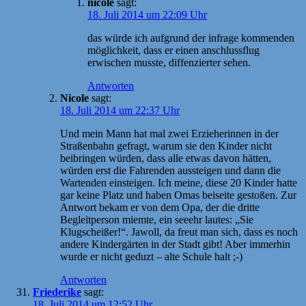
nicole
sagt:
18. Juli 2014 um 22:09 Uhr
das würde ich aufgrund der infrage kommenden
möglichkeit, dass er einen anschlussflug
erwischen musste, diffenzierter sehen.
Antworten
Nicole
sagt:
18. Juli 2014 um 22:37 Uhr
Und mein Mann hat mal zwei Erzieherinnen in der
Straßenbahn gefragt, warum sie den Kinder nicht
beibringen würden, dass alle etwas davon hätten,
würden erst die Fahrenden aussteigen und dann die
Wartenden einsteigen. Ich meine, diese 20 Kinder hatte
gar keine Platz und haben Omas beiseite gestoßen. Zur
Antwort bekam er von dem Opa, der die dritte
Begleitperson miemte, ein seeehr lautes: „Sie
Klugscheißer!“. Jawoll, da freut man sich, dass es noch
andere Kindergärten in der Stadt gibt! Aber immerhin
wurde er nicht geduzt – alte Schule halt ;-)
Antworten
Friederike
sagt:
18. Juli 2014 um 12:52 Uhr