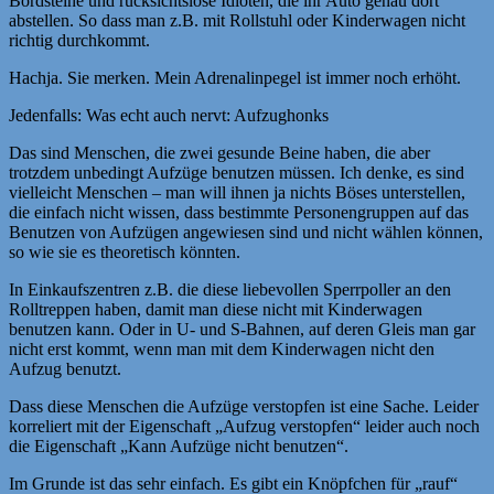
Bordsteine und rücksichtslose Idioten, die ihr Auto genau dort
abstellen. So dass man z.B. mit Rollstuhl oder Kinderwagen nicht
richtig durchkommt.
Hachja. Sie merken. Mein Adrenalinpegel ist immer noch erhöht.
Jedenfalls: Was echt auch nervt: Aufzughonks
Das sind Menschen, die zwei gesunde Beine haben, die aber
trotzdem unbedingt Aufzüge benutzen müssen. Ich denke, es sind
vielleicht Menschen – man will ihnen ja nichts Böses unterstellen,
die einfach nicht wissen, dass bestimmte Personengruppen auf das
Benutzen von Aufzügen angewiesen sind und nicht wählen können,
so wie sie es theoretisch könnten.
In Einkaufszentren z.B. die diese liebevollen Sperrpoller an den
Rolltreppen haben, damit man diese nicht mit Kinderwagen
benutzen kann. Oder in U- und S-Bahnen, auf deren Gleis man gar
nicht erst kommt, wenn man mit dem Kinderwagen nicht den
Aufzug benutzt.
Dass diese Menschen die Aufzüge verstopfen ist eine Sache. Leider
korreliert mit der Eigenschaft „Aufzug verstopfen“ leider auch noch
die Eigenschaft „Kann Aufzüge nicht benutzen“.
Im Grunde ist das sehr einfach. Es gibt ein Knöpfchen für „rauf“