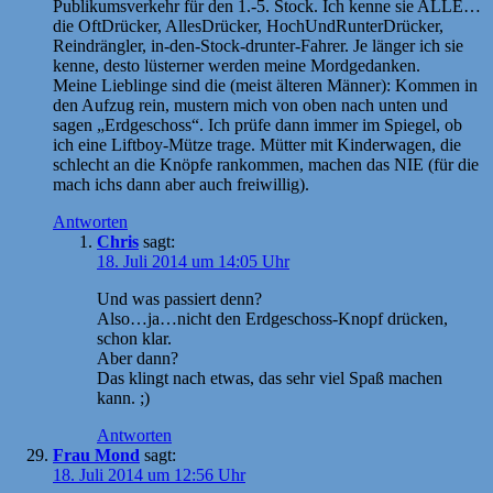
Publikumsverkehr für den 1.-5. Stock. Ich kenne sie ALLE…
die OftDrücker, AllesDrücker, HochUndRunterDrücker,
Reindrängler, in-den-Stock-drunter-Fahrer. Je länger ich sie
kenne, desto lüsterner werden meine Mordgedanken.
Meine Lieblinge sind die (meist älteren Männer): Kommen in
den Aufzug rein, mustern mich von oben nach unten und
sagen „Erdgeschoss“. Ich prüfe dann immer im Spiegel, ob
ich eine Liftboy-Mütze trage. Mütter mit Kinderwagen, die
schlecht an die Knöpfe rankommen, machen das NIE (für die
mach ichs dann aber auch freiwillig).
Antworten
Chris
sagt:
18. Juli 2014 um 14:05 Uhr
Und was passiert denn?
Also…ja…nicht den Erdgeschoss-Knopf drücken,
schon klar.
Aber dann?
Das klingt nach etwas, das sehr viel Spaß machen
kann. ;)
Antworten
Frau Mond
sagt:
18. Juli 2014 um 12:56 Uhr