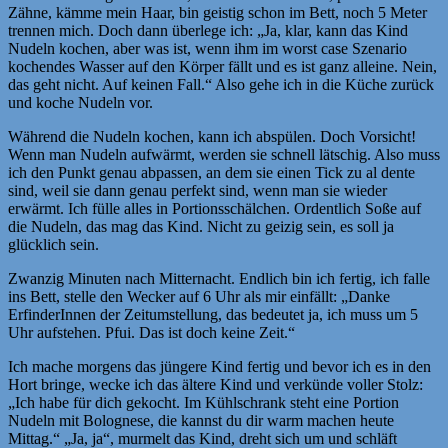
Zähne, kämme mein Haar, bin geistig schon im Bett, noch 5 Meter
trennen mich. Doch dann überlege ich: „Ja, klar, kann das Kind
Nudeln kochen, aber was ist, wenn ihm im worst case Szenario
kochendes Wasser auf den Körper fällt und es ist ganz alleine. Nein,
das geht nicht. Auf keinen Fall.“ Also gehe ich in die Küche zurück
und koche Nudeln vor.
Während die Nudeln kochen, kann ich abspülen. Doch Vorsicht!
Wenn man Nudeln aufwärmt, werden sie schnell lätschig. Also muss
ich den Punkt genau abpassen, an dem sie einen Tick zu al dente
sind, weil sie dann genau perfekt sind, wenn man sie wieder
erwärmt. Ich fülle alles in Portionsschälchen. Ordentlich Soße auf
die Nudeln, das mag das Kind. Nicht zu geizig sein, es soll ja
glücklich sein.
Zwanzig Minuten nach Mitternacht. Endlich bin ich fertig, ich falle
ins Bett, stelle den Wecker auf 6 Uhr als mir einfällt: „Danke
ErfinderInnen der Zeitumstellung, das bedeutet ja, ich muss um 5
Uhr aufstehen. Pfui. Das ist doch keine Zeit.“
Ich mache morgens das jüngere Kind fertig und bevor ich es in den
Hort bringe, wecke ich das ältere Kind und verkünde voller Stolz:
„Ich habe für dich gekocht. Im Kühlschrank steht eine Portion
Nudeln mit Bolognese, die kannst du dir warm machen heute
Mittag.“ „Ja, ja“, murmelt das Kind, dreht sich um und schläft