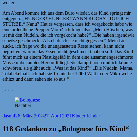
weiter.
Am Abend komme ich aus dem Büro wieder, das Kind springt mir
entgegen: „HUNGER! HUNGER! WANN KOCHST DU? ICH
STÜRBE.“ Nanu? Hat es vergessen, dass ich vorgekocht habe wie
eine ordentliche Prepper Mom? Ich frage also: „Mein Häschen, was
ist mit den Nudeln, die ich vorgekocht habe?“ „Die haben irgendwie
scheiße geschmeckt. Also hab ich sie nicht gegessen.“ Mein Lid
zuckt, ich frage wo die unangetasteten Reste stehen, kann nicht
begreifen, warum das Essen nicht geschmeckt haben soll. Das Kind
führt mich zu einem Plastikgefäß in dem eine zusammengeschmorte
Masse unbekannter Herkunft liegt. Sie dampft noch und ich könnte
schwören, sie glüht auch: „Was ist das Kind?“ „Die Nudeln, Mama.
Total ekelhaft. Ich hab sie 15 min bei 1.000 Watt in der Mikrowelle
erhitzt und dann sahen sie so aus.“
„…“.
Nachher
Autor
Veröffentlicht
Kategorien
dasnuf
26. März 2018
27. April 2021
Kinder Kinder
am
118 Gedanken zu „Bolognese fürs Kind“