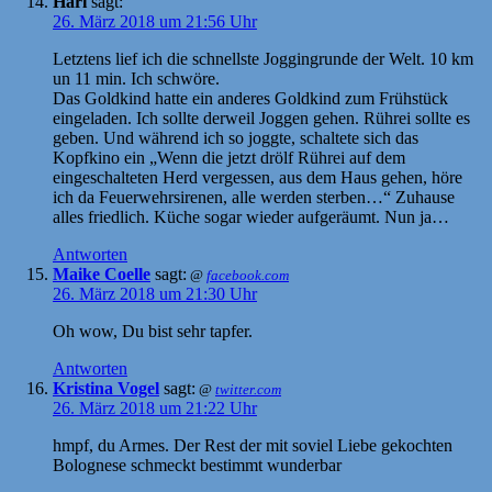
Hari
sagt:
26. März 2018 um 21:56 Uhr
Letztens lief ich die schnellste Joggingrunde der Welt. 10 km
un 11 min. Ich schwöre.
Das Goldkind hatte ein anderes Goldkind zum Frühstück
eingeladen. Ich sollte derweil Joggen gehen. Rührei sollte es
geben. Und während ich so joggte, schaltete sich das
Kopfkino ein „Wenn die jetzt drölf Rührei auf dem
eingeschalteten Herd vergessen, aus dem Haus gehen, höre
ich da Feuerwehrsirenen, alle werden sterben…“ Zuhause
alles friedlich. Küche sogar wieder aufgeräumt. Nun ja…
Antworten
Maike Coelle
sagt:
@
facebook.com
26. März 2018 um 21:30 Uhr
Oh wow, Du bist sehr tapfer.
Antworten
Kristina Vogel
sagt:
@
twitter.com
26. März 2018 um 21:22 Uhr
hmpf, du Armes. Der Rest der mit soviel Liebe gekochten
Bolognese schmeckt bestimmt wunderbar