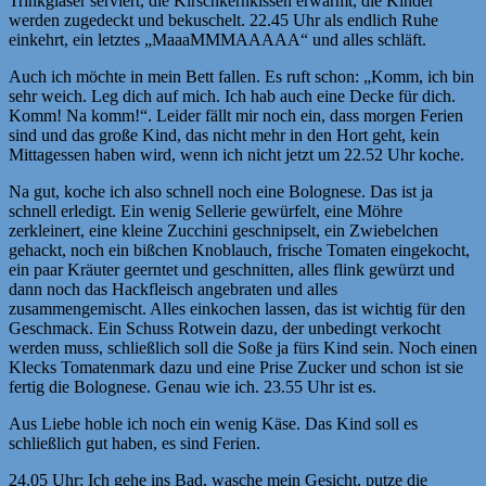
Trinkgläser serviert, die Kirschkernkissen erwärmt, die Kinder
werden zugedeckt und bekuschelt. 22.45 Uhr als endlich Ruhe
einkehrt, ein letztes „MaaaMMMAAAAA“ und alles schläft.
Auch ich möchte in mein Bett fallen. Es ruft schon: „Komm, ich bin
sehr weich. Leg dich auf mich. Ich hab auch eine Decke für dich.
Komm! Na komm!“. Leider fällt mir noch ein, dass morgen Ferien
sind und das große Kind, das nicht mehr in den Hort geht, kein
Mittagessen haben wird, wenn ich nicht jetzt um 22.52 Uhr koche.
Na gut, koche ich also schnell noch eine Bolognese. Das ist ja
schnell erledigt. Ein wenig Sellerie gewürfelt, eine Möhre
zerkleinert, eine kleine Zucchini geschnipselt, ein Zwiebelchen
gehackt, noch ein bißchen Knoblauch, frische Tomaten eingekocht,
ein paar Kräuter geerntet und geschnitten, alles flink gewürzt und
dann noch das Hackfleisch angebraten und alles
zusammengemischt. Alles einkochen lassen, das ist wichtig für den
Geschmack. Ein Schuss Rotwein dazu, der unbedingt verkocht
werden muss, schließlich soll die Soße ja fürs Kind sein. Noch einen
Klecks Tomatenmark dazu und eine Prise Zucker und schon ist sie
fertig die Bolognese. Genau wie ich. 23.55 Uhr ist es.
Aus Liebe hoble ich noch ein wenig Käse. Das Kind soll es
schließlich gut haben, es sind Ferien.
24.05 Uhr: Ich gehe ins Bad, wasche mein Gesicht, putze die