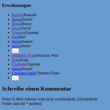
Erwähnungen
Rano64
Rano64
dasnuf
dasnuf
Bruno
Bruno
David
David
Erasmus
Erasmus
Hari
Hari
dasnuf
dasnuf
nickel
nickel
Mehr
…
Erwähnungen
Sebastian Wasl
Sebastian Wasl
zeigen
Katja
Katja
Charlotte
Charlotte
dasnuf
dasnuf
Christine Finke
Christine Finke
Weniger
…
Erwähnungen
zeigen
Schreibe einen Kommentar
Deine E-Mail-Adresse wird nicht veröffentlicht.
Erforderliche
Felder sind mit
*
markiert