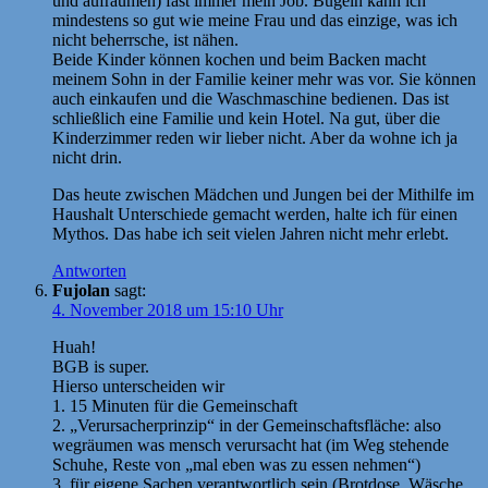
und aufräumen) fast immer mein Job. Bügeln kann ich
mindestens so gut wie meine Frau und das einzige, was ich
nicht beherrsche, ist nähen.
Beide Kinder können kochen und beim Backen macht
meinem Sohn in der Familie keiner mehr was vor. Sie können
auch einkaufen und die Waschmaschine bedienen. Das ist
schließlich eine Familie und kein Hotel. Na gut, über die
Kinderzimmer reden wir lieber nicht. Aber da wohne ich ja
nicht drin.
Das heute zwischen Mädchen und Jungen bei der Mithilfe im
Haushalt Unterschiede gemacht werden, halte ich für einen
Mythos. Das habe ich seit vielen Jahren nicht mehr erlebt.
Antworten
Fujolan
sagt:
4. November 2018 um 15:10 Uhr
Huah!
BGB is super.
Hierso unterscheiden wir
1. 15 Minuten für die Gemeinschaft
2. „Verursacherprinzip“ in der Gemeinschaftsfläche: also
wegräumen was mensch verursacht hat (im Weg stehende
Schuhe, Reste von „mal eben was zu essen nehmen“)
3. für eigene Sachen verantwortlich sein (Brotdose, Wäsche