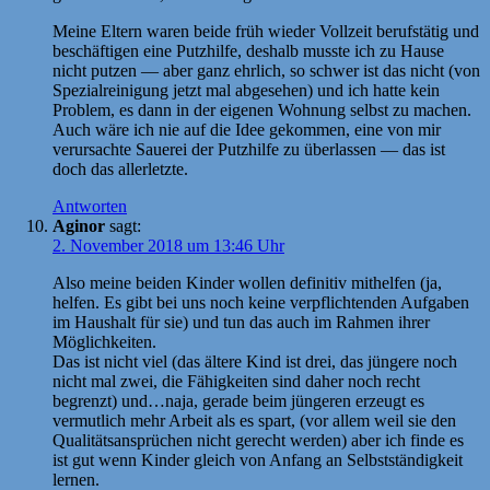
Meine Eltern waren beide früh wieder Vollzeit berufstätig und
beschäftigen eine Putzhilfe, deshalb musste ich zu Hause
nicht putzen — aber ganz ehrlich, so schwer ist das nicht (von
Spezialreinigung jetzt mal abgesehen) und ich hatte kein
Problem, es dann in der eigenen Wohnung selbst zu machen.
Auch wäre ich nie auf die Idee gekommen, eine von mir
verursachte Sauerei der Putzhilfe zu überlassen — das ist
doch das allerletzte.
Antworten
Aginor
sagt:
2. November 2018 um 13:46 Uhr
Also meine beiden Kinder wollen definitiv mithelfen (ja,
helfen. Es gibt bei uns noch keine verpflichtenden Aufgaben
im Haushalt für sie) und tun das auch im Rahmen ihrer
Möglichkeiten.
Das ist nicht viel (das ältere Kind ist drei, das jüngere noch
nicht mal zwei, die Fähigkeiten sind daher noch recht
begrenzt) und…naja, gerade beim jüngeren erzeugt es
vermutlich mehr Arbeit als es spart, (vor allem weil sie den
Qualitätsansprüchen nicht gerecht werden) aber ich finde es
ist gut wenn Kinder gleich von Anfang an Selbstständigkeit
lernen.