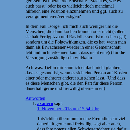
gerissen. Ist überall die Botschaft: „Macht es, wie es
euch passt“ oder ist es vielleicht doch manchmal
hilfreich eine Position einzunehmen und ggf. auch zu
verargumentieren/verteidigen?
In dem Fall „sorge“ ich mich auch weniger um die
Menschen, die dann kochen können oder nicht (sollen
sie halt Fertigpizza und Ravioli essen, ist mir eher egal),
sondern um die Folgewirkungen, die es hat, wenn man
dann als Erwachsener wieder in einer Gemeinschaft
lebt und nicht erkennen kann, dass nicht eine(r) für die
Versorgung zuständig sein will/kann.
Ach was. Tief in mir kann ich einfach nicht glauben,
dass es gesund ist, wenn es sich eine Person auf Kosten
einer oder mehrerer anderer gut gehen lässt. (Und dass
es diese Menschen gibt, die den Part für diese Person
dauerhaft gerne und freiwillig übernehmen)
Antworten
axaneco
sagt:
1. November 2018 um 15:54 Uhr
Tatsächlich übernimmt meine Freundin sehr viel
dauerhaft gerne und freiwillig, sagt aber auch,
dass ihre potenziellen Schwiegertöchter sie dafür