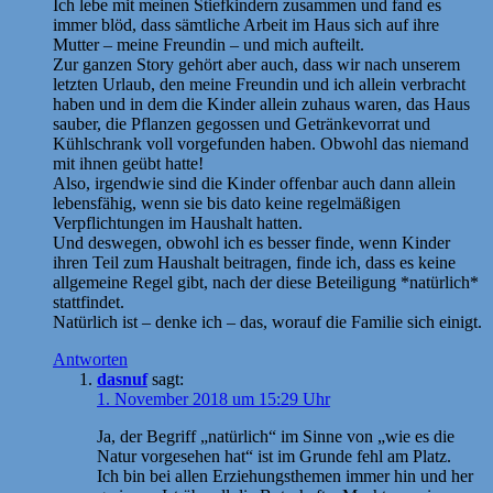
Ich lebe mit meinen Stiefkindern zusammen und fand es
immer blöd, dass sämtliche Arbeit im Haus sich auf ihre
Mutter – meine Freundin – und mich aufteilt.
Zur ganzen Story gehört aber auch, dass wir nach unserem
letzten Urlaub, den meine Freundin und ich allein verbracht
haben und in dem die Kinder allein zuhaus waren, das Haus
sauber, die Pflanzen gegossen und Getränkevorrat und
Kühlschrank voll vorgefunden haben. Obwohl das niemand
mit ihnen geübt hatte!
Also, irgendwie sind die Kinder offenbar auch dann allein
lebensfähig, wenn sie bis dato keine regelmäßigen
Verpflichtungen im Haushalt hatten.
Und deswegen, obwohl ich es besser finde, wenn Kinder
ihren Teil zum Haushalt beitragen, finde ich, dass es keine
allgemeine Regel gibt, nach der diese Beteiligung *natürlich*
stattfindet.
Natürlich ist – denke ich – das, worauf die Familie sich einigt.
Antworten
dasnuf
sagt:
1. November 2018 um 15:29 Uhr
Ja, der Begriff „natürlich“ im Sinne von „wie es die
Natur vorgesehen hat“ ist im Grunde fehl am Platz.
Ich bin bei allen Erziehungsthemen immer hin und her