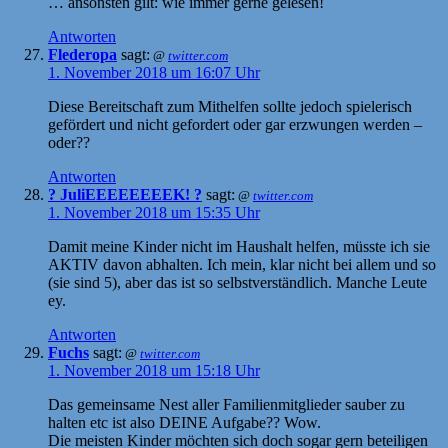
… ansonsten gilt: wie immer gerne gelesen!
Antworten
Flederopa
sagt:
@
twitter.com
1. November 2018 um 16:07 Uhr
Diese Bereitschaft zum Mithelfen sollte jedoch spielerisch
gefördert und nicht gefordert oder gar erzwungen werden –
oder??
Antworten
? JuliEEEEEEEEK! ?
sagt:
@
twitter.com
1. November 2018 um 15:35 Uhr
Damit meine Kinder nicht im Haushalt helfen, müsste ich sie
AKTIV davon abhalten. Ich mein, klar nicht bei allem und so
(sie sind 5), aber das ist so selbstverständlich. Manche Leute
ey.
Antworten
Fuchs
sagt:
@
twitter.com
1. November 2018 um 15:18 Uhr
Das gemeinsame Nest aller Familienmitglieder sauber zu
halten etc ist also DEINE Aufgabe?? Wow.
Die meisten Kinder möchten sich doch sogar gern beteiligen