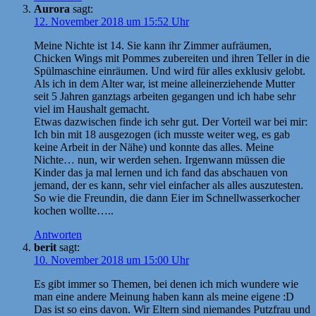
Aurora
sagt:
12. November 2018 um 15:52 Uhr
Meine Nichte ist 14. Sie kann ihr Zimmer aufräumen,
Chicken Wings mit Pommes zubereiten und ihren Teller in die
Spülmaschine einräumen. Und wird für alles exklusiv gelobt.
Als ich in dem Alter war, ist meine alleinerziehende Mutter
seit 5 Jahren ganztags arbeiten gegangen und ich habe sehr
viel im Haushalt gemacht.
Etwas dazwischen finde ich sehr gut. Der Vorteil war bei mir:
Ich bin mit 18 ausgezogen (ich musste weiter weg, es gab
keine Arbeit in der Nähe) und konnte das alles. Meine
Nichte… nun, wir werden sehen. Irgenwann müssen die
Kinder das ja mal lernen und ich fand das abschauen von
jemand, der es kann, sehr viel einfacher als alles auszutesten.
So wie die Freundin, die dann Eier im Schnellwasserkocher
kochen wollte…..
Antworten
berit
sagt:
10. November 2018 um 15:00 Uhr
Es gibt immer so Themen, bei denen ich mich wundere wie
man eine andere Meinung haben kann als meine eigene :D
Das ist so eins davon. Wir Eltern sind niemandes Putzfrau und