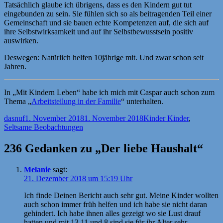
Tatsächlich glaube ich übrigens, dass es den Kindern gut tut
eingebunden zu sein. Sie fühlen sich so als beitragenden Teil einer
Gemeinschaft und sie bauen echte Kompetenzen auf, die sich auf
ihre Selbstwirksamkeit und auf ihr Selbstbewusstsein positiv
auswirken.
Deswegen: Natürlich helfen 10jährige mit. Und zwar schon seit
Jahren.
In „Mit Kindern Leben“ habe ich mich mit Caspar auch schon zum
Thema „
Arbeitsteilung in der Familie
“ unterhalten.
Autor
Veröffentlicht
Kategorien
dasnuf
1. November 2018
1. November 2018
Kinder Kinder
,
am
Seltsame Beobachtungen
236 Gedanken zu „Der liebe Haushalt“
Melanie
sagt:
21. Dezember 2018 um 15:19 Uhr
Ich finde Deinen Bericht auch sehr gut. Meine Kinder wollten
auch schon immer früh helfen und ich habe sie nicht daran
gehindert. Ich habe ihnen alles gezeigt wo sie Lust drauf
hatten und mit 13,11 und 8 sind sie für ihr Alter sehr