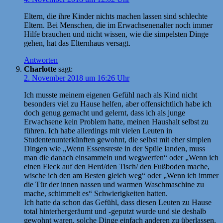
Eltern, die ihre Kinder nichts machen lassen sind schlechte
Eltern. Bei Menschen, die im Erwachsenenalter noch immer
Hilfe brauchen und nicht wissen, wie die simpelsten Dinge
gehen, hat das Elternhaus versagt.
Antworten
Charlotte
sagt:
2. November 2018 um 16:26 Uhr
Ich musste meinem eigenen Gefühl nach als Kind nicht
besonders viel zu Hause helfen, aber offensichtlich habe ich
doch genug gemacht und gelernt, dass ich als junge
Erwachsene kein Problem hatte, meinen Haushalt selbst zu
führen. Ich habe allerdings mit vielen Leuten in
Studentenunterkünften gewohnt, die selbst mit eher simplen
Dingen wie „Wenn Essensreste in der Spüle landen, muss
man die danach einsammeln und wegwerfen“ oder „Wenn ich
einen Fleck auf den Herd/den Tisch/ den Fußboden mache,
wische ich den am Besten gleich weg“ oder „Wenn ich immer
die Tür der innen nassen und warmen Waschmaschine zu
mache, schimmelt es“ Schwierigkeiten hatten.
Ich hatte da schon das Gefühl, dass diesen Leuten zu Hause
total hinterhergeräumt und -geputzt wurde und sie deshalb
gewohnt waren, solche Dinge einfach anderen zu überlassen.