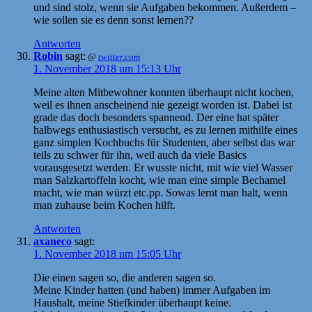
und sind stolz, wenn sie Aufgaben bekommen. Außerdem –
wie sollen sie es denn sonst lernen??
Antworten
Robin
sagt:
@
twitter.com
1. November 2018 um 15:13 Uhr
Meine alten Mitbewohner konnten überhaupt nicht kochen,
weil es ihnen anscheinend nie gezeigt worden ist. Dabei ist
grade das doch besonders spannend. Der eine hat später
halbwegs enthusiastisch versucht, es zu lernen mithilfe eines
ganz simplen Kochbuchs für Studenten, aber selbst das war
teils zu schwer für ihn, weil auch da viele Basics
vorausgesetzt werden. Er wusste nicht, mit wie viel Wasser
man Salzkartoffeln kocht, wie man eine simple Bechamel
macht, wie man würzt etc.pp. Sowas lernt man halt, wenn
man zuhause beim Kochen hilft.
Antworten
axaneco
sagt:
1. November 2018 um 15:05 Uhr
Die einen sagen so, die anderen sagen so.
Meine Kinder hatten (und haben) immer Aufgaben im
Haushalt, meine Stiefkinder überhaupt keine.