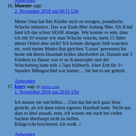
Antworten
Monster
sagt:
2. November 2018 um 00:11 Uhr
Meine Oma hat ihre Kinder auch so erzogen, postalische
Wäsche inklusive. Das war Ende 80er Anfang 90er. Als Kind
fand ich das schon SEHR strange. Wie konnte es sein, dass
ich mit 10 wusste wie man Wäsche wäscht, mein 13 Jahre
älterer Onkel aber nicht? Ich konnte übrigens früh waschen
etc. weil meine Mutter (hat gleichen ‘Luxus’ genossen) bis
heute mit ihrem Haushalt heillos überfordert ist. Damals mit 3
Kindern zu Hause war es ne Katastrophe und der
Wäscheberg hatte teils 1.5qm hüfthoch. Aber Zeit für 3+
Stunden Mittagsschlaf war immer… Sie hat es nie gelernt.
Antworten
ktzey
sagt:
@
twitter.com
1. November 2018 um 20:01 Uhr
Ich musste nie mit helfen… Und das hat sich ganz böse
gerächt, als ich dann einen eigenen Haushalt hatte. Nicht nur,
dass es übel aussah, nein, ich wusste mir auch bei vielen
Sachen überhaupt nicht zu helfen.
Klingt echt bescheuert, ich weiß. :/
Antworten