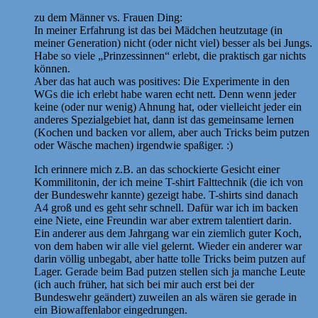
zu dem Männer vs. Frauen Ding:
In meiner Erfahrung ist das bei Mädchen heutzutage (in
meiner Generation) nicht (oder nicht viel) besser als bei Jungs.
Habe so viele „Prinzessinnen“ erlebt, die praktisch gar nichts
können.
Aber das hat auch was positives: Die Experimente in den
WGs die ich erlebt habe waren echt nett. Denn wenn jeder
keine (oder nur wenig) Ahnung hat, oder vielleicht jeder ein
anderes Spezialgebiet hat, dann ist das gemeinsame lernen
(Kochen und backen vor allem, aber auch Tricks beim putzen
oder Wäsche machen) irgendwie spaßiger. :)
Ich erinnere mich z.B. an das schockierte Gesicht einer
Kommilitonin, der ich meine T-shirt Falttechnik (die ich von
der Bundeswehr kannte) gezeigt habe. T-shirts sind danach
A4 groß und es geht sehr schnell. Dafür war ich im backen
eine Niete, eine Freundin war aber extrem talentiert darin.
Ein anderer aus dem Jahrgang war ein ziemlich guter Koch,
von dem haben wir alle viel gelernt. Wieder ein anderer war
darin völlig unbegabt, aber hatte tolle Tricks beim putzen auf
Lager. Gerade beim Bad putzen stellen sich ja manche Leute
(ich auch früher, hat sich bei mir auch erst bei der
Bundeswehr geändert) zuweilen an als wären sie gerade in
ein Biowaffenlabor eingedrungen.