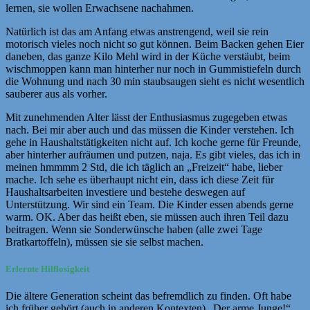
lernen, sie wollen Erwachsene nachahmen.
Natürlich ist das am Anfang etwas anstrengend, weil sie rein
motorisch vieles noch nicht so gut können. Beim Backen gehen Eier
daneben, das ganze Kilo Mehl wird in der Küche verstäubt, beim
wischmoppen kann man hinterher nur noch in Gummistiefeln durch
die Wohnung und nach 30 min staubsaugen sieht es nicht wesentlich
sauberer aus als vorher.
Mit zunehmenden Alter lässt der Enthusiasmus zugegeben etwas
nach. Bei mir aber auch und das müssen die Kinder verstehen. Ich
gehe in Haushaltstätigkeiten nicht auf. Ich koche gerne für Freunde,
aber hinterher aufräumen und putzen, naja. Es gibt vieles, das ich in
meinen hmmmm 2 Std, die ich täglich an „Freizeit“ habe, lieber
mache. Ich sehe es überhaupt nicht ein, dass ich diese Zeit für
Haushaltsarbeiten investiere und bestehe deswegen auf
Unterstützung. Wir sind ein Team. Die Kinder essen abends gerne
warm. OK. Aber das heißt eben, sie müssen auch ihren Teil dazu
beitragen. Wenn sie Sonderwünsche haben (alle zwei Tage
Bratkartoffeln), müssen sie sie selbst machen.
Erlernte Hilflosigkeit
Die ältere Generation scheint das befremdlich zu finden. Oft habe
ich früher gehört (auch in anderen Kontexten) „Der arme Junge!“,