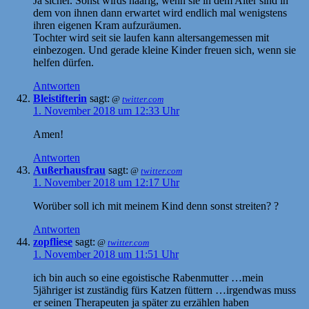
Ja sicher. Sonst wirds haarig, wenn sie in dem Alter sind in
dem von ihnen dann erwartet wird endlich mal wenigstens
ihren eigenen Kram aufzuräumen.
Tochter wird seit sie laufen kann altersangemessen mit
einbezogen. Und gerade kleine Kinder freuen sich, wenn sie
helfen dürfen.
Antworten
Bleistifterin
sagt:
@
twitter.com
1. November 2018 um 12:33 Uhr
Amen!
Antworten
Außerhausfrau
sagt:
@
twitter.com
1. November 2018 um 12:17 Uhr
Worüber soll ich mit meinem Kind denn sonst streiten? ?
Antworten
zopfliese
sagt:
@
twitter.com
1. November 2018 um 11:51 Uhr
ich bin auch so eine egoistische Rabenmutter …mein
5jähriger ist zuständig fürs Katzen füttern …irgendwas muss
er seinen Therapeuten ja später zu erzählen haben