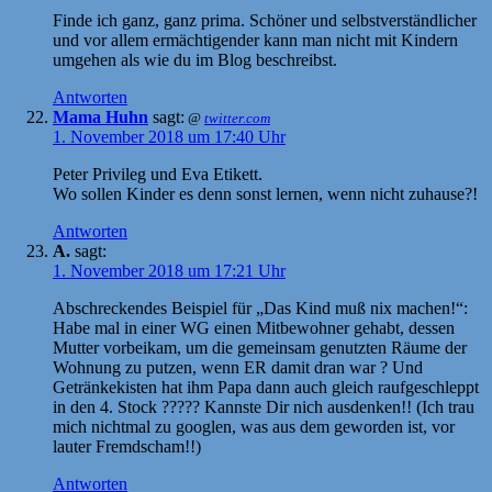
Finde ich ganz, ganz prima. Schöner und selbstverständlicher
und vor allem ermächtigender kann man nicht mit Kindern
umgehen als wie du im Blog beschreibst.
Antworten
Mama Huhn
sagt:
@
twitter.com
1. November 2018 um 17:40 Uhr
Peter Privileg und Eva Etikett.
Wo sollen Kinder es denn sonst lernen, wenn nicht zuhause?!
Antworten
A.
sagt:
1. November 2018 um 17:21 Uhr
Abschreckendes Beispiel für „Das Kind muß nix machen!“:
Habe mal in einer WG einen Mitbewohner gehabt, dessen
Mutter vorbeikam, um die gemeinsam genutzten Räume der
Wohnung zu putzen, wenn ER damit dran war ? Und
Getränkekisten hat ihm Papa dann auch gleich raufgeschleppt
in den 4. Stock ????? Kannste Dir nich ausdenken!! (Ich trau
mich nichtmal zu googlen, was aus dem geworden ist, vor
lauter Fremdscham!!)
Antworten