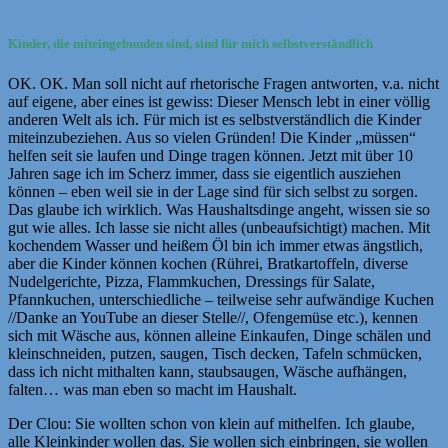
Kinder, die miteingebunden sind, sind für mich selbstverständlich
OK. OK. Man soll nicht auf rhetorische Fragen antworten, v.a. nicht
auf eigene, aber eines ist gewiss: Dieser Mensch lebt in einer völlig
anderen Welt als ich. Für mich ist es selbstverständlich die Kinder
miteinzubeziehen. Aus so vielen Gründen! Die Kinder „müssen“
helfen seit sie laufen und Dinge tragen können. Jetzt mit über 10
Jahren sage ich im Scherz immer, dass sie eigentlich ausziehen
können – eben weil sie in der Lage sind für sich selbst zu sorgen.
Das glaube ich wirklich. Was Haushaltsdinge angeht, wissen sie so
gut wie alles. Ich lasse sie nicht alles (unbeaufsichtigt) machen. Mit
kochendem Wasser und heißem Öl bin ich immer etwas ängstlich,
aber die Kinder können kochen (Rührei, Bratkartoffeln, diverse
Nudelgerichte, Pizza, Flammkuchen, Dressings für Salate,
Pfannkuchen, unterschiedliche – teilweise sehr aufwändige Kuchen
//Danke an YouTube an dieser Stelle//, Ofengemüse etc.), kennen
sich mit Wäsche aus, können alleine Einkaufen, Dinge schälen und
kleinschneiden, putzen, saugen, Tisch decken, Tafeln schmücken,
dass ich nicht mithalten kann, staubsaugen, Wäsche aufhängen,
falten… was man eben so macht im Haushalt.
Der Clou: Sie wollten schon von klein auf mithelfen. Ich glaube,
alle Kleinkinder wollen das. Sie wollen sich einbringen, sie wollen