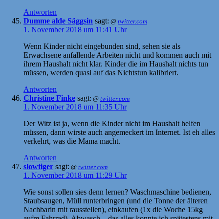
Antworten
Dumme alde Säggsin
sagt:
@
twitter.com
1. November 2018 um 11:41 Uhr
Wenn Kinder nicht eingebunden sind, sehen sie als
Erwachsene anfallende Arbeiten nicht und kommen auch mit
ihrem Haushalt nicht klar. Kinder die im Haushalt nichts tun
müssen, werden quasi auf das Nichtstun kalibriert.
Antworten
Christine Finke
sagt:
@
twitter.com
1. November 2018 um 11:35 Uhr
Der Witz ist ja, wenn die Kinder nicht im Haushalt helfen
müssen, dann wirste auch angemeckert im Internet. Ist eh alles
verkehrt, was die Mama macht.
Antworten
slowtiger
sagt:
@
twitter.com
1. November 2018 um 11:29 Uhr
Wie sonst sollen sies denn lernen? Waschmaschine bedienen,
Staubsaugen, Müll runterbringen (und die Tonne der älteren
Nachbarin mit rausstellen), einkaufen (1x die Woche 15kg
aufm Fahrrad), Abwasch – das alles konnte ich spätestens mit