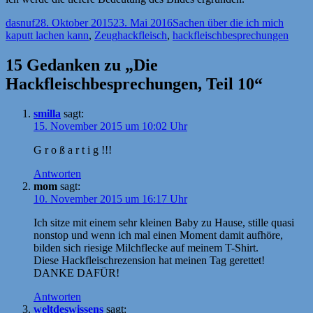
Autor
Veröffentlicht
Kategorien
dasnuf
28. Oktober 2015
23. Mai 2016
Sachen über die ich mich
am
Schlagwörter
kaputt lachen kann
,
Zeug
hackfleisch
,
hackfleischbesprechungen
15 Gedanken zu „Die
Hackfleischbesprechungen, Teil 10“
smilla
sagt:
15. November 2015 um 10:02 Uhr
G r o ß a r t i g !!!
Antworten
mom
sagt:
10. November 2015 um 16:17 Uhr
Ich sitze mit einem sehr kleinen Baby zu Hause, stille quasi
nonstop und wenn ich mal einen Moment damit aufhöre,
bilden sich riesige Milchflecke auf meinem T-Shirt.
Diese Hackfleischrezension hat meinen Tag gerettet!
DANKE DAFÜR!
Antworten
weltdeswissens
sagt: