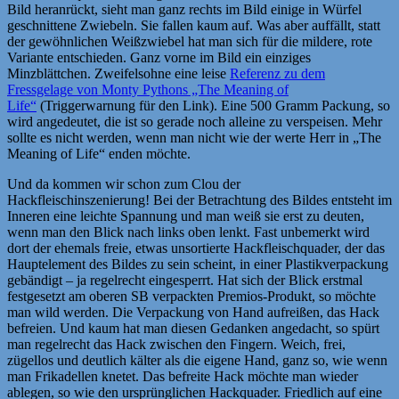
Bild heranrückt, sieht man ganz rechts im Bild einige in Würfel
geschnittene Zwiebeln. Sie fallen kaum auf. Was aber auffällt, statt
der gewöhnlichen Weißzwiebel hat man sich für die mildere, rote
Variante entschieden. Ganz vorne im Bild ein einziges
Minzblättchen. Zweifelsohne eine leise
Referenz zu dem
Fressgelage von Monty Pythons „The Meaning of
Life“
(Triggerwarnung für den Link). Eine 500 Gramm Packung, so
wird angedeutet, die ist so gerade noch alleine zu verspeisen. Mehr
sollte es nicht werden, wenn man nicht wie der werte Herr in „The
Meaning of Life“ enden möchte.
Und da kommen wir schon zum Clou der
Hackfleischinszenierung! Bei der Betrachtung des Bildes entsteht im
Inneren eine leichte Spannung und man weiß sie erst zu deuten,
wenn man den Blick nach links oben lenkt. Fast unbemerkt wird
dort der ehemals freie, etwas unsortierte Hackfleischquader, der das
Hauptelement des Bildes zu sein scheint, in einer Plastikverpackung
gebändigt – ja regelrecht eingesperrt. Hat sich der Blick erstmal
festgesetzt am oberen SB verpackten Premios-Produkt, so möchte
man wild werden. Die Verpackung von Hand aufreißen, das Hack
befreien. Und kaum hat man diesen Gedanken angedacht, so spürt
man regelrecht das Hack zwischen den Fingern. Weich, frei,
zügellos und deutlich kälter als die eigene Hand, ganz so, wie wenn
man Frikadellen knetet. Das befreite Hack möchte man wieder
ablegen, so wie den ursprünglichen Hackquader. Friedlich auf eine