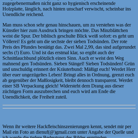
zugegebenermaßen nicht ganz so hygienisch erscheinende
Holzplatte, länglich, nach hinten unscharf verwischt, scheinbar ins
Unendliche reichend.
Man muss schon sehr genau hinschauen, um zu verstehen was der
Künstler hier zum Ausdruck bringen möchte. Das Minzblättchen
weist die Spur. Der biblisch geschulte Blick weiß sofort: es geht um
Völlerei! Es geht um die sechste der sieben Todsünden. Der rote
Preis des Pfundes bestätigt das. Zwei Mal 2,99, das sind aufgerundet
sechs (!) Euro. Und ist das erstmal klar, so ergibt auch der
Schnittlauchbund plötzlich einen Sinn. Auch er weist den Weg
mahnend gen Todsünden. Sieben Stängel! Sieben Todsünden! Grün
und unschuldig erinnert der Kräuterbund: Mäßigt euch! Werdet Herr
über euer ungezügeltes Leben! Bringt alles in Ordnung, grenzt euch
ab gegenüber der Maßlosigkeit, bleibt dennoch transparent. Werdet
einer SB Verpackung gleich! Widersteht dem Drang aus dieser
züchtigen Form auszubrechen und euch wird am Ende die
Unendlichkeit, die Freiheit zuteil.
Wenn ihr weitere Hackfleischinszenierungen kennt, sendet mir per
Mail ein Foto an dienuf(@)gmail.com unter Angabe der Quelle und
ich werde die tiefere Bedeutung des Bildes ergründen.