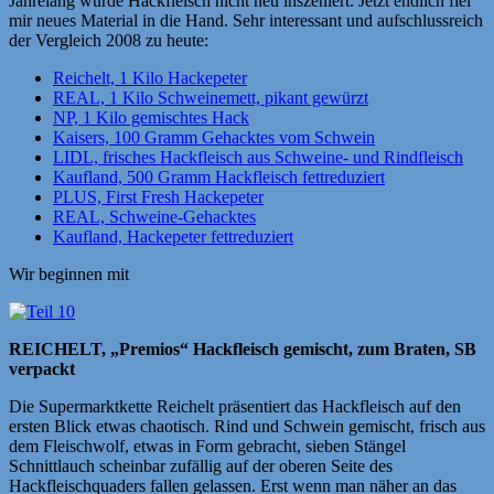
Jahrelang wurde Hackfleisch nicht neu inszeniert. Jetzt endlich fiel
mir neues Material in die Hand. Sehr interessant und aufschlussreich
der Vergleich 2008 zu heute:
Reichelt, 1 Kilo Hackepeter
REAL, 1 Kilo Schweinemett, pikant gewürzt
NP, 1 Kilo gemischtes Hack
Kaisers, 100 Gramm Gehacktes vom Schwein
LIDL, frisches Hackfleisch aus Schweine- und Rindfleisch
Kaufland, 500 Gramm Hackfleisch fettreduziert
PLUS, First Fresh Hackepeter
REAL, Schweine-Gehacktes
Kaufland, Hackepeter fettreduziert
Wir beginnen mit
REICHELT, „Premios“ Hackfleisch gemischt, zum Braten, SB
verpackt
Die Supermarktkette Reichelt präsentiert das Hackfleisch auf den
ersten Blick etwas chaotisch. Rind und Schwein gemischt, frisch aus
dem Fleischwolf, etwas in Form gebracht, sieben Stängel
Schnittlauch scheinbar zufällig auf der oberen Seite des
Hackfleischquaders fallen gelassen. Erst wenn man näher an das